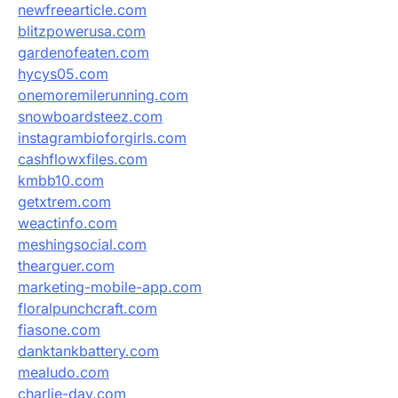
newfreearticle.com
blitzpowerusa.com
gardenofeaten.com
hycys05.com
onemoremilerunning.com
snowboardsteez.com
instagrambioforgirls.com
cashflowxfiles.com
kmbb10.com
getxtrem.com
weactinfo.com
meshingsocial.com
thearguer.com
marketing-mobile-app.com
floralpunchcraft.com
fiasone.com
danktankbattery.com
mealudo.com
charlie-day.com