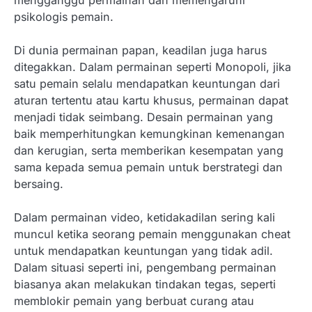
psikologis pemain.
Di dunia permainan papan, keadilan juga harus
ditegakkan. Dalam permainan seperti Monopoli, jika
satu pemain selalu mendapatkan keuntungan dari
aturan tertentu atau kartu khusus, permainan dapat
menjadi tidak seimbang. Desain permainan yang
baik memperhitungkan kemungkinan kemenangan
dan kerugian, serta memberikan kesempatan yang
sama kepada semua pemain untuk berstrategi dan
bersaing.
Dalam permainan video, ketidakadilan sering kali
muncul ketika seorang pemain menggunakan cheat
untuk mendapatkan keuntungan yang tidak adil.
Dalam situasi seperti ini, pengembang permainan
biasanya akan melakukan tindakan tegas, seperti
memblokir pemain yang berbuat curang atau