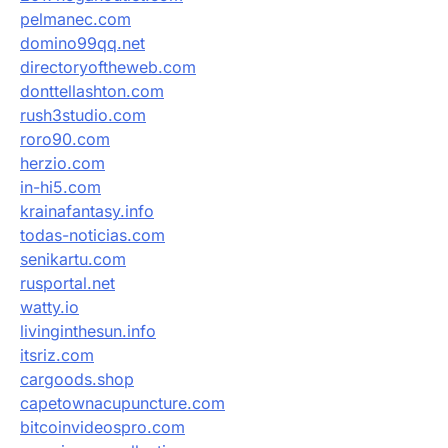
pelmanec.com
domino99qq.net
directoryoftheweb.com
donttellashton.com
rush3studio.com
roro90.com
herzio.com
in-hi5.com
krainafantasy.info
todas-noticias.com
senikartu.com
rusportal.net
watty.io
livinginthesun.info
itsriz.com
cargoods.shop
capetownacupuncture.com
bitcoinvideospro.com