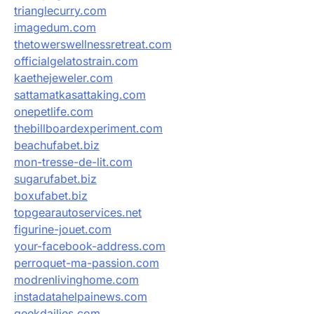
trianglecurry.com
imagedum.com
thetowerswellnessretreat.com
officialgelatostrain.com
kaethejeweler.com
sattamatkasattaking.com
onepetlife.com
thebillboardexperiment.com
beachufabet.biz
mon-tresse-de-lit.com
sugarufabet.biz
boxufabet.biz
topgearautoservices.net
figurine-jouet.com
your-facebook-address.com
perroquet-ma-passion.com
modrenlivinghome.com
instadatahelpainews.com
geekdailies.com