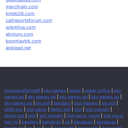
merchrain.com
kmbb28.com
callreportsforum.com
sokmilya.com
abyluny.com
boomjavtrk.com
apklead.net
menuqq alternatif
|
pkv games
|
poker
|
poker online
|
pkv
games qq
|
pkv games qq
|
pkv games qq
|
pkv games qq
|
pkv games qq
|
pg soft
|
bandarq
|
slot maxwin
|
pg slot
|
x500 slot
|
slot gacor
|
demo slot
|
slot
|
slot maxwin
|
demo slot
|
slot
|
slot maxwin
|
slot gacor resmi
|
slot gacor
hari ini
|
bandarq
|
bandarqq
|
qq
|
bandarqq
|
bandarqq
|