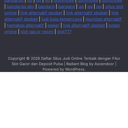
bandarqq
|
qq
|
qq
|
qq
|
domino99
|
domino99
|
domino99
|
bandarqq pkv
|
bandarq
|
bandarq
|
qq
|
qq
|
qq
|
situs slot
online
|
link alternatif sbobet
|
link alternatif sbobet
|
link
alternatif sbobet
|
judi bola terpercaya
|
murniqq alternatif
|
hematqq alternatif
|
poker
|
link alternatif sbobet
|
poker
online
|
slot gacor resmi
|
slot777
Copyright © 2026
Daftar Situs Judi Online Terbaik dengan Fitur
Slot Gacor dan Deposit Pulsa
| Radiant Blog by
Ascendoor
|
Powered by
WordPress
.