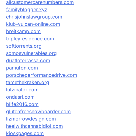
allcustomercarenumbers.com
familyblogger.xyz
chrisjohnslawgroup.com
klub-vulcan-online.com
breitkamp.com
tripleyresidence.com
softtorrents.org
somosvulnerables.org
duatloterrassa.com
pamufon.com
porscheperformancedrive.com
tamethekraken.org
lutzinator.com
ondasrl.com
blife2016.com
glutenfreesnowboarder.com
lizmorrowdesign.com
healwithcannabidiol.com
kioskpages.com