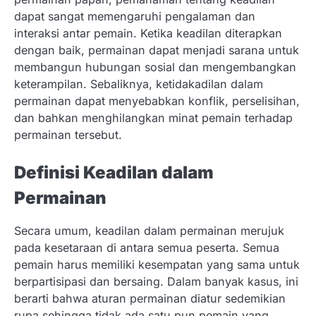
dapat sangat memengaruhi pengalaman dan
interaksi antar pemain. Ketika keadilan diterapkan
dengan baik, permainan dapat menjadi sarana untuk
membangun hubungan sosial dan mengembangkan
keterampilan. Sebaliknya, ketidakadilan dalam
permainan dapat menyebabkan konflik, perselisihan,
dan bahkan menghilangkan minat pemain terhadap
permainan tersebut.
Definisi Keadilan dalam
Permainan
Secara umum, keadilan dalam permainan merujuk
pada kesetaraan di antara semua peserta. Semua
pemain harus memiliki kesempatan yang sama untuk
berpartisipasi dan bersaing. Dalam banyak kasus, ini
berarti bahwa aturan permainan diatur sedemikian
rupa sehingga tidak ada satu pun pemain yang