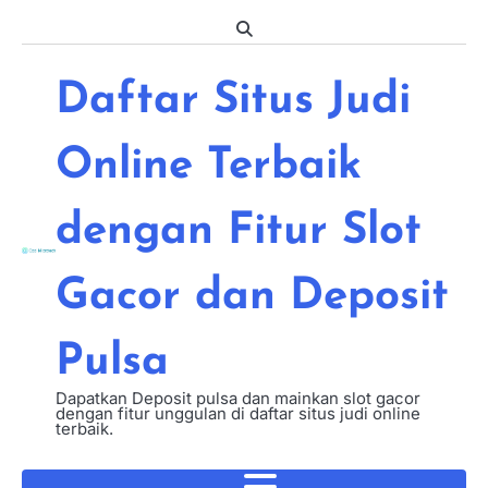
Skip
to
content
Daftar Situs Judi
Online Terbaik
dengan Fitur Slot
Gacor dan Deposit
Pulsa
Dapatkan Deposit pulsa dan mainkan slot gacor
dengan fitur unggulan di daftar situs judi online
terbaik.