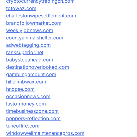
cryptocurrencytradingcn.com
totowaz.com
charlestonwipesettlement.com
brandfollowmarket.com
weeklyjobnews.com
countyanimalshelter.com
adwebtagging.com
ranksuperior.net
babystepahead.com
destinationoverlooked.com
gamblingamount.com
hillclimbwax.com
hnopse.com
occasionnews.com
lustofmoney.com
timebusinesszone.com
peppers-reflection.com
tuneoflife.com
windowwellmaintenancepros.com