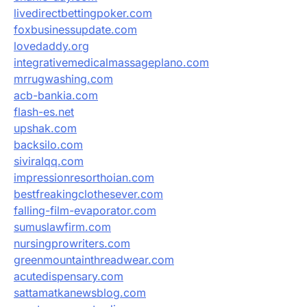
livedirectbettingpoker.com
foxbusinessupdate.com
lovedaddy.org
integrativemedicalmassageplano.com
mrrugwashing.com
acb-bankia.com
flash-es.net
upshak.com
backsilo.com
siviralqq.com
impressionresorthoian.com
bestfreakingclothesever.com
falling-film-evaporator.com
sumuslawfirm.com
nursingprowriters.com
greenmountainthreadwear.com
acutedispensary.com
sattamatkanewsblog.com