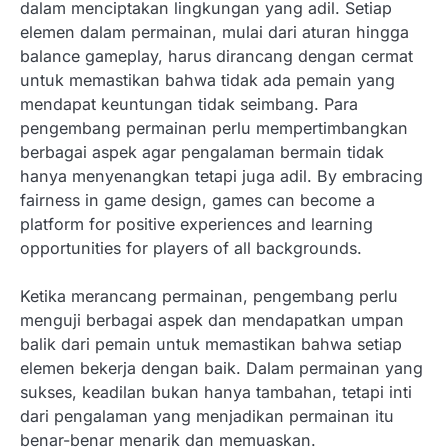
dalam menciptakan lingkungan yang adil. Setiap
elemen dalam permainan, mulai dari aturan hingga
balance gameplay, harus dirancang dengan cermat
untuk memastikan bahwa tidak ada pemain yang
mendapat keuntungan tidak seimbang. Para
pengembang permainan perlu mempertimbangkan
berbagai aspek agar pengalaman bermain tidak
hanya menyenangkan tetapi juga adil. By embracing
fairness in game design, games can become a
platform for positive experiences and learning
opportunities for players of all backgrounds.
Ketika merancang permainan, pengembang perlu
menguji berbagai aspek dan mendapatkan umpan
balik dari pemain untuk memastikan bahwa setiap
elemen bekerja dengan baik. Dalam permainan yang
sukses, keadilan bukan hanya tambahan, tetapi inti
dari pengalaman yang menjadikan permainan itu
benar-benar menarik dan memuaskan.