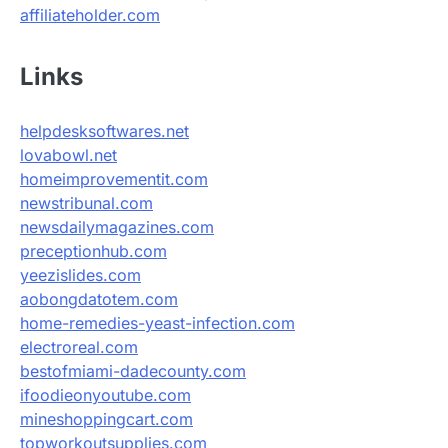
affiliateholder.com
Links
helpdesksoftwares.net
lovabowl.net
homeimprovementit.com
newstribunal.com
newsdailymagazines.com
preceptionhub.com
yeezislides.com
aobongdatotem.com
home-remedies-yeast-infection.com
electroreal.com
bestofmiami-dadecounty.com
ifoodieonyoutube.com
mineshoppingcart.com
topworkoutsupplies.com