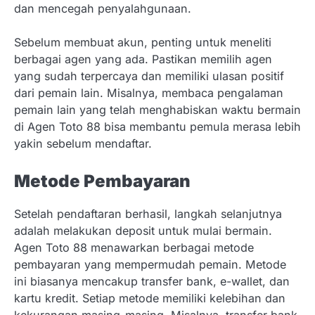
dan mencegah penyalahgunaan.
Sebelum membuat akun, penting untuk meneliti
berbagai agen yang ada. Pastikan memilih agen
yang sudah terpercaya dan memiliki ulasan positif
dari pemain lain. Misalnya, membaca pengalaman
pemain lain yang telah menghabiskan waktu bermain
di Agen Toto 88 bisa membantu pemula merasa lebih
yakin sebelum mendaftar.
Metode Pembayaran
Setelah pendaftaran berhasil, langkah selanjutnya
adalah melakukan deposit untuk mulai bermain.
Agen Toto 88 menawarkan berbagai metode
pembayaran yang mempermudah pemain. Metode
ini biasanya mencakup transfer bank, e-wallet, dan
kartu kredit. Setiap metode memiliki kelebihan dan
kekurangan masing-masing. Misalnya, transfer bank