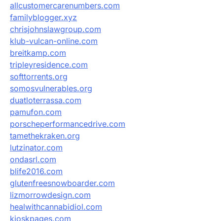
allcustomercarenumbers.com
familyblogger.xyz
chrisjohnslawgroup.com
klub-vulcan-online.com
breitkamp.com
tripleyresidence.com
softtorrents.org
somosvulnerables.org
duatloterrassa.com
pamufon.com
porscheperformancedrive.com
tamethekraken.org
lutzinator.com
ondasrl.com
blife2016.com
glutenfreesnowboarder.com
lizmorrowdesign.com
healwithcannabidiol.com
kioskpages.com