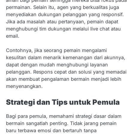
aman bagi pemain sehingga mereka bisa fokus pada
permainan. Selain itu, agen yang berkualitas juga
menyediakan dukungan pelanggan yang responsif.
Jika ada masalah atau pertanyaan, pemain dapat
menghubungi tim dukungan melalui live chat atau
email.
Contohnya, jika seorang pemain mengalami
kesulitan dalam menarik kemenangan dari akunnya,
dapat dengan mudah menghubungi layanan
pelanggan. Respons cepat dan solusi yang memadai
akan membuat pengalaman bermain menjadi lebih
menyenangkan.
Strategi dan Tips untuk Pemula
Bagi para pemula, memahami strategi dasar dalam
bermain sangatlah penting. Tidak jarang pemain
baru terbawa emosi dan bertaruh tanpa