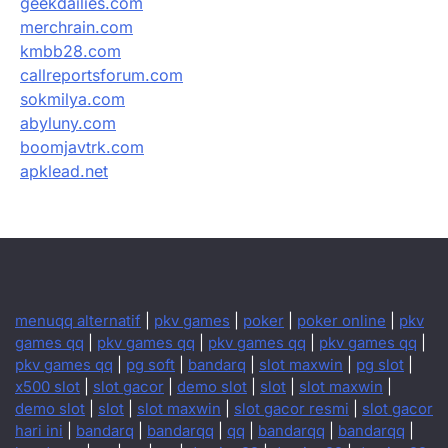
geekdailies.com
merchrain.com
kmbb28.com
callreportsforum.com
sokmilya.com
abyluny.com
boomjavtrk.com
apklead.net
menuqq alternatif
|
pkv games
|
poker
|
poker online
|
pkv
games qq
|
pkv games qq
|
pkv games qq
|
pkv games qq
|
pkv games qq
|
pg soft
|
bandarq
|
slot maxwin
|
pg slot
|
x500 slot
|
slot gacor
|
demo slot
|
slot
|
slot maxwin
|
demo slot
|
slot
|
slot maxwin
|
slot gacor resmi
|
slot gacor
hari ini
|
bandarq
|
bandarqq
|
qq
|
bandarqq
|
bandarqq
|