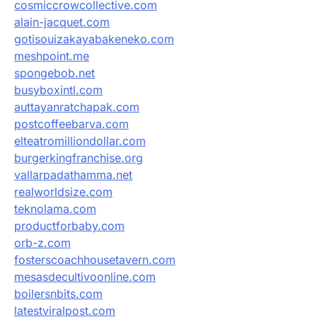
cosmiccrowcollective.com
alain-jacquet.com
gotisouizakayabakeneko.com
meshpoint.me
spongebob.net
busyboxintl.com
auttayanratchapak.com
postcoffeebarva.com
elteatromilliondollar.com
burgerkingfranchise.org
vallarpadathamma.net
realworldsize.com
teknolama.com
productforbaby.com
orb-z.com
fosterscoachhousetavern.com
mesasdecultivoonline.com
boilersnbits.com
latestviralpost.com