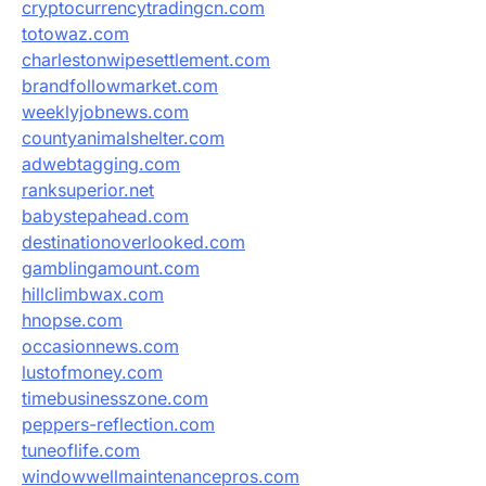
cryptocurrencytradingcn.com
totowaz.com
charlestonwipesettlement.com
brandfollowmarket.com
weeklyjobnews.com
countyanimalshelter.com
adwebtagging.com
ranksuperior.net
babystepahead.com
destinationoverlooked.com
gamblingamount.com
hillclimbwax.com
hnopse.com
occasionnews.com
lustofmoney.com
timebusinesszone.com
peppers-reflection.com
tuneoflife.com
windowwellmaintenancepros.com