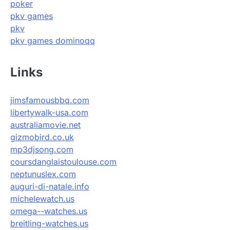
poker
pkv games
pkv
pkv games dominoqq
Links
jimsfamousbbq.com
libertywalk-usa.com
australiamovie.net
gizmobird.co.uk
mp3djsong.com
coursdanglaistoulouse.com
neptunuslex.com
auguri-di-natale.info
michelewatch.us
omega--watches.us
breitling-watches.us