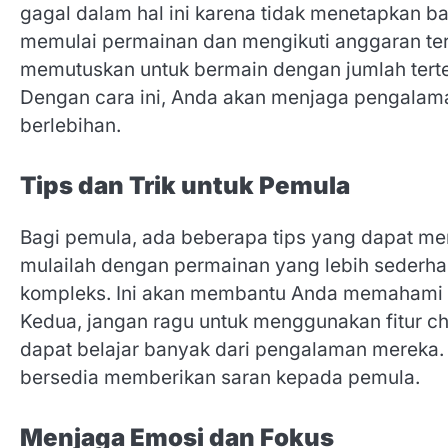
gagal dalam hal ini karena tidak menetapkan 
memulai permainan dan mengikuti anggaran ters
memutuskan untuk bermain dengan jumlah tertent
Dengan cara ini, Anda akan menjaga pengalaman
berlebihan.
Tips dan Trik untuk Pemula
Bagi pemula, ada beberapa tips yang dapat m
mulailah dengan permainan yang lebih sederh
kompleks. Ini akan membantu Anda memahami m
Kedua, jangan ragu untuk menggunakan fitur ch
dapat belajar banyak dari pengalaman mereka.
bersedia memberikan saran kepada pemula.
Menjaga Emosi dan Fokus