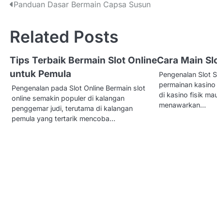
P
Panduan Dasar Bermain Capsa Susun
o
Related Posts
s
t
Tips Terbaik Bermain Slot Online
Cara Main S
untuk Pemula
n
Pengenalan Slot S
permainan kasino 
Pengenalan pada Slot Online Bermain slot
a
di kasino fisik ma
online semakin populer di kalangan
menawarkan…
v
penggemar judi, terutama di kalangan
pemula yang tertarik mencoba…
i
g
a
t
i
o