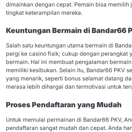
dimainkan dengan cepat. Pemain bisa memilih 
tingkat keterampilan mereka.
Keuntungan Bermain di Bandar66 
Salah satu keuntungan utama bermain di Banda
pergi ke casino fisik; cukup dengan perangkat 
bermain. Hal ini membuat pengalaman bermain m
memiliki kesibukan. Selain itu, Bandar66 PKV 
yang menarik, seperti bonus selamat datang dan
merasa lebih dihargai dan termotivasi untuk ter
Proses Pendaftaran yang Mudah
Untuk memulai permainan di Bandar66 PKV, And
pendaftaran sangat mudah dan cepat. Anda hany