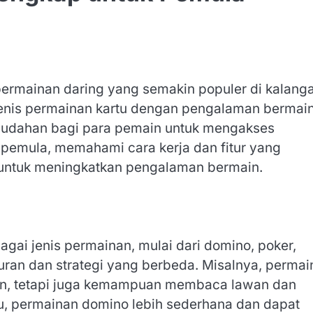
ermainan daring yang semakin populer di kalang
jenis permainan kartu dengan pengalaman bermai
mudahan bagi para pemain untuk mengakses
 pemula, memahami cara kerja dan fitur yang
 untuk meningkatkan pengalaman bermain.
ai jenis permainan, mulai dari domino, poker,
turan dan strategi yang berbeda. Misalnya, perma
an, tetapi juga kemampuan membaca lawan dan
u, permainan domino lebih sederhana dan dapat