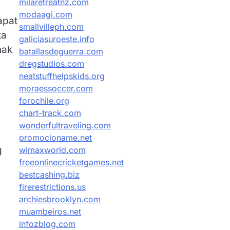
milaretreatnz.com
modaagi.com
apat
smallvilleph.com
ka
galiciasuroeste.info
nak
batallasdeguerra.com
dregstudios.com
neatstuffhelpskids.org
moraessoccer.com
forochile.org
chart-track.com
wonderfultraveling.com
promocioname.net
g
wimaxworld.com
freeonlinecricketgames.net
bestcashing.biz
firerestrictions.us
archiesbrooklyn.com
muambeiros.net
infozblog.com