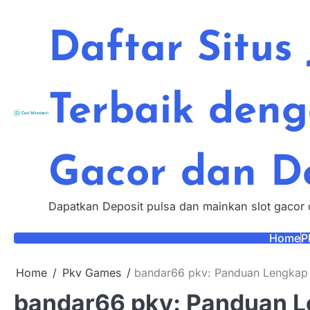
Skip
to
Daftar Situs 
content
Terbaik deng
Gacor dan De
Dapatkan Deposit pulsa dan mainkan slot gacor de
Home
P
Home
Pkv Games
bandar66 pkv: Panduan Lengkap
bandar66 pkv: Panduan L