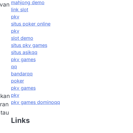
mahjong demo
evan
link slot
pkv
situs poker online
pkv
slot demo
situs pkv games
situs asikqq
pkv games
qq
bandarqq
poker
pkv games
pkv
lkan
pkv games dominoqq
ran
atau
Links