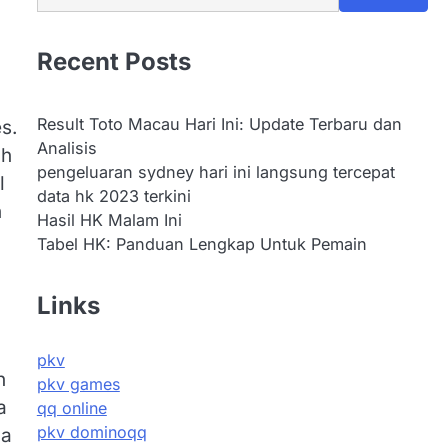
Recent Posts
Result Toto Macau Hari Ini: Update Terbaru dan
s.
Analisis
ah
pengeluaran sydney hari ini langsung tercepat
l
data hk 2023 terkini
n
Hasil HK Malam Ini
i
Tabel HK: Panduan Lengkap Untuk Pemain
Links
pkv
h
pkv games
a
qq online
pkv dominoqq
na