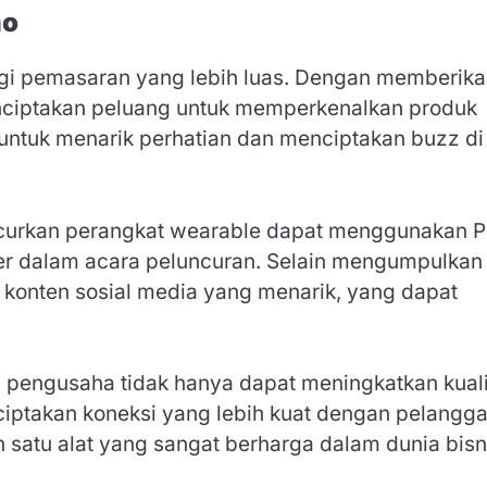
mo
egi pemasaran yang lebih luas. Dengan memberik
ciptakan peluang untuk memperkenalkan produk
f untuk menarik perhatian dan menciptakan buzz di
uncurkan perangkat wearable dapat menggunakan 
r dalam acara peluncuran. Selain mengumpulkan
n konten sosial media yang menarik, yang dapat
 pengusaha tidak hanya dapat meningkatkan kuali
ciptakan koneksi yang lebih kuat dengan pelangg
satu alat yang sangat berharga dalam dunia bisn