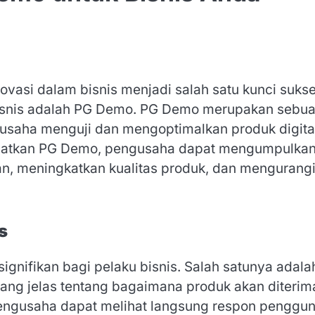
vasi dalam bisnis menjadi salah satu kunci sukse
bisnis adalah PG Demo. PG Demo merupakan sebu
usaha menguji dan mengoptimalkan produk digita
aatkan PG Demo, pengusaha dapat mengumpulka
an, meningkatkan kualitas produk, dan mengurang
s
nifikan bagi pelaku bisnis. Salah satunya adala
g jelas tentang bagaimana produk akan diterim
engusaha dapat melihat langsung respon penggu