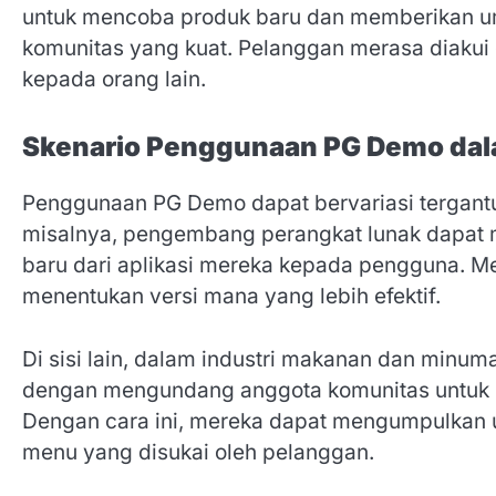
untuk mencoba produk baru dan memberikan um
komunitas yang kuat. Pelanggan merasa diaku
kepada orang lain.
Skenario Penggunaan PG Demo dal
Penggunaan PG Demo dapat bervariasi tergantung
misalnya, pengembang perangkat lunak dapat 
baru dari aplikasi mereka kepada pengguna. M
menentukan versi mana yang lebih efektif.
Di sisi lain, dalam industri makanan dan min
dengan mengundang anggota komunitas untuk m
Dengan cara ini, mereka dapat mengumpulkan um
menu yang disukai oleh pelanggan.