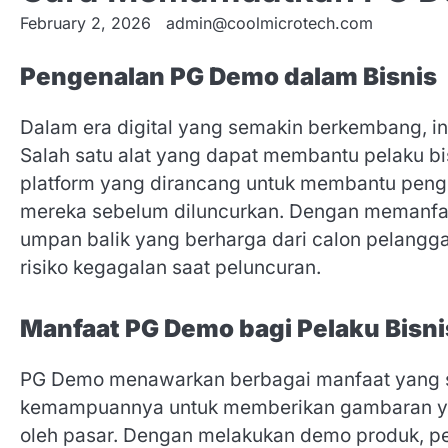
February 2, 2026
admin@coolmicrotech.com
Pengenalan PG Demo dalam Bisnis
Dalam era digital yang semakin berkembang, ino
Salah satu alat yang dapat membantu pelaku 
platform yang dirancang untuk membantu peng
mereka sebelum diluncurkan. Dengan memanf
umpan balik yang berharga dari calon pelangg
risiko kegagalan saat peluncuran.
Manfaat PG Demo bagi Pelaku Bisni
PG Demo menawarkan berbagai manfaat yang sig
kemampuannya untuk memberikan gambaran yan
oleh pasar. Dengan melakukan demo produk, p