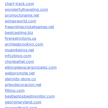
chart-track.com
wonderfultraveling.com
promocioname.net
wimaxworld.com
freeonlinecricketgames.net
bestcashing.biz
firerestrictions.us
archiesbrooklyn.com
muambeiros.net
infozblog.com
chonbaihat.com
elblogdeoscargonzalez.com
webpromote.net
steroids-store.co
arteydecoracion.net
fithog.com
bestlaptopbestmonitor.com
georginaryland.com
roseandbasil.com