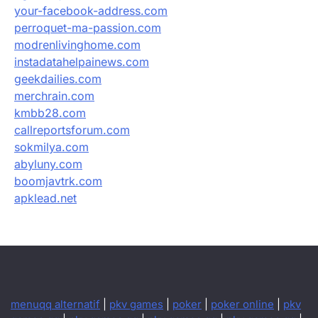
your-facebook-address.com
perroquet-ma-passion.com
modrenlivinghome.com
instadatahelpainews.com
geekdailies.com
merchrain.com
kmbb28.com
callreportsforum.com
sokmilya.com
abyluny.com
boomjavtrk.com
apklead.net
menuqq alternatif
|
pkv games
|
poker
|
poker online
|
pkv