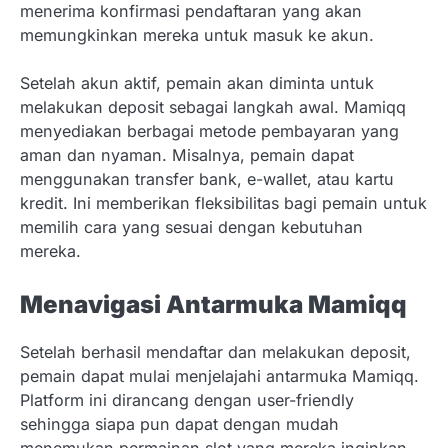
menerima konfirmasi pendaftaran yang akan
memungkinkan mereka untuk masuk ke akun.
Setelah akun aktif, pemain akan diminta untuk
melakukan deposit sebagai langkah awal. Mamiqq
menyediakan berbagai metode pembayaran yang
aman dan nyaman. Misalnya, pemain dapat
menggunakan transfer bank, e-wallet, atau kartu
kredit. Ini memberikan fleksibilitas bagi pemain untuk
memilih cara yang sesuai dengan kebutuhan
mereka.
Menavigasi Antarmuka Mamiqq
Setelah berhasil mendaftar dan melakukan deposit,
pemain dapat mulai menjelajahi antarmuka Mamiqq.
Platform ini dirancang dengan user-friendly
sehingga siapa pun dapat dengan mudah
menemukan permainan slot yang mereka inginkan.