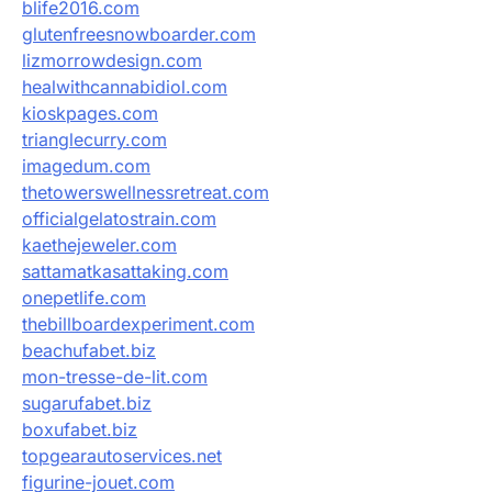
blife2016.com
glutenfreesnowboarder.com
lizmorrowdesign.com
healwithcannabidiol.com
kioskpages.com
trianglecurry.com
imagedum.com
thetowerswellnessretreat.com
officialgelatostrain.com
kaethejeweler.com
sattamatkasattaking.com
onepetlife.com
thebillboardexperiment.com
beachufabet.biz
mon-tresse-de-lit.com
sugarufabet.biz
boxufabet.biz
topgearautoservices.net
figurine-jouet.com