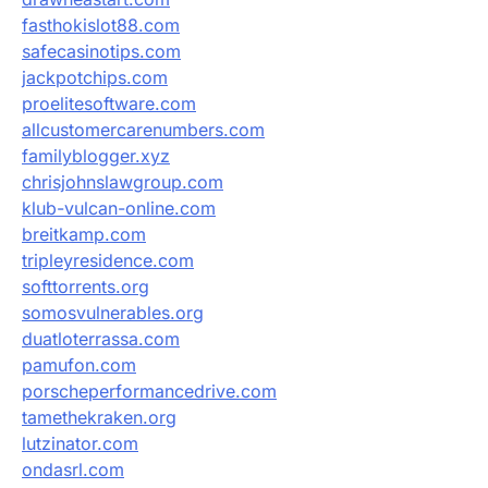
fasthokislot88.com
safecasinotips.com
jackpotchips.com
proelitesoftware.com
allcustomercarenumbers.com
familyblogger.xyz
chrisjohnslawgroup.com
klub-vulcan-online.com
breitkamp.com
tripleyresidence.com
softtorrents.org
somosvulnerables.org
duatloterrassa.com
pamufon.com
porscheperformancedrive.com
tamethekraken.org
lutzinator.com
ondasrl.com