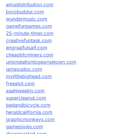
amuldistribution.com
borobuddur.com
wundermusic.com
gamefungames.com
25-minute-timer.com
creativefuntask.com
engrsaifulsaif.com
cheapbtcminers.com
unionstationtogeorgetown.com
iamayudoc.com
mylittlebighead.com
freealot.com
asahiweekly.com
supercleanut.com
bedandbicycle.com
heraldcalifornia.com
graphicmonkeys.com
gamepixies.com
drawneastart.com