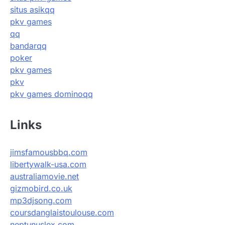
situs asikqq
pkv games
qq
bandarqq
poker
pkv games
pkv
pkv games dominoqq
Links
jimsfamousbbq.com
libertywalk-usa.com
australiamovie.net
gizmobird.co.uk
mp3djsong.com
coursdanglaistoulouse.com
neptunuslex.com