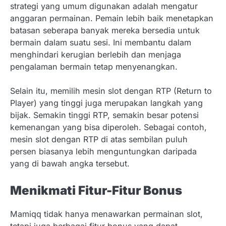
strategi yang umum digunakan adalah mengatur
anggaran permainan. Pemain lebih baik menetapkan
batasan seberapa banyak mereka bersedia untuk
bermain dalam suatu sesi. Ini membantu dalam
menghindari kerugian berlebih dan menjaga
pengalaman bermain tetap menyenangkan.
Selain itu, memilih mesin slot dengan RTP (Return to
Player) yang tinggi juga merupakan langkah yang
bijak. Semakin tinggi RTP, semakin besar potensi
kemenangan yang bisa diperoleh. Sebagai contoh,
mesin slot dengan RTP di atas sembilan puluh
persen biasanya lebih menguntungkan daripada
yang di bawah angka tersebut.
Menikmati Fitur-Fitur Bonus
Mamiqq tidak hanya menawarkan permainan slot,