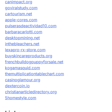
canimpact.org
goviralstudy.com
cartourism.net
apple-cores.com
pulserasdeactividad10.com
barbaracarlotti.com
desktopmining.net
inthebleachers.net
lexapro-rx-store.com
buyskincareproducts.org
frenchbulldogpuppyforsale.net
kogamasquid.com
themultiplicationtablechart.com
casinoglamour.org
dextercoin.io
christianarticledirectory.org
5homestyle.com