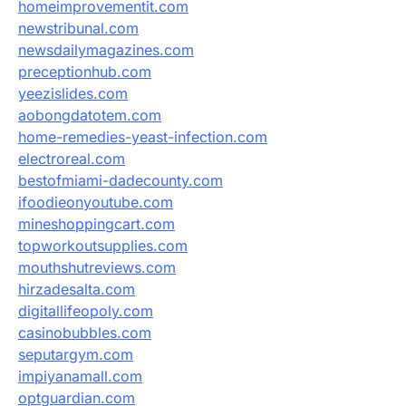
homeimprovementit.com
newstribunal.com
newsdailymagazines.com
preceptionhub.com
yeezislides.com
aobongdatotem.com
home-remedies-yeast-infection.com
electroreal.com
bestofmiami-dadecounty.com
ifoodieonyoutube.com
mineshoppingcart.com
topworkoutsupplies.com
mouthshutreviews.com
hirzadesalta.com
digitallifeopoly.com
casinobubbles.com
seputargym.com
impiyanamall.com
optguardian.com