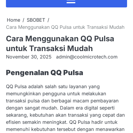
Home
SBOBET
Cara Menggunakan QQ Pulsa untuk Transaksi Mudah
Cara Menggunakan QQ Pulsa
untuk Transaksi Mudah
November 30, 2025
admin@coolmicrotech.com
Pengenalan QQ Pulsa
QQ Pulsa adalah salah satu layanan yang
memungkinkan pengguna untuk melakukan
transaksi pulsa dan berbagai macam pembayaran
dengan sangat mudah. Dalam era digital seperti
sekarang, kebutuhan akan transaksi yang cepat dan
efisien semakin meningkat. QQ Pulsa hadir untuk
memenuhi kebutuhan tersebut dengan menawarkan