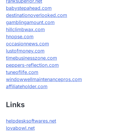
ranksuperior.net
babystepahead.com
destinationoverlooked.com
gamblingamount.com
hillclimbwax.com
hnopse.com
occasionnews.com
lustofmoney.com
timebusinesszone.com
peppers-reflection.com
tuneoflife.com
windowwellmaintenancepros.com
affiliateholder.com
Links
helpdesksoftwares.net
lovabowl.net