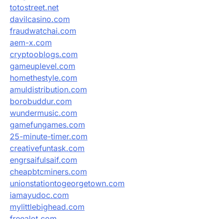
totostreet.net
davilcasino.com
fraudwatchai.com
aem-x.com
cryptooblogs.com
gameuplevel.com
homethestyle.com
amuldistribution.com
borobuddur.com
wundermusic.com
gamefungames.com
25-minute-timer.com
creativefuntask.com
engrsaifulsaif.com
cheapbtcminers.com
unionstationtogeorgetown.com
iamayudoc.com
mylittlebighead.com
freealot.com