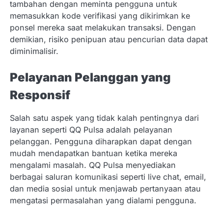
tambahan dengan meminta pengguna untuk
memasukkan kode verifikasi yang dikirimkan ke
ponsel mereka saat melakukan transaksi. Dengan
demikian, risiko penipuan atau pencurian data dapat
diminimalisir.
Pelayanan Pelanggan yang
Responsif
Salah satu aspek yang tidak kalah pentingnya dari
layanan seperti QQ Pulsa adalah pelayanan
pelanggan. Pengguna diharapkan dapat dengan
mudah mendapatkan bantuan ketika mereka
mengalami masalah. QQ Pulsa menyediakan
berbagai saluran komunikasi seperti live chat, email,
dan media sosial untuk menjawab pertanyaan atau
mengatasi permasalahan yang dialami pengguna.