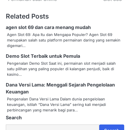
o
s
Related Posts
t
agen slot 69 dan cara menang mudah
n
Agen Slot 69: Apa Itu dan Mengapa Populer? Agen Slot 69
merupakan salah satu platform permainan daring yang semakin
a
digemari…
v
Demo Slot Terbaik untuk Pemula
Pengenalan Demo Slot Saat ini, permainan slot menjadi salah
i
satu pilihan yang paling populer di kalangan penjudi, baik di
kasino…
g
Dana Versi Lama: Menggali Sejarah Pengelolaan
a
Keuangan
t
Pengenalan Dana Versi Lama Dalam dunia pengelolaan
keuangan, istilah “Dana Versi Lama” sering kali menjadi
i
perbincangan yang menarik bagi para…
o
Search
n