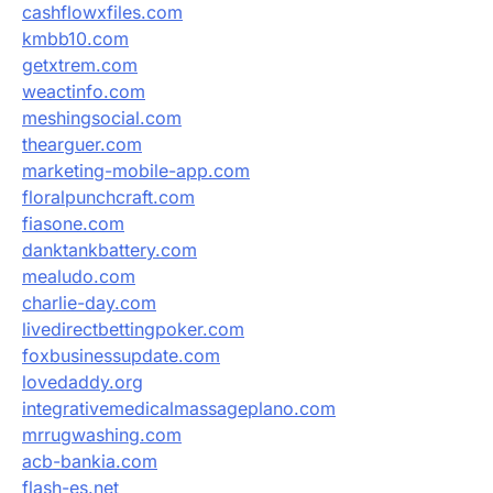
cashflowxfiles.com
kmbb10.com
getxtrem.com
weactinfo.com
meshingsocial.com
thearguer.com
marketing-mobile-app.com
floralpunchcraft.com
fiasone.com
danktankbattery.com
mealudo.com
charlie-day.com
livedirectbettingpoker.com
foxbusinessupdate.com
lovedaddy.org
integrativemedicalmassageplano.com
mrrugwashing.com
acb-bankia.com
flash-es.net