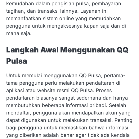
kemudahan dalam pengisian pulsa, pembayaran
tagihan, dan transaksi lainnya. Layanan ini
memanfaatkan sistem online yang memudahkan
pengguna untuk mengaksesnya kapan saja dan di
mana saja.
Langkah Awal Menggunakan QQ
Pulsa
Untuk memulai menggunakan QQ Pulsa, pertama-
tama pengguna perlu melakukan pendaftaran di
aplikasi atau website resmi QQ Pulsa. Proses
pendaftaran biasanya sangat sederhana dan hanya
membutuhkan beberapa informasi pribadi. Setelah
mendaftar, pengguna akan mendapatkan akun yang
dapat digunakan untuk melakukan transaksi. Penting
bagi pengguna untuk memastikan bahwa informasi
yang diberikan adalah benar agar tidak ada kendala