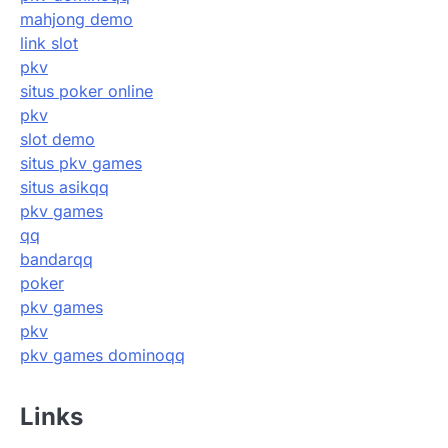
mahjong demo
link slot
pkv
situs poker online
pkv
slot demo
situs pkv games
situs asikqq
pkv games
qq
bandarqq
poker
pkv games
pkv
pkv games dominoqq
Links