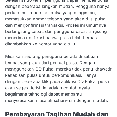
dengan beberapa langkah mudah. Pengguna hanya
perlu memilih nominal pulsa yang diinginkan,
memasukkan nomor telepon yang akan diisi pulsa,
dan mengonfirmasi transaksi. Proses ini umumnya
berlangsung cepat, dan pengguna dapat langsung
menerima notifikasi bahwa pulsa telah berhasil
ditambahkan ke nomor yang dituju.
Misalkan seorang pengguna berada di sebuah
tempat yang jauh dari penjual pulsa. Dengan
menggunakan QQ Pulsa, mereka tidak perlu khawatir
kehabisan pulsa untuk berkomunikasi. Hanya
dengan beberapa klik pada aplikasi QQ Pulsa, pulsa
akan segera terisi. Ini adalah contoh nyata
bagaimana teknologi dapat membantu
menyelesaikan masalah sehari-hari dengan mudah.
Pembayaran Tagihan Mudah dan