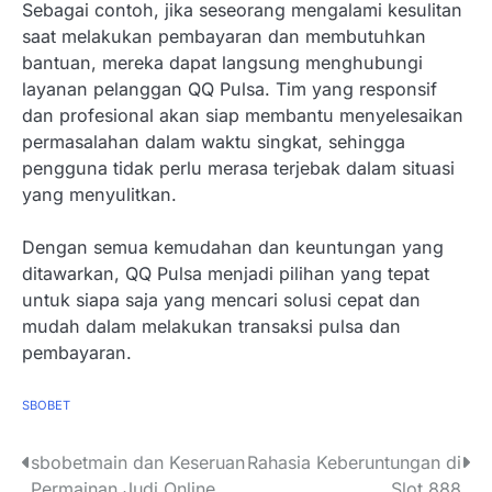
Sebagai contoh, jika seseorang mengalami kesulitan
saat melakukan pembayaran dan membutuhkan
bantuan, mereka dapat langsung menghubungi
layanan pelanggan QQ Pulsa. Tim yang responsif
dan profesional akan siap membantu menyelesaikan
permasalahan dalam waktu singkat, sehingga
pengguna tidak perlu merasa terjebak dalam situasi
yang menyulitkan.
Dengan semua kemudahan dan keuntungan yang
ditawarkan, QQ Pulsa menjadi pilihan yang tepat
untuk siapa saja yang mencari solusi cepat dan
mudah dalam melakukan transaksi pulsa dan
pembayaran.
SBOBET
P
sbobetmain dan Keseruan
Rahasia Keberuntungan di
Permainan Judi Online
Slot 888