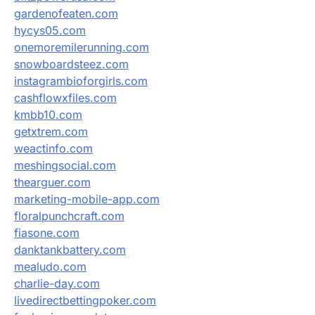
gardenofeaten.com
hycys05.com
onemoremilerunning.com
snowboardsteez.com
instagrambioforgirls.com
cashflowxfiles.com
kmbb10.com
getxtrem.com
weactinfo.com
meshingsocial.com
thearguer.com
marketing-mobile-app.com
floralpunchcraft.com
fiasone.com
danktankbattery.com
mealudo.com
charlie-day.com
livedirectbettingpoker.com