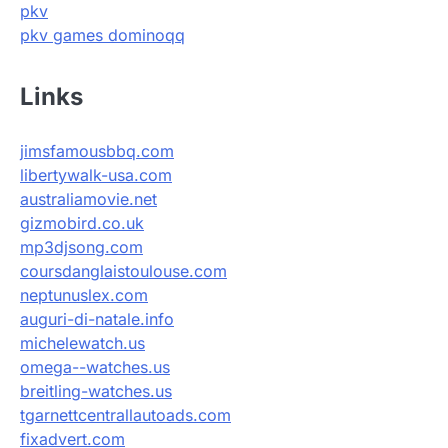
pkv
pkv games dominoqq
Links
jimsfamousbbq.com
libertywalk-usa.com
australiamovie.net
gizmobird.co.uk
mp3djsong.com
coursdanglaistoulouse.com
neptunuslex.com
auguri-di-natale.info
michelewatch.us
omega--watches.us
breitling-watches.us
tgarnettcentrallautoads.com
fixadvert.com