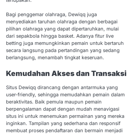
Bagi penggemar olahraga, Dewiqq juga
menyediakan taruhan olahraga dengan berbagai
pilihan olahraga yang dapat dipertaruhkan, mulai
dari sepakbola hingga basket. Adanya fitur live
betting juga memungkinkan pemain untuk bertaruh
secara langsung pada pertandingan yang sedang
berlangsung, menambah tingkat keseruan.
Kemudahan Akses dan Transaksi
Situs Dewiqq dirancang dengan antarmuka yang
user-friendly, sehingga memudahkan pemain dalam
beraktivitas. Baik pemula maupun pemain
berpengalaman dapat dengan mudah menavigasi
situs ini untuk menemukan permainan yang mereka
inginkan. Tampilan yang sederhana dan responsif
membuat proses pendaftaran dan bermain menjadi