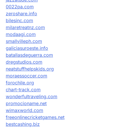
0022pa.com
zeroshare.info
bilesinc.com
milaretreatnz.com
modaagi.com
smallvilleph.com
galiciasuroeste.info
batallasdeguerra.com
dregstudios.com
neatstuffhelpskids.org
moraessoccer.com
forochile.org
chart-track.com
wonderfultraveling.com
promocioname.net
wimaxworld.com
freeonlinecricketgames.net
bestcashing.biz