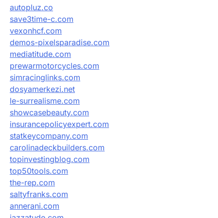
autopluz.co
save3time-c.com
vexonhcf.com
demos-pixelsparadise.com
mediatitude.com
prewarmotorcycles.com
simracinglinks.com
dosyamerkezi.net
le-surrealisme.com
showcasebeauty.com
insurancepolicyexpert.com
statkeycompany.com
carolinadeckbuilders.com
topinvestingblog.com
top50tools.com
the-rep.com
saltyfranks.com
annerani.com
jazzatude.com