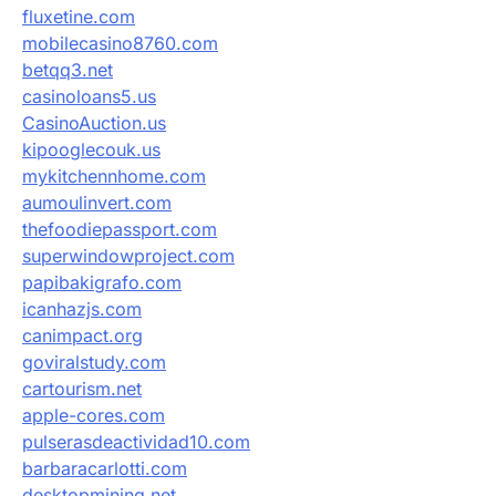
fluxetine.com
mobilecasino8760.com
betqq3.net
casinoloans5.us
CasinoAuction.us
kipooglecouk.us
mykitchennhome.com
aumoulinvert.com
thefoodiepassport.com
superwindowproject.com
papibakigrafo.com
icanhazjs.com
canimpact.org
goviralstudy.com
cartourism.net
apple-cores.com
pulserasdeactividad10.com
barbaracarlotti.com
desktopmining.net