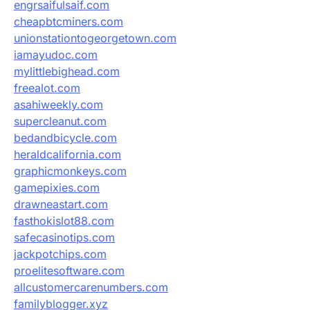
engrsaifulsaif.com
cheapbtcminers.com
unionstationtogeorgetown.com
iamayudoc.com
mylittlebighead.com
freealot.com
asahiweekly.com
supercleanut.com
bedandbicycle.com
heraldcalifornia.com
graphicmonkeys.com
gamepixies.com
drawneastart.com
fasthokislot88.com
safecasinotips.com
jackpotchips.com
proelitesoftware.com
allcustomercarenumbers.com
familyblogger.xyz