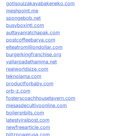
gotisouizakayabakeneko.com
meshpoint.me
spongebob.net
busyboxintl.com
auttayanratchapak.com
postcoffeebarva.com
elteatromilliondollar.com
burgerkingfranchise.org
vallarpadathamma.net
realworldsize.com
teknolama.com
productforbaby.com
orb-z.com
fosterscoachhousetavern.com
mesasdecultivoonline.com
boilersnbits.com
latestviralpost.com
newfreearticle.com
blitzpowerusa.com