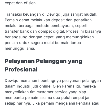
cepat dan efisien.
Transaksi keuangan di Dewiqq juga sangat mudah.
Pemain dapat melakukan deposit dan penarikan
melalui berbagai metode pembayaran, seperti
transfer bank dan dompet digital. Proses ini biasanya
berlangsung dengan cepat, yang memungkinkan
pemain untuk segera mulai bermain tanpa
menunggu lama.
Pelayanan Pelanggan yang
Profesional
Dewiqq memahami pentingnya pelayanan pelanggan
dalam industri judi online. Oleh karena itu, mereka
menyediakan tim customer service yang siap
membantu pemain selama dua puluh empat jam
setiap harinya. Jika pemain mengalami kendala atau