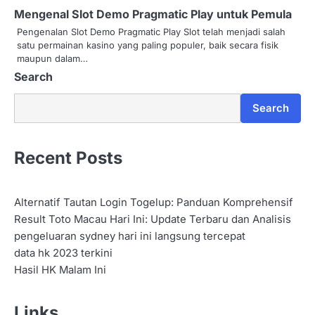
a
Mengenal Slot Demo Pragmatic Play untuk Pemula
t
Pengenalan Slot Demo Pragmatic Play Slot telah menjadi salah
satu permainan kasino yang paling populer, baik secara fisik
i
maupun dalam…
o
Search
n
Search
Recent Posts
Alternatif Tautan Login Togelup: Panduan Komprehensif
Result Toto Macau Hari Ini: Update Terbaru dan Analisis
pengeluaran sydney hari ini langsung tercepat
data hk 2023 terkini
Hasil HK Malam Ini
Links