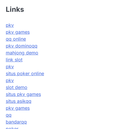
Links
pkv
pkv games
qq online
pkv dominoqq
mahjong demo
link slot
pkv
situs poker online
pkv
slot demo
situs pkv games
situs asikqq
pkv games
qq
bandarqq
poker