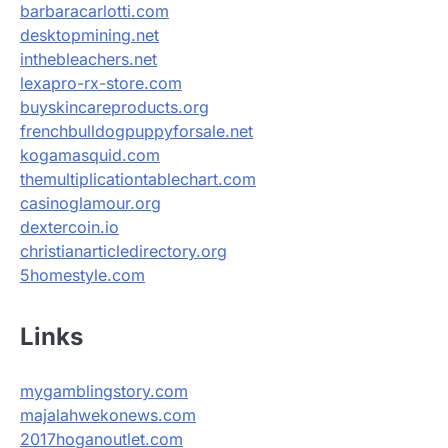
barbaracarlotti.com
desktopmining.net
inthebleachers.net
lexapro-rx-store.com
buyskincareproducts.org
frenchbulldogpuppyforsale.net
kogamasquid.com
themultiplicationtablechart.com
casinoglamour.org
dextercoin.io
christianarticledirectory.org
5homestyle.com
Links
mygamblingstory.com
majalahwekonews.com
2017hoganoutlet.com