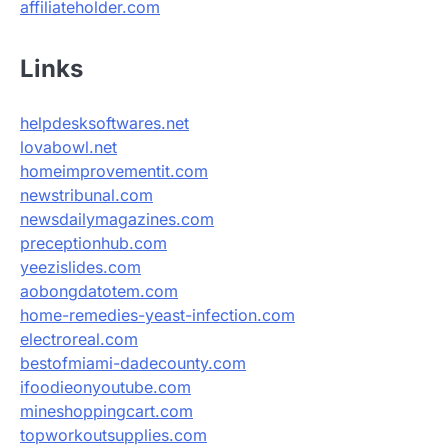
affiliateholder.com
Links
helpdesksoftwares.net
lovabowl.net
homeimprovementit.com
newstribunal.com
newsdailymagazines.com
preceptionhub.com
yeezislides.com
aobongdatotem.com
home-remedies-yeast-infection.com
electroreal.com
bestofmiami-dadecounty.com
ifoodieonyoutube.com
mineshoppingcart.com
topworkoutsupplies.com