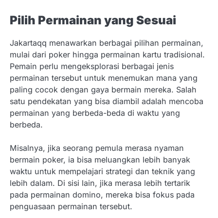
Pilih Permainan yang Sesuai
Jakartaqq menawarkan berbagai pilihan permainan,
mulai dari poker hingga permainan kartu tradisional.
Pemain perlu mengeksplorasi berbagai jenis
permainan tersebut untuk menemukan mana yang
paling cocok dengan gaya bermain mereka. Salah
satu pendekatan yang bisa diambil adalah mencoba
permainan yang berbeda-beda di waktu yang
berbeda.
Misalnya, jika seorang pemula merasa nyaman
bermain poker, ia bisa meluangkan lebih banyak
waktu untuk mempelajari strategi dan teknik yang
lebih dalam. Di sisi lain, jika merasa lebih tertarik
pada permainan domino, mereka bisa fokus pada
penguasaan permainan tersebut.