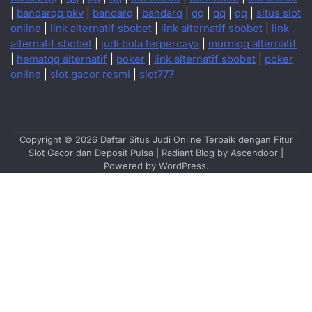
|
bandarqq pkv
|
bandarq
|
bandarq
|
qq
|
qq
|
qq
|
situs slot
online
|
link alternatif sbobet
|
link alternatif sbobet
|
link
alternatif sbobet
|
judi bola terpercaya
|
murniqq alternatif
|
hematqq alternatif
|
poker
|
link alternatif sbobet
|
poker
online
|
slot gacor resmi
|
slot777
Copyright © 2026
Daftar Situs Judi Online Terbaik dengan Fitur
Slot Gacor dan Deposit Pulsa
| Radiant Blog by
Ascendoor
|
Powered by
WordPress
.