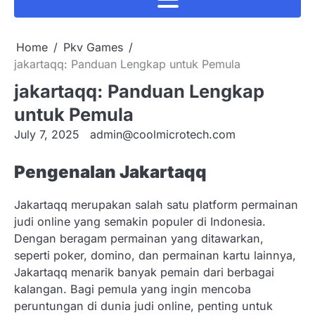
Home
Pkv Games
jakartaqq: Panduan Lengkap untuk Pemula
jakartaqq: Panduan Lengkap
untuk Pemula
July 7, 2025
admin@coolmicrotech.com
Pengenalan Jakartaqq
Jakartaqq merupakan salah satu platform permainan
judi online yang semakin populer di Indonesia.
Dengan beragam permainan yang ditawarkan,
seperti poker, domino, dan permainan kartu lainnya,
Jakartaqq menarik banyak pemain dari berbagai
kalangan. Bagi pemula yang ingin mencoba
peruntungan di dunia judi online, penting untuk