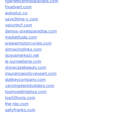
tgarnettcentrallautoads.com
fixadvert.com
autopluz.co
save3time-c.com
vexonhcf.com
demos-pixelsparadise.com
mediatitude.com
prewarmotorcycles.com
simracinglinks.com
dosyamerkezi.net
le-surrealisme.com
showcasebeauty.com
insurancepolicyexpert.com
statkeycompany.com
carolinadeckbuilders.com
topinvestingblog.com
top50tools.com
the-rep.com
saltyfranks.com