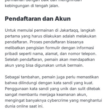
kebingungan di tengah jalan.
Pendaftaran dan Akun
Untuk memulai permainan di Jakartaqq, langkah
pertama yang harus dilakukan adalah melakukan
pendaftaran. Proses pendaftaran biasanya
melibatkan pengisian formulir dengan informasi
pribadi seperti nama, alamat, dan nomor telepon.
Setelah pendaftaran, pemain akan mendapatkan
akun yang bisa digunakan untuk bermain.
Sebagai tambahan, pemain juga perlu memastikan
bahwa dilindungi dengan kata sandi yang kuat.
Penggunaan kata sandi yang unik dan sulit ditebak
sangat membantu menjaga keamanan akun,
mengingat banyaknya cybercrime yang menghantui
dunia online saat ini.