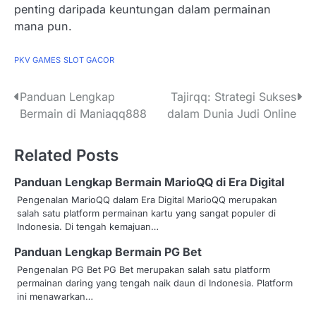
penting daripada keuntungan dalam permainan
mana pun.
PKV GAMES
SLOT GACOR
P
Panduan Lengkap
Tajirqq: Strategi Sukses
Bermain di Maniaqq888
dalam Dunia Judi Online
o
s
Related Posts
t
Panduan Lengkap Bermain MarioQQ di Era Digital
n
Pengenalan MarioQQ dalam Era Digital MarioQQ merupakan
salah satu platform permainan kartu yang sangat populer di
a
Indonesia. Di tengah kemajuan…
v
Panduan Lengkap Bermain PG Bet
Pengenalan PG Bet PG Bet merupakan salah satu platform
i
permainan daring yang tengah naik daun di Indonesia. Platform
ini menawarkan…
g