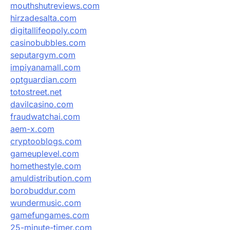
mouthshutreviews.com
hirzadesalta.com
digitallifeopoly.com
casinobubbles.com
seputargym.com
impiyanamall.com
optguardian.com
totostreet.net
davilcasino.com
fraudwatchai.com
aem-x.com
cryptooblogs.com
gameuplevel.com
homethestyle.com
amuldistribution.com
borobuddur.com
wundermusic.com
gamefungames.com
25-minute-timer.com