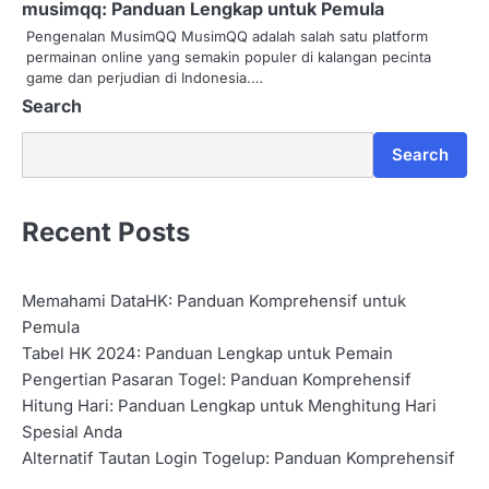
musimqq: Panduan Lengkap untuk Pemula
a
Pengenalan MusimQQ MusimQQ adalah salah satu platform
t
permainan online yang semakin populer di kalangan pecinta
game dan perjudian di Indonesia.…
i
Search
o
Search
n
Recent Posts
Memahami DataHK: Panduan Komprehensif untuk
Pemula
Tabel HK 2024: Panduan Lengkap untuk Pemain
Pengertian Pasaran Togel: Panduan Komprehensif
Hitung Hari: Panduan Lengkap untuk Menghitung Hari
Spesial Anda
Alternatif Tautan Login Togelup: Panduan Komprehensif