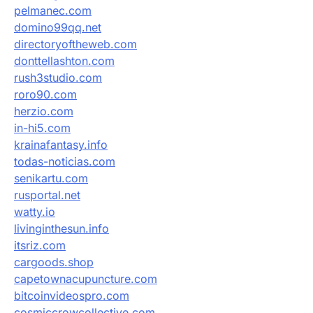
pelmanec.com
domino99qq.net
directoryoftheweb.com
donttellashton.com
rush3studio.com
roro90.com
herzio.com
in-hi5.com
krainafantasy.info
todas-noticias.com
senikartu.com
rusportal.net
watty.io
livinginthesun.info
itsriz.com
cargoods.shop
capetownacupuncture.com
bitcoinvideospro.com
cosmiccrowcollective.com