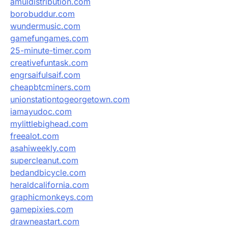
amuldistribution.com
borobuddur.com
wundermusic.com
gamefungames.com
25-minute-timer.com
creativefuntask.com
engrsaifulsaif.com
cheapbtcminers.com
unionstationtogeorgetown.com
iamayudoc.com
mylittlebighead.com
freealot.com
asahiweekly.com
supercleanut.com
bedandbicycle.com
heraldcalifornia.com
graphicmonkeys.com
gamepixies.com
drawneastart.com