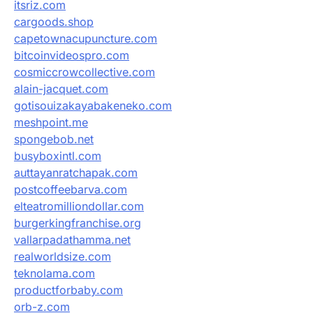
itsriz.com
cargoods.shop
capetownacupuncture.com
bitcoinvideospro.com
cosmiccrowcollective.com
alain-jacquet.com
gotisouizakayabakeneko.com
meshpoint.me
spongebob.net
busyboxintl.com
auttayanratchapak.com
postcoffeebarva.com
elteatromilliondollar.com
burgerkingfranchise.org
vallarpadathamma.net
realworldsize.com
teknolama.com
productforbaby.com
orb-z.com