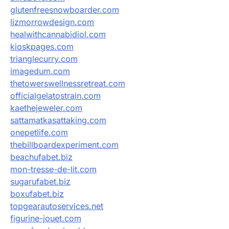
glutenfreesnowboarder.com
lizmorrowdesign.com
healwithcannabidiol.com
kioskpages.com
trianglecurry.com
imagedum.com
thetowerswellnessretreat.com
officialgelatostrain.com
kaethejeweler.com
sattamatkasattaking.com
onepetlife.com
thebillboardexperiment.com
beachufabet.biz
mon-tresse-de-lit.com
sugarufabet.biz
boxufabet.biz
topgearautoservices.net
figurine-jouet.com