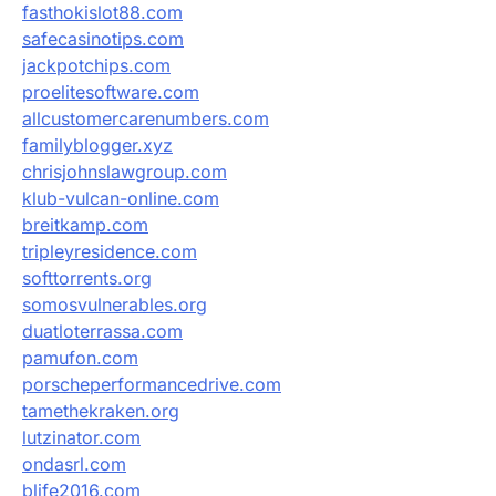
fasthokislot88.com
safecasinotips.com
jackpotchips.com
proelitesoftware.com
allcustomercarenumbers.com
familyblogger.xyz
chrisjohnslawgroup.com
klub-vulcan-online.com
breitkamp.com
tripleyresidence.com
softtorrents.org
somosvulnerables.org
duatloterrassa.com
pamufon.com
porscheperformancedrive.com
tamethekraken.org
lutzinator.com
ondasrl.com
blife2016.com