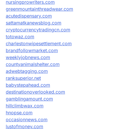
nursingprowriters.com
greenmountainthreadwear.com
acutedispensary.com
sattamatkanewsblog.com
cryptocurrencytradingcn.com
totowaz.com
charlestonwipesettlement.com
brandfollowmarket.com
weeklyjobnews.com
countyanimalshelter.com
adwebtagging.com
ranksuperior.net
babystepahead.com
destinationoverlooked.com
gamblingamount.com
hillclimbwax.com
hnopse.com
occasionnews.com
lustofmoney.com