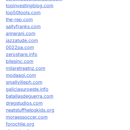
topinvestingblog.com
top50tools.com
the-rep.com
saltyfranks.com
annerani.com
jazzatude.com
0022pa.com
zeroshare.info
bilesinc.com
milaretreatnz.com
modaagi.com
smallvilleph.com
galiciasuroeste.info
batallasdeguerra.com
dregstudios.com
neatstuffhelpskids.org
moraessoccer.com
forochile.org