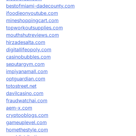
bestofmiami-dadecounty.com
ifoodieonyoutube.com
mineshoppingcart.com
topworkoutsupplies.com
mouthshutreviews.com
hirzadesalta.com
digitallifeopoly.com
casinobubbles.com
seputargym.com
impiyanamall.com
optguardian.com
totostreet.net
davilcasino.com
fraudwatchai.com
aem-x.com
cryptooblogs.com
gameuplevel.com
homethestyle.com