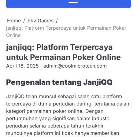
Home
Pkv Games
janjiqq: Platform Terpercaya untuk Permainan Poker
Online
janjiqq: Platform Terpercaya
untuk Permainan Poker Online
April 18, 2025
admin@coolmicrotech.com
Pengenalan tentang JanjiQQ
JanjiQQ telah muncul sebagai salah satu platform
terpercaya di dunia perjudian daring, terutama dalam
kategori permainan poker online. Dengan
pertumbuhan yang signifikan dalam industri
perjudian selama beberapa tahun terakhir,
munculnya platform ini tidak hanya memberikan