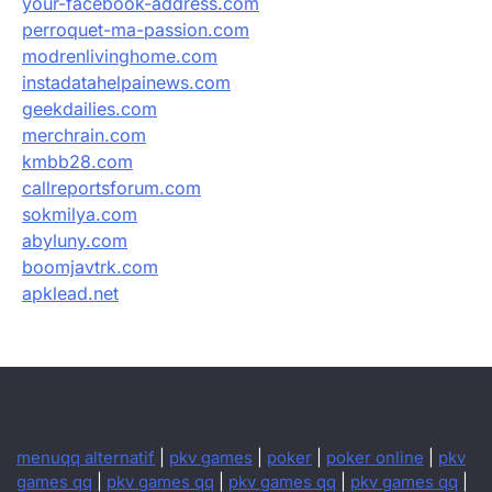
your-facebook-address.com
perroquet-ma-passion.com
modrenlivinghome.com
instadatahelpainews.com
geekdailies.com
merchrain.com
kmbb28.com
callreportsforum.com
sokmilya.com
abyluny.com
boomjavtrk.com
apklead.net
menuqq alternatif
|
pkv games
|
poker
|
poker online
|
pkv
games qq
|
pkv games qq
|
pkv games qq
|
pkv games qq
|