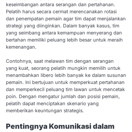
keseimbangan antara serangan dan pertahanan.
Pelatih harus secara cermat merencanakan rotasi
dan penempatan pemain agar tim dapat menjalankan
strategi yang diinginkan. Dalam banyak kasus, tim
yang seimbang antara kemampuan menyerang dan
bertahan memiliki peluang lebih besar untuk meraih
kemenangan.
Contohnya, saat melawan tim dengan serangan
yang kuat, seorang pelatih mungkin memilih untuk
menambahkan libero lebih banyak ke dalam susunan
pemain. Ini bertujuan untuk memperkuat pertahanan
dan memperkecil peluang tim lawan untuk mencetak
poin. Dengan mengatur jumlah dan posisi pemain,
pelatih dapat menciptakan skenario yang
memberikan keuntungan strategis.
Pentingnya Komunikasi dalam