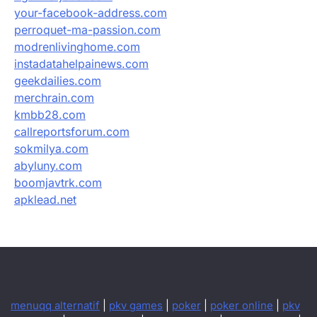
your-facebook-address.com
perroquet-ma-passion.com
modrenlivinghome.com
instadatahelpainews.com
geekdailies.com
merchrain.com
kmbb28.com
callreportsforum.com
sokmilya.com
abyluny.com
boomjavtrk.com
apklead.net
menuqq alternatif
|
pkv games
|
poker
|
poker online
|
pkv