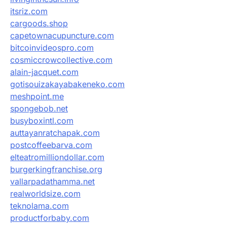
itsriz.com
cargoods.shop
capetownacupuncture.com
bitcoinvideospro.com
cosmiccrowcollective.com
alain-jacquet.com
gotisouizakayabakeneko.com
meshpoint.me
spongebob.net
busyboxintl.com
auttayanratchapak.com
postcoffeebarva.com
elteatromilliondollar.com
burgerkingfranchise.org
vallarpadathamma.net
realworldsize.com
teknolama.com
productforbaby.com