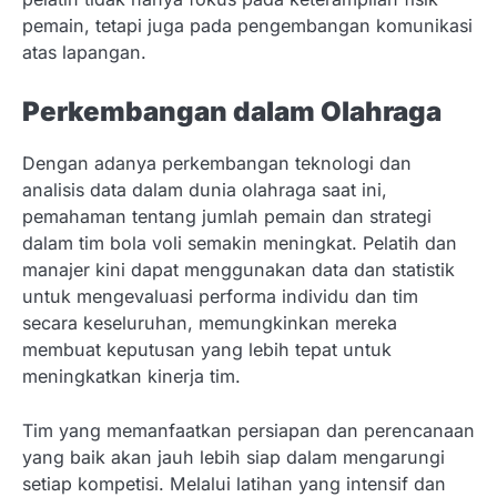
pemain, tetapi juga pada pengembangan komunikasi
atas lapangan.
Perkembangan dalam Olahraga
Dengan adanya perkembangan teknologi dan
analisis data dalam dunia olahraga saat ini,
pemahaman tentang jumlah pemain dan strategi
dalam tim bola voli semakin meningkat. Pelatih dan
manajer kini dapat menggunakan data dan statistik
untuk mengevaluasi performa individu dan tim
secara keseluruhan, memungkinkan mereka
membuat keputusan yang lebih tepat untuk
meningkatkan kinerja tim.
Tim yang memanfaatkan persiapan dan perencanaan
yang baik akan jauh lebih siap dalam mengarungi
setiap kompetisi. Melalui latihan yang intensif dan