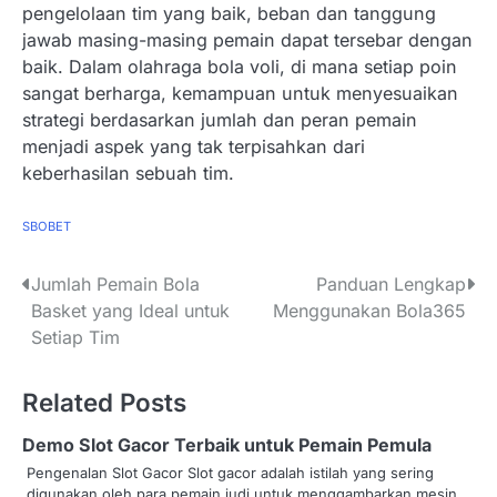
pengelolaan tim yang baik, beban dan tanggung
jawab masing-masing pemain dapat tersebar dengan
baik. Dalam olahraga bola voli, di mana setiap poin
sangat berharga, kemampuan untuk menyesuaikan
strategi berdasarkan jumlah dan peran pemain
menjadi aspek yang tak terpisahkan dari
keberhasilan sebuah tim.
SBOBET
P
Jumlah Pemain Bola
Panduan Lengkap
Basket yang Ideal untuk
Menggunakan Bola365
o
Setiap Tim
s
Related Posts
t
n
Demo Slot Gacor Terbaik untuk Pemain Pemula
Pengenalan Slot Gacor Slot gacor adalah istilah yang sering
a
digunakan oleh para pemain judi untuk menggambarkan mesin