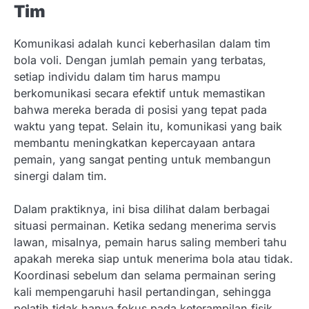
Tim
Komunikasi adalah kunci keberhasilan dalam tim
bola voli. Dengan jumlah pemain yang terbatas,
setiap individu dalam tim harus mampu
berkomunikasi secara efektif untuk memastikan
bahwa mereka berada di posisi yang tepat pada
waktu yang tepat. Selain itu, komunikasi yang baik
membantu meningkatkan kepercayaan antara
pemain, yang sangat penting untuk membangun
sinergi dalam tim.
Dalam praktiknya, ini bisa dilihat dalam berbagai
situasi permainan. Ketika sedang menerima servis
lawan, misalnya, pemain harus saling memberi tahu
apakah mereka siap untuk menerima bola atau tidak.
Koordinasi sebelum dan selama permainan sering
kali mempengaruhi hasil pertandingan, sehingga
pelatih tidak hanya fokus pada keterampilan fisik