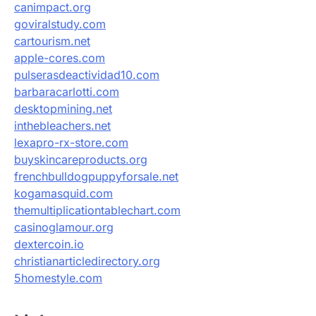
canimpact.org
goviralstudy.com
cartourism.net
apple-cores.com
pulserasdeactividad10.com
barbaracarlotti.com
desktopmining.net
inthebleachers.net
lexapro-rx-store.com
buyskincareproducts.org
frenchbulldogpuppyforsale.net
kogamasquid.com
themultiplicationtablechart.com
casinoglamour.org
dextercoin.io
christianarticledirectory.org
5homestyle.com