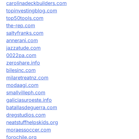
carolinadeckbuilders.com
topinvestingblog.com
top50tools.com
the-rep.com
saltyfranks.com
annerani.com
jazzatude.com
0022pa.com
zeroshare.info
bilesinc.com
milaretreatnz.com
modaagi.com
smallvilleph.com
galiciasuroeste.info
batallasdeguerra.com
dregstudios.com
neatstuffhelpskids.org
moraessoccer.com
forochile.org