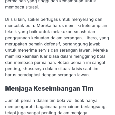
permainan yang tinggi dan kemampuan untuk
membaca situasi.
Di sisi lain, spiker bertugas untuk menyerang dan
mencetak poin. Mereka harus memiliki keterampilan
teknik yang baik untuk melakukan smash dan
penggunaan kekuatan dalam serangan. Libero, yang
merupakan pemain defensif, bertanggung jawab
untuk menerima servis dan serangan lawan. Mereka
memiliki keahlian luar biasa dalam menggiring bola
dan membaca permainan. Rotasi pemain ini sangat
penting, khususnya dalam situasi krisis saat tim
harus beradaptasi dengan serangan lawan.
Menjaga Keseimbangan Tim
Jumlah pemain dalam tim bola voli tidak hanya
mempengaruhi bagaimana permainan berlangsung,
tetapi juga sangat penting dalam menjaga