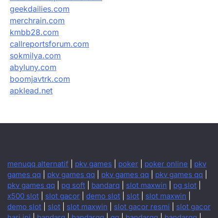
geekdailies.com
merchrain.com
kmbb28.com
callreportsforum.com
sokmilya.com
abyluny.com
boomjavtrk.com
apklead.net
menuqq alternatif
|
pkv games
|
poker
|
poker online
|
pkv
games qq
|
pkv games qq
|
pkv games qq
|
pkv games qq
|
pkv games qq
|
pg soft
|
bandarq
|
slot maxwin
|
pg slot
|
x500 slot
|
slot gacor
|
demo slot
|
slot
|
slot maxwin
|
demo slot
|
slot
|
slot maxwin
|
slot gacor resmi
|
slot gacor
hari ini
|
bandarq
|
bandarqq
|
qq
|
bandarqq
|
bandarqq
|