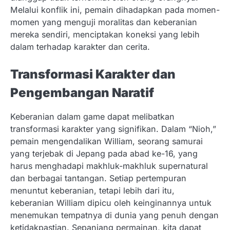
Melalui konflik ini, pemain dihadapkan pada momen-
momen yang menguji moralitas dan keberanian
mereka sendiri, menciptakan koneksi yang lebih
dalam terhadap karakter dan cerita.
Transformasi Karakter dan
Pengembangan Naratif
Keberanian dalam game dapat melibatkan
transformasi karakter yang signifikan. Dalam “Nioh,”
pemain mengendalikan William, seorang samurai
yang terjebak di Jepang pada abad ke-16, yang
harus menghadapi makhluk-makhluk supernatural
dan berbagai tantangan. Setiap pertempuran
menuntut keberanian, tetapi lebih dari itu,
keberanian William dipicu oleh keinginannya untuk
menemukan tempatnya di dunia yang penuh dengan
ketidakpastian. Sepanjang permainan, kita dapat