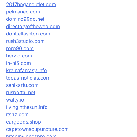
2017hoganoutlet.com
pelmanec.com
domino99qq.net
directoryoftheweb.com
donttellashton.com
rush3studio.com
roro90.com
herzio.com
in-hi5.com
krainafantasy.info
todas-noticias.com
senikartu.com
rusportal.net
watty.io
livinginthesun.info
itsriz.com
cargoods.shop
capetownacupuncture.com
bitcoinvideospro.com