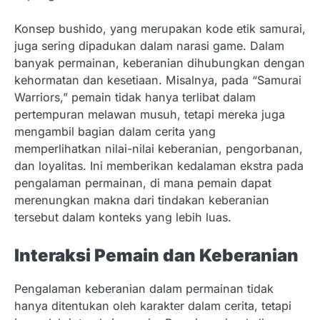
Konsep bushido, yang merupakan kode etik samurai,
juga sering dipadukan dalam narasi game. Dalam
banyak permainan, keberanian dihubungkan dengan
kehormatan dan kesetiaan. Misalnya, pada “Samurai
Warriors,” pemain tidak hanya terlibat dalam
pertempuran melawan musuh, tetapi mereka juga
mengambil bagian dalam cerita yang
memperlihatkan nilai-nilai keberanian, pengorbanan,
dan loyalitas. Ini memberikan kedalaman ekstra pada
pengalaman permainan, di mana pemain dapat
merenungkan makna dari tindakan keberanian
tersebut dalam konteks yang lebih luas.
Interaksi Pemain dan Keberanian
Pengalaman keberanian dalam permainan tidak
hanya ditentukan oleh karakter dalam cerita, tetapi