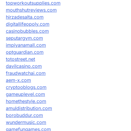
topworkoutsupplies.com
mouthshutreviews.com
hirzadesalta.com
digitallifeopoly.com
casinobubbles.com
seputargym.com
impiyanamall.com
optguardian.com
totostreet.net
davilcasino.com
fraudwatchai.com
aem-x.com
cryptooblogs.com
gameuplevel.com
homethestyle.com
amuldistribution.com
borobuddur.com
wundermusic.com
gamefungames.com