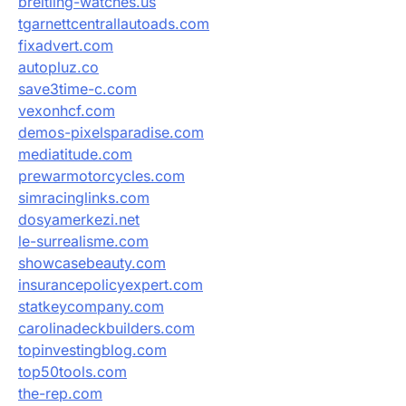
breitling-watches.us
tgarnettcentrallautoads.com
fixadvert.com
autopluz.co
save3time-c.com
vexonhcf.com
demos-pixelsparadise.com
mediatitude.com
prewarmotorcycles.com
simracinglinks.com
dosyamerkezi.net
le-surrealisme.com
showcasebeauty.com
insurancepolicyexpert.com
statkeycompany.com
carolinadeckbuilders.com
topinvestingblog.com
top50tools.com
the-rep.com