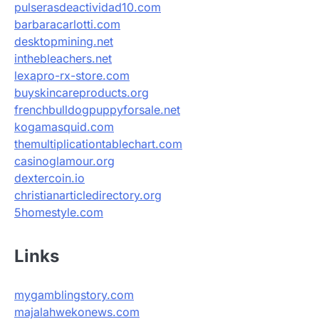
pulserasdeactividad10.com
barbaracarlotti.com
desktopmining.net
inthebleachers.net
lexapro-rx-store.com
buyskincareproducts.org
frenchbulldogpuppyforsale.net
kogamasquid.com
themultiplicationtablechart.com
casinoglamour.org
dextercoin.io
christianarticledirectory.org
5homestyle.com
Links
mygamblingstory.com
majalahwekonews.com