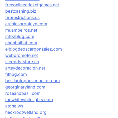
freeonlinecricketgames.net
bestcashing.biz
firerestrictions.us
archiesbrooklyn.com
muambeiros.net
infozblog.com
chonbaihat.com
elblogdeoscargonzalez.com
webpromote.net
steroids-store.co
arteydecoracion.net
fithog.com
bestlaptopbestmonitor.com
georginaryland.com
roseandbasil.com
thewhitewhitelights.com
atdhe.ws
heckrodtwetland.org