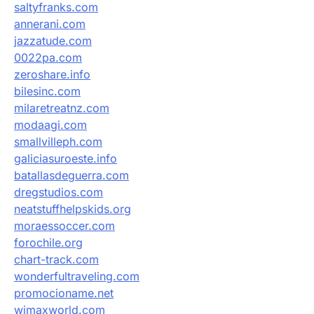
saltyfranks.com
annerani.com
jazzatude.com
0022pa.com
zeroshare.info
bilesinc.com
milaretreatnz.com
modaagi.com
smallvilleph.com
galiciasuroeste.info
batallasdeguerra.com
dregstudios.com
neatstuffhelpskids.org
moraessoccer.com
forochile.org
chart-track.com
wonderfultraveling.com
promocioname.net
wimaxworld.com