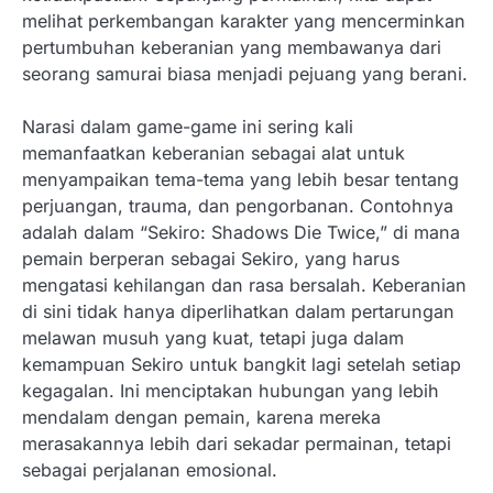
melihat perkembangan karakter yang mencerminkan
pertumbuhan keberanian yang membawanya dari
seorang samurai biasa menjadi pejuang yang berani.
Narasi dalam game-game ini sering kali
memanfaatkan keberanian sebagai alat untuk
menyampaikan tema-tema yang lebih besar tentang
perjuangan, trauma, dan pengorbanan. Contohnya
adalah dalam “Sekiro: Shadows Die Twice,” di mana
pemain berperan sebagai Sekiro, yang harus
mengatasi kehilangan dan rasa bersalah. Keberanian
di sini tidak hanya diperlihatkan dalam pertarungan
melawan musuh yang kuat, tetapi juga dalam
kemampuan Sekiro untuk bangkit lagi setelah setiap
kegagalan. Ini menciptakan hubungan yang lebih
mendalam dengan pemain, karena mereka
merasakannya lebih dari sekadar permainan, tetapi
sebagai perjalanan emosional.