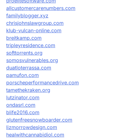
proelitesoftware.com
allcustomercarenumbers.com
familyblogger.xyz
chrisjohnslawgroup.com
klub-vulcan-online.com
breitkamp.com
tripleyresidence.com
softtorrents.org
somosvulnerables.org
duatloterrassa.com
pamufon.com
porscheperformancedrive.com
tamethekraken.org
lutzinator.com
ondasrl.com
blife2016.com
glutenfreesnowboarder.com
lizmorrowdesign.com
healwithcannabidiol.com