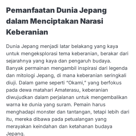
Pemanfaatan Dunia Jepang
dalam Menciptakan Narasi
Keberanian
Dunia Jepang menjadi latar belakang yang kaya
untuk mengeksplorasi tema keberanian, berakar dari
sejarahnya yang kaya dan pengaruh budaya.
Banyak permainan mengambil inspirasi dari legenda
dan mitologi Jepang, di mana keberanian seringkali
diuji. Dalam game seperti “Okami,” yang berfokus
pada dewa matahari Amaterasu, keberanian
diwujudkan dalam perjalanan untuk mengembalikan
warna ke dunia yang suram. Pemain harus
menghadapi monster dan tantangan, tetapi lebih dari
itu, mereka dibawa pada petualangan yang
merayakan keindahan dan ketahanan budaya
Jepang.