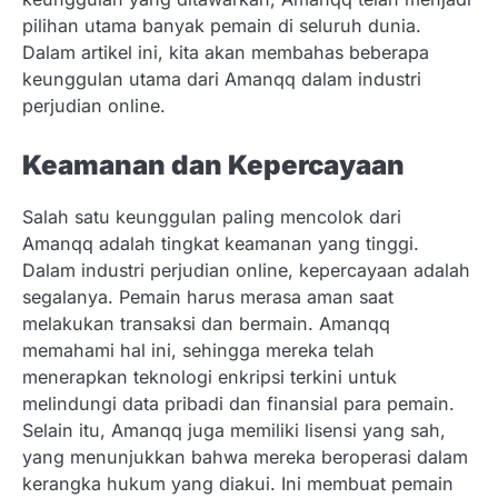
pilihan utama banyak pemain di seluruh dunia.
Dalam artikel ini, kita akan membahas beberapa
keunggulan utama dari Amanqq dalam industri
perjudian online.
Keamanan dan Kepercayaan
Salah satu keunggulan paling mencolok dari
Amanqq adalah tingkat keamanan yang tinggi.
Dalam industri perjudian online, kepercayaan adalah
segalanya. Pemain harus merasa aman saat
melakukan transaksi dan bermain. Amanqq
memahami hal ini, sehingga mereka telah
menerapkan teknologi enkripsi terkini untuk
melindungi data pribadi dan finansial para pemain.
Selain itu, Amanqq juga memiliki lisensi yang sah,
yang menunjukkan bahwa mereka beroperasi dalam
kerangka hukum yang diakui. Ini membuat pemain