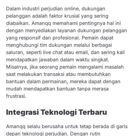
Dalam industri perjudian online, dukungan
pelanggan adalah faktor krusial yang sering
diabaikan. Amanqq memahami pentingnya hal ini
dengan menyediakan layanan dukungan pelanggan
yang responsif dan profesional. Pemain dapat
menghubungi tim dukungan melalui berbagai
saluran, seperti live chat atau email, dan sering kali
mendapatkan jawaban dalam waktu singkat.
Misalnya, jika seorang pemain mengalami masalah
saat melakukan transaksi atau membutuhkan
bantuan dalam permainan, mereka dapat dengan
mudah mendapatkan bantuan tanpa merasa
frustrasi.
Integrasi Teknologi Terbaru
Amanqq selalu berusaha untuk tetap berada di garis
depan teknologi perjudian. Dengan rutin