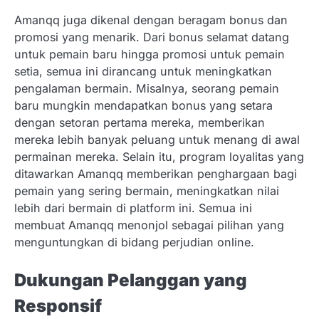
Amanqq juga dikenal dengan beragam bonus dan
promosi yang menarik. Dari bonus selamat datang
untuk pemain baru hingga promosi untuk pemain
setia, semua ini dirancang untuk meningkatkan
pengalaman bermain. Misalnya, seorang pemain
baru mungkin mendapatkan bonus yang setara
dengan setoran pertama mereka, memberikan
mereka lebih banyak peluang untuk menang di awal
permainan mereka. Selain itu, program loyalitas yang
ditawarkan Amanqq memberikan penghargaan bagi
pemain yang sering bermain, meningkatkan nilai
lebih dari bermain di platform ini. Semua ini
membuat Amanqq menonjol sebagai pilihan yang
menguntungkan di bidang perjudian online.
Dukungan Pelanggan yang
Responsif