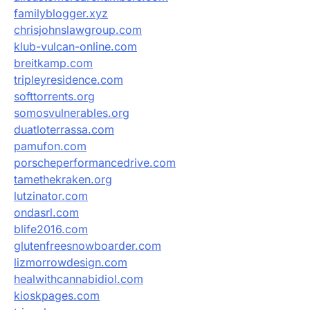
familyblogger.xyz
chrisjohnslawgroup.com
klub-vulcan-online.com
breitkamp.com
tripleyresidence.com
softtorrents.org
somosvulnerables.org
duatloterrassa.com
pamufon.com
porscheperformancedrive.com
tamethekraken.org
lutzinator.com
ondasrl.com
blife2016.com
glutenfreesnowboarder.com
lizmorrowdesign.com
healwithcannabidiol.com
kioskpages.com