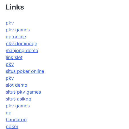
Links
pkv
pkv games
qq online
pkv dominoqq
mahjong demo
link slot
pkv
situs poker online
pkv
slot demo
situs pkv games
situs asikqq
pkv games
qq
bandarqq
poker