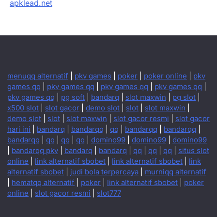
apklead.net
menuqq alternatif
|
pkv games
|
poker
|
poker online
|
pkv
games qq
|
pkv games qq
|
pkv games qq
|
pkv games qq
|
pkv games qq
|
pg soft
|
bandarq
|
slot maxwin
|
pg slot
|
x500 slot
|
slot gacor
|
demo slot
|
slot
|
slot maxwin
|
demo slot
|
slot
|
slot maxwin
|
slot gacor resmi
|
slot gacor
hari ini
|
bandarq
|
bandarqq
|
qq
|
bandarqq
|
bandarqq
|
bandarqq
|
qq
|
qq
|
qq
|
domino99
|
domino99
|
domino99
|
bandarqq pkv
|
bandarq
|
bandarq
|
qq
|
qq
|
qq
|
situs slot
online
|
link alternatif sbobet
|
link alternatif sbobet
|
link
alternatif sbobet
|
judi bola terpercaya
|
murniqq alternatif
|
hematqq alternatif
|
poker
|
link alternatif sbobet
|
poker
online
|
slot gacor resmi
|
slot777