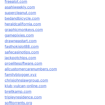
freealot.com
asahiweekly.com
supercleanut.com
bedandbicycle.com
heraldcalifornia.com
graphicmonkeys.com
gamepixies.com
drawneastart.com
fasthokislot88.com
safecasinotips.com
jackpotchips.com
proelitesoftware.com
allcustomercarenumbers.com
familyblogger.xyz
chrisjohnslawgroup.com
klub-vulcan-online.com
breitkamp.com
tripleyresidence.com
softtorrents.org