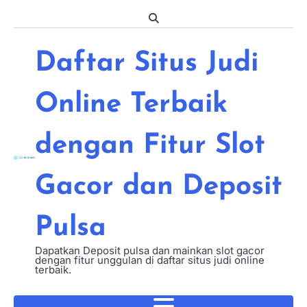
Skip
to
content
Daftar Situs Judi
Online Terbaik
dengan Fitur Slot
Gacor dan Deposit
Pulsa
Dapatkan Deposit pulsa dan mainkan slot gacor
dengan fitur unggulan di daftar situs judi online
terbaik.