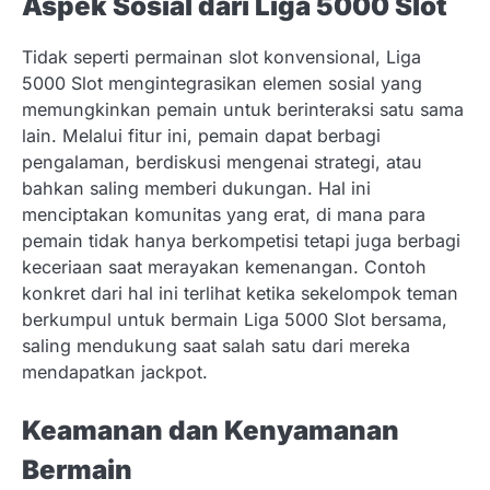
Aspek Sosial dari Liga 5000 Slot
Tidak seperti permainan slot konvensional, Liga
5000 Slot mengintegrasikan elemen sosial yang
memungkinkan pemain untuk berinteraksi satu sama
lain. Melalui fitur ini, pemain dapat berbagi
pengalaman, berdiskusi mengenai strategi, atau
bahkan saling memberi dukungan. Hal ini
menciptakan komunitas yang erat, di mana para
pemain tidak hanya berkompetisi tetapi juga berbagi
keceriaan saat merayakan kemenangan. Contoh
konkret dari hal ini terlihat ketika sekelompok teman
berkumpul untuk bermain Liga 5000 Slot bersama,
saling mendukung saat salah satu dari mereka
mendapatkan jackpot.
Keamanan dan Kenyamanan
Bermain