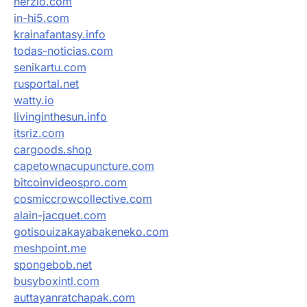
herzio.com
in-hi5.com
krainafantasy.info
todas-noticias.com
senikartu.com
rusportal.net
watty.io
livinginthesun.info
itsriz.com
cargoods.shop
capetownacupuncture.com
bitcoinvideospro.com
cosmiccrowcollective.com
alain-jacquet.com
gotisouizakayabakeneko.com
meshpoint.me
spongebob.net
busyboxintl.com
auttayanratchapak.com