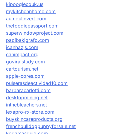
kipooglecouk.us
mykitchennhome.com
aumoulinvert.com
thefoodiepassport.com
superwindowproject.com
papibakigrafo.com
icanhazjs.com
canimpact.org
goviralstudy.com
cartourism.net
apple-cores.com
pulserasdeactividad10.com
barbaracarlotti.com
desktopmining.net
inthebleachers.net
lexapro-rx-store.com
buyskincareproducts.org
frenchbulldogpuppyforsale.net
kogamasquid.com