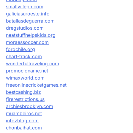
smallvilleph.com
galiciasuroeste.info
batallasdeguerra.com
dregstudios.com
neatstuffhelpskids.org
moraessoccer.com
forochile.org
chart-track.com
wonderfultraveling.com
promocioname.net
wimaxworld.com
freeonlinecricketgames.net
bestcashing.biz
firerestrictions.us
archiesbrooklyn.com
muambeiros.net
infozblog.com
chonbaihat.com