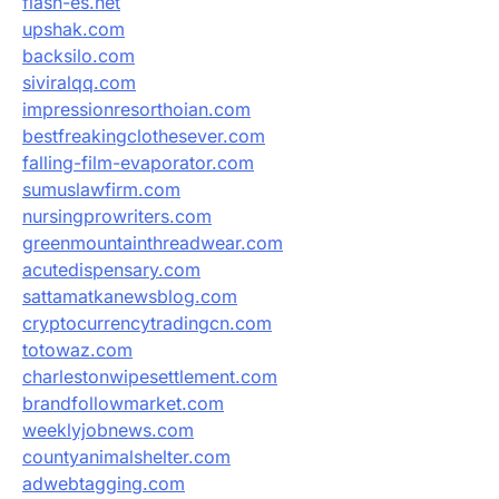
flash-es.net
upshak.com
backsilo.com
siviralqq.com
impressionresorthoian.com
bestfreakingclothesever.com
falling-film-evaporator.com
sumuslawfirm.com
nursingprowriters.com
greenmountainthreadwear.com
acutedispensary.com
sattamatkanewsblog.com
cryptocurrencytradingcn.com
totowaz.com
charlestonwipesettlement.com
brandfollowmarket.com
weeklyjobnews.com
countyanimalshelter.com
adwebtagging.com