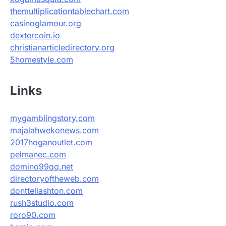
themultiplicationtablechart.com
casinoglamour.org
dextercoin.io
christianarticledirectory.org
5homestyle.com
Links
mygamblingstory.com
majalahwekonews.com
2017hoganoutlet.com
pelmanec.com
domino99qq.net
directoryoftheweb.com
donttellashton.com
rush3studio.com
roro90.com