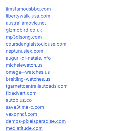
jimsfamousbbq.com
libertywalk-usa.com
australiamovie.net
gizmobird.co.uk
mp3djsong.com
coursdanglaistoulouse.com
neptunuslex.com
auguri-di-natale.info
michelewatch.us
omega--watches.us
breitling-watches.us
tgarnettcentrallautoads.com
fixadvert.com
autopluz.co
save3time-c.com
vexonhcf.com
demos-pixelsparadise.com
mediatitude.com