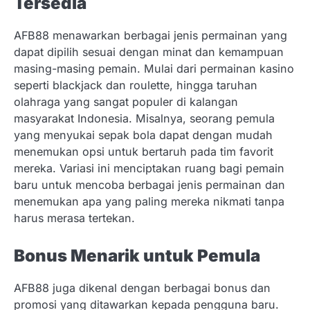
Tersedia
AFB88 menawarkan berbagai jenis permainan yang
dapat dipilih sesuai dengan minat dan kemampuan
masing-masing pemain. Mulai dari permainan kasino
seperti blackjack dan roulette, hingga taruhan
olahraga yang sangat populer di kalangan
masyarakat Indonesia. Misalnya, seorang pemula
yang menyukai sepak bola dapat dengan mudah
menemukan opsi untuk bertaruh pada tim favorit
mereka. Variasi ini menciptakan ruang bagi pemain
baru untuk mencoba berbagai jenis permainan dan
menemukan apa yang paling mereka nikmati tanpa
harus merasa tertekan.
Bonus Menarik untuk Pemula
AFB88 juga dikenal dengan berbagai bonus dan
promosi yang ditawarkan kepada pengguna baru.