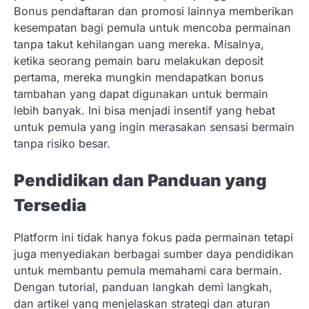
Bonus pendaftaran dan promosi lainnya memberikan
kesempatan bagi pemula untuk mencoba permainan
tanpa takut kehilangan uang mereka. Misalnya,
ketika seorang pemain baru melakukan deposit
pertama, mereka mungkin mendapatkan bonus
tambahan yang dapat digunakan untuk bermain
lebih banyak. Ini bisa menjadi insentif yang hebat
untuk pemula yang ingin merasakan sensasi bermain
tanpa risiko besar.
Pendidikan dan Panduan yang
Tersedia
Platform ini tidak hanya fokus pada permainan tetapi
juga menyediakan berbagai sumber daya pendidikan
untuk membantu pemula memahami cara bermain.
Dengan tutorial, panduan langkah demi langkah,
dan artikel yang menjelaskan strategi dan aturan