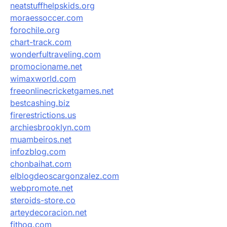
neatstuffhelpskids.org
moraessoccer.com
forochile.org
chart-track.com
wonderfultraveling.com
promocioname.net
wimaxworld.com
freeonlinecricketgames.net
bestcashing.biz
firerestrictions.us
archiesbrooklyn.com
muambeiros.net
infozblog.com
chonbaihat.com
elblogdeoscargonzalez.com
webpromote.net
steroids-store.co
arteydecoracion.net
fithog.com