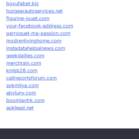
boxufabet.biz
topgearautoservices.net
figurine-jouet.com
your-facebook-address.com
perroquet-ma-passion.com
modrenlivinghome.com
instadatahelpainews.com
geekdailies.com
merchrain.com
kmbb28.com
callreportsforum.com
sokmilya.com
abyluny.com
boomjavtrk.com
apklead.net