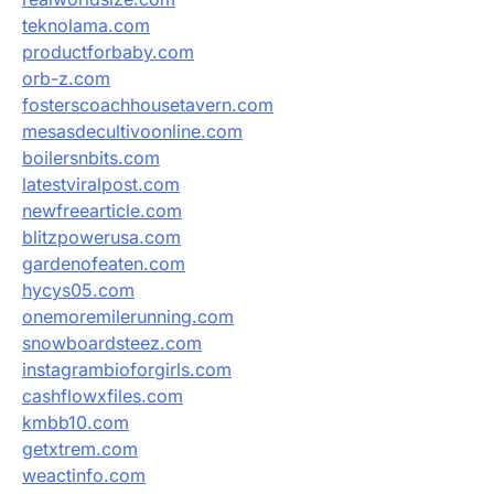
teknolama.com
productforbaby.com
orb-z.com
fosterscoachhousetavern.com
mesasdecultivoonline.com
boilersnbits.com
latestviralpost.com
newfreearticle.com
blitzpowerusa.com
gardenofeaten.com
hycys05.com
onemoremilerunning.com
snowboardsteez.com
instagrambioforgirls.com
cashflowxfiles.com
kmbb10.com
getxtrem.com
weactinfo.com