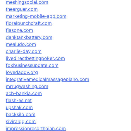
meshingsocial.com
thearguer.com
marketing-mobile-app.com
floralpunchcraft.com
fiasone.com
danktankbattery.com
mealudo.com
charlie-day.com
livedirectbettingpoker.com
foxbusinessupdate.com
lovedaddy.org
integrativemedicalmassageplano.com
mrrugwashing.com
acb-bankia.com
flash-es.net
upshak.com
backsilo.com
siviralqq.com
impressionresorthoian.com