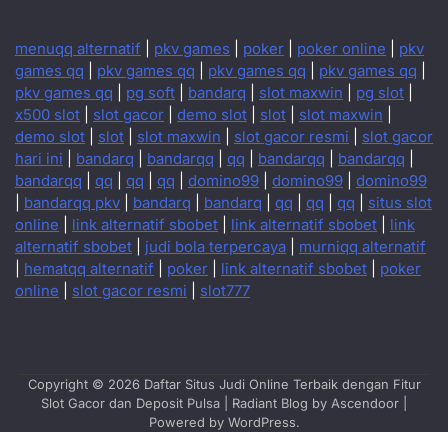
menuqq alternatif
|
pkv games
|
poker
|
poker online
|
pkv
games qq
|
pkv games qq
|
pkv games qq
|
pkv games qq
|
pkv games qq
|
pg soft
|
bandarq
|
slot maxwin
|
pg slot
|
x500 slot
|
slot gacor
|
demo slot
|
slot
|
slot maxwin
|
demo slot
|
slot
|
slot maxwin
|
slot gacor resmi
|
slot gacor
hari ini
|
bandarq
|
bandarqq
|
qq
|
bandarqq
|
bandarqq
|
bandarqq
|
qq
|
qq
|
qq
|
domino99
|
domino99
|
domino99
|
bandarqq pkv
|
bandarq
|
bandarq
|
qq
|
qq
|
qq
|
situs slot
online
|
link alternatif sbobet
|
link alternatif sbobet
|
link
alternatif sbobet
|
judi bola terpercaya
|
murniqq alternatif
|
hematqq alternatif
|
poker
|
link alternatif sbobet
|
poker
online
|
slot gacor resmi
|
slot777
Copyright © 2026
Daftar Situs Judi Online Terbaik dengan Fitur
Slot Gacor dan Deposit Pulsa
| Radiant Blog by
Ascendoor
|
Powered by
WordPress
.