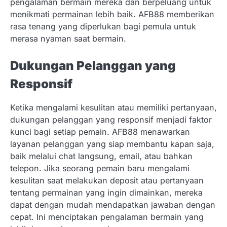
pengalaman bermain mereka dan berpeluang untuk
menikmati permainan lebih baik. AFB88 memberikan
rasa tenang yang diperlukan bagi pemula untuk
merasa nyaman saat bermain.
Dukungan Pelanggan yang
Responsif
Ketika mengalami kesulitan atau memiliki pertanyaan,
dukungan pelanggan yang responsif menjadi faktor
kunci bagi setiap pemain. AFB88 menawarkan
layanan pelanggan yang siap membantu kapan saja,
baik melalui chat langsung, email, atau bahkan
telepon. Jika seorang pemain baru mengalami
kesulitan saat melakukan deposit atau pertanyaan
tentang permainan yang ingin dimainkan, mereka
dapat dengan mudah mendapatkan jawaban dengan
cepat. Ini menciptakan pengalaman bermain yang