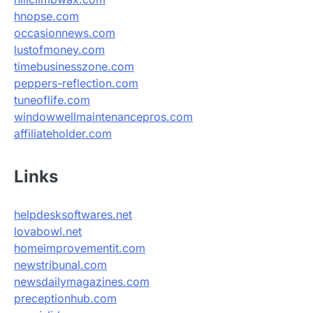
hnopse.com
occasionnews.com
lustofmoney.com
timebusinesszone.com
peppers-reflection.com
tuneoflife.com
windowwellmaintenancepros.com
affiliateholder.com
Links
helpdesksoftwares.net
lovabowl.net
homeimprovementit.com
newstribunal.com
newsdailymagazines.com
preceptionhub.com