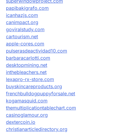
superwindowproject.com
papibakigrafo.com
icanhazjs.com
canimpact.org
goviralstudy.com
cartourism.net
apple-cores.com
pulserasdeactividad10.com
barbaracarlotti.com
desktopmining.net
inthebleachers.net
lexapro-rx-store.com
buyskincareproducts.org
frenchbulldogpuppyforsale.net
kogamasquid.com
themultiplicationtablechart.com
casinoglamour.org
dextercoin.io
christianarticledirectory.org