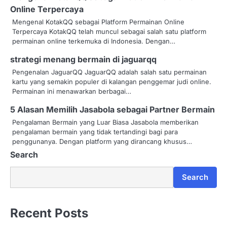
n
Online Terpercaya
Mengenal KotakQQ sebagai Platform Permainan Online
a
Terpercaya KotakQQ telah muncul sebagai salah satu platform
permainan online terkemuka di Indonesia. Dengan…
v
strategi menang bermain di jaguarqq
i
Pengenalan JaguarQQ JaguarQQ adalah salah satu permainan
g
kartu yang semakin populer di kalangan penggemar judi online.
Permainan ini menawarkan berbagai…
a
5 Alasan Memilih Jasabola sebagai Partner Bermain
t
Pengalaman Bermain yang Luar Biasa Jasabola memberikan
pengalaman bermain yang tidak tertandingi bagi para
i
penggunanya. Dengan platform yang dirancang khusus…
o
Search
n
Search
Recent Posts