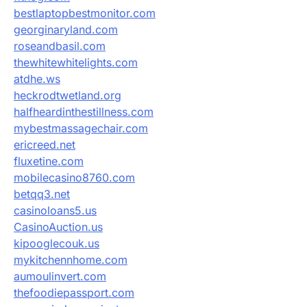
bestlaptopbestmonitor.com
georginaryland.com
roseandbasil.com
thewhitewhitelights.com
atdhe.ws
heckrodtwetland.org
halfheardinthestillness.com
mybestmassagechair.com
ericreed.net
fluxetine.com
mobilecasino8760.com
betqq3.net
casinoloans5.us
CasinoAuction.us
kipooglecouk.us
mykitchennhome.com
aumoulinvert.com
thefoodiepassport.com