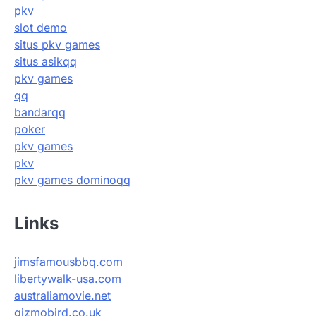
pkv
slot demo
situs pkv games
situs asikqq
pkv games
qq
bandarqq
poker
pkv games
pkv
pkv games dominoqq
Links
jimsfamousbbq.com
libertywalk-usa.com
australiamovie.net
gizmobird.co.uk