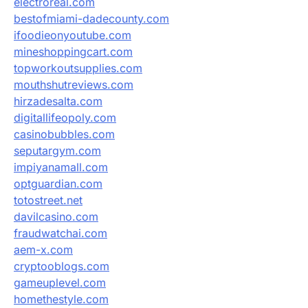
electroreal.com
bestofmiami-dadecounty.com
ifoodieonyoutube.com
mineshoppingcart.com
topworkoutsupplies.com
mouthshutreviews.com
hirzadesalta.com
digitallifeopoly.com
casinobubbles.com
seputargym.com
impiyanamall.com
optguardian.com
totostreet.net
davilcasino.com
fraudwatchai.com
aem-x.com
cryptooblogs.com
gameuplevel.com
homethestyle.com