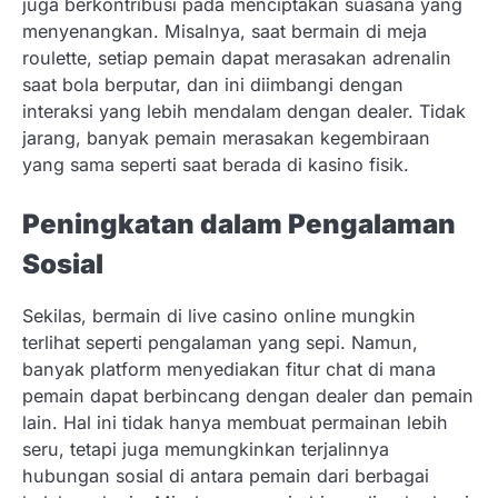
juga berkontribusi pada menciptakan suasana yang
menyenangkan. Misalnya, saat bermain di meja
roulette, setiap pemain dapat merasakan adrenalin
saat bola berputar, dan ini diimbangi dengan
interaksi yang lebih mendalam dengan dealer. Tidak
jarang, banyak pemain merasakan kegembiraan
yang sama seperti saat berada di kasino fisik.
Peningkatan dalam Pengalaman
Sosial
Sekilas, bermain di live casino online mungkin
terlihat seperti pengalaman yang sepi. Namun,
banyak platform menyediakan fitur chat di mana
pemain dapat berbincang dengan dealer dan pemain
lain. Hal ini tidak hanya membuat permainan lebih
seru, tetapi juga memungkinkan terjalinnya
hubungan sosial di antara pemain dari berbagai