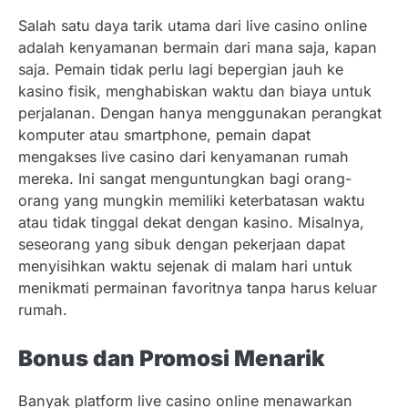
Salah satu daya tarik utama dari live casino online
adalah kenyamanan bermain dari mana saja, kapan
saja. Pemain tidak perlu lagi bepergian jauh ke
kasino fisik, menghabiskan waktu dan biaya untuk
perjalanan. Dengan hanya menggunakan perangkat
komputer atau smartphone, pemain dapat
mengakses live casino dari kenyamanan rumah
mereka. Ini sangat menguntungkan bagi orang-
orang yang mungkin memiliki keterbatasan waktu
atau tidak tinggal dekat dengan kasino. Misalnya,
seseorang yang sibuk dengan pekerjaan dapat
menyisihkan waktu sejenak di malam hari untuk
menikmati permainan favoritnya tanpa harus keluar
rumah.
Bonus dan Promosi Menarik
Banyak platform live casino online menawarkan