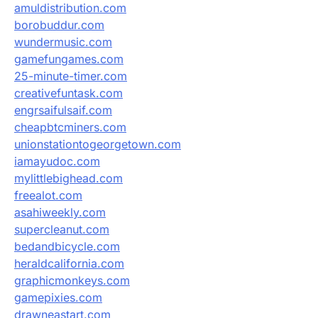
amuldistribution.com
borobuddur.com
wundermusic.com
gamefungames.com
25-minute-timer.com
creativefuntask.com
engrsaifulsaif.com
cheapbtcminers.com
unionstationtogeorgetown.com
iamayudoc.com
mylittlebighead.com
freealot.com
asahiweekly.com
supercleanut.com
bedandbicycle.com
heraldcalifornia.com
graphicmonkeys.com
gamepixies.com
drawneastart.com