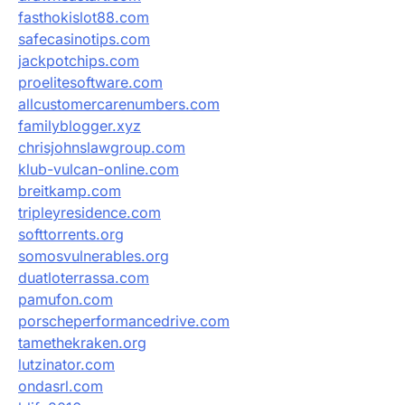
fasthokislot88.com
safecasinotips.com
jackpotchips.com
proelitesoftware.com
allcustomercarenumbers.com
familyblogger.xyz
chrisjohnslawgroup.com
klub-vulcan-online.com
breitkamp.com
tripleyresidence.com
softtorrents.org
somosvulnerables.org
duatloterrassa.com
pamufon.com
porscheperformancedrive.com
tamethekraken.org
lutzinator.com
ondasrl.com