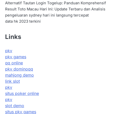
Alternatif Tautan Login Togelup: Panduan Komprehensif
Result Toto Macau Hari Ini: Update Terbaru dan Analisis
pengeluaran sydney hari ini langsung tercepat
data hk 2023 terkini
Links
pkv
pkv games
qq online
pkv dominoqq
mahjong demo
link slot
pkv
situs poker online
pkv
slot demo
situs pkv games