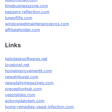
timebusinesszone.com
peppers-reflection.com
tuneoflife.com
windowwellmaintenancepros.com
affiliateholder.com
Links
helpdesksoftwares.net
lovabowl.net
homeimprovementit.com
newstribunal.com
newsdailymagazines.com
preceptionhub.com
yeezislides.com
aobongdatotem.com
home-remedies-yeast-infection.com