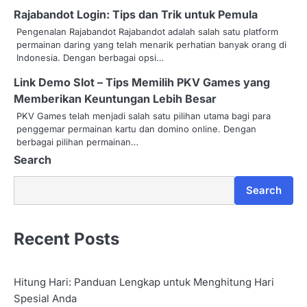
Rajabandot Login: Tips dan Trik untuk Pemula
i
Pengenalan Rajabandot Rajabandot adalah salah satu platform
g
permainan daring yang telah menarik perhatian banyak orang di
Indonesia. Dengan berbagai opsi…
a
Link Demo Slot – Tips Memilih PKV Games yang
t
Memberikan Keuntungan Lebih Besar
PKV Games telah menjadi salah satu pilihan utama bagi para
i
penggemar permainan kartu dan domino online. Dengan
o
berbagai pilihan permainan…
Search
n
Search
Recent Posts
Hitung Hari: Panduan Lengkap untuk Menghitung Hari
Spesial Anda