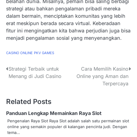
belahan dunia. Misalnya, pemain bisa saling berbagi
strategi atau bahkan pengalaman pribadi mereka
dalam bermain, menciptakan komunitas yang lebih
erat meskipun berada secara virtual. Keberadaan
fitur ini mengingatkan kita bahwa perjudian juga bisa
menjadi pengalaman sosial yang menyenangkan.
CASINO ONLINE
PKV GAMES
P
Strategi Terbaik untuk
Cara Memilih Kasino
Menang di Judi Casino
Online yang Aman dan
o
Terpercaya
s
Related Posts
t
n
Panduan Lengkap Memainkan Raya Slot
Pengenalan Raya Slot Raya Slot adalah salah satu permainan slot
a
online yang semakin populer di kalangan pencinta judi. Dengan
tema…
v