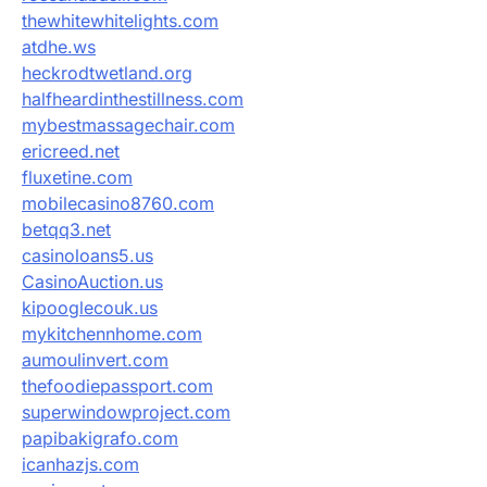
thewhitewhitelights.com
atdhe.ws
heckrodtwetland.org
halfheardinthestillness.com
mybestmassagechair.com
ericreed.net
fluxetine.com
mobilecasino8760.com
betqq3.net
casinoloans5.us
CasinoAuction.us
kipooglecouk.us
mykitchennhome.com
aumoulinvert.com
thefoodiepassport.com
superwindowproject.com
papibakigrafo.com
icanhazjs.com