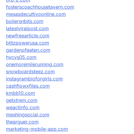
fosterscoachhousetavern.com
mesasdecultivoonline.com
boilersnbits.com
latestviralpost.com
newfreearticle.com
blitzpowerusa.com
gardenofeaten.com
hycys05.com
onemoremilerunning.com
snowboardsteez.com
instagrambioforgirls.com
cashflowxfiles.com
kmbb10.com
getxtrem.com
weactinfo.com
meshingsocial.com
thearguer.com
marketing-mobile-app.com