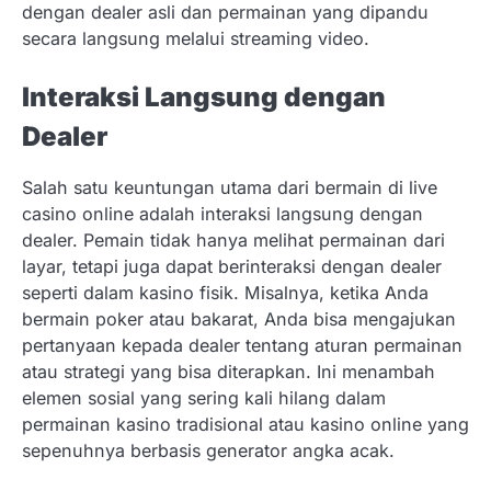
dengan dealer asli dan permainan yang dipandu
secara langsung melalui streaming video.
Interaksi Langsung dengan
Dealer
Salah satu keuntungan utama dari bermain di live
casino online adalah interaksi langsung dengan
dealer. Pemain tidak hanya melihat permainan dari
layar, tetapi juga dapat berinteraksi dengan dealer
seperti dalam kasino fisik. Misalnya, ketika Anda
bermain poker atau bakarat, Anda bisa mengajukan
pertanyaan kepada dealer tentang aturan permainan
atau strategi yang bisa diterapkan. Ini menambah
elemen sosial yang sering kali hilang dalam
permainan kasino tradisional atau kasino online yang
sepenuhnya berbasis generator angka acak.