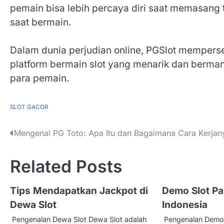
pemain bisa lebih percaya diri saat memasang
saat bermain.
Dalam dunia perjudian online, PGSlot mempe
platform bermain slot yang menarik dan berman
para pemain.
SLOT GACOR
P
Mengenal PG Toto: Apa Itu dan Bagaimana Cara Kerjan
o
Related Posts
s
t
Tips Mendapatkan Jackpot di
Demo Slot Pal
Dewa Slot
Indonesia
n
Pengenalan Dewa Slot Dewa Slot adalah
Pengenalan Demo