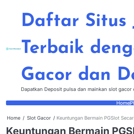
Skip
to
Daftar Situs 
content
Terbaik deng
Gacor dan De
Dapatkan Deposit pulsa dan mainkan slot gacor de
Home
P
Home
Slot Gacor
Keuntungan Bermain PGSlot Secar
Keuntungan Bermain PGSl