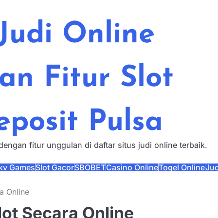
Judi Online
an Fitur Slot
posit Pulsa
ngan fitur unggulan di daftar situs judi online terbaik.
kv Games
Slot Gacor
SBOBET
Casino Online
Togel Online
Jud
a Online
ot Secara Online