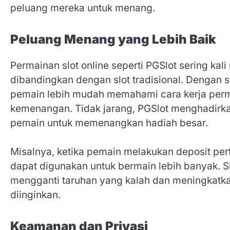
peluang mereka untuk menang.
Peluang Menang yang Lebih Baik
Permainan slot online seperti PGSlot sering k
dibandingkan dengan slot tradisional. Dengan 
pemain lebih mudah memahami cara kerja perm
kemenangan. Tidak jarang, PGSlot menghadirk
pemain untuk memenangkan hadiah besar.
Misalnya, ketika pemain melakukan deposit pe
dapat digunakan untuk bermain lebih banyak. S
mengganti taruhan yang kalah dan meningkat
diinginkan.
Keamanan dan Privasi