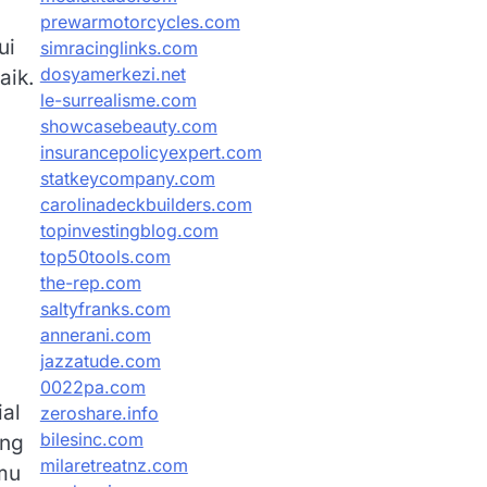
prewarmotorcycles.com
ui
simracinglinks.com
dosyamerkezi.net
aik.
le-surrealisme.com
showcasebeauty.com
insurancepolicyexpert.com
statkeycompany.com
carolinadeckbuilders.com
topinvestingblog.com
top50tools.com
the-rep.com
saltyfranks.com
annerani.com
jazzatude.com
0022pa.com
al
zeroshare.info
bilesinc.com
ang
milaretreatnz.com
emu