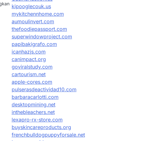
ngkan
kipooglecouk.us
mykitchennhome.com
aumoulinvert.com
thefoodiepassport.com
superwindowproject.com
papibakigrafo.com
icanhazjs.com
canimpact.org
goviralstudy.com
cartourism.net
apple-cores.com
pulserasdeactividad10.com
barbaracarlotti.com
desktopmining.net
inthebleachers.net
lexapro-rx-store.com
buyskincareproducts.org
frenchbulldogpuppyforsale.net