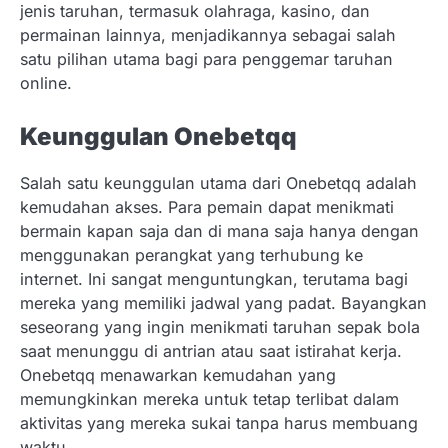
jenis taruhan, termasuk olahraga, kasino, dan
permainan lainnya, menjadikannya sebagai salah
satu pilihan utama bagi para penggemar taruhan
online.
Keunggulan Onebetqq
Salah satu keunggulan utama dari Onebetqq adalah
kemudahan akses. Para pemain dapat menikmati
bermain kapan saja dan di mana saja hanya dengan
menggunakan perangkat yang terhubung ke
internet. Ini sangat menguntungkan, terutama bagi
mereka yang memiliki jadwal yang padat. Bayangkan
seseorang yang ingin menikmati taruhan sepak bola
saat menunggu di antrian atau saat istirahat kerja.
Onebetqq menawarkan kemudahan yang
memungkinkan mereka untuk tetap terlibat dalam
aktivitas yang mereka sukai tanpa harus membuang
waktu.