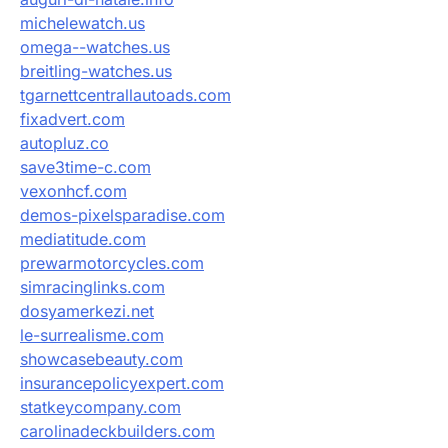
michelewatch.us
omega--watches.us
breitling-watches.us
tgarnettcentrallautoads.com
fixadvert.com
autopluz.co
save3time-c.com
vexonhcf.com
demos-pixelsparadise.com
mediatitude.com
prewarmotorcycles.com
simracinglinks.com
dosyamerkezi.net
le-surrealisme.com
showcasebeauty.com
insurancepolicyexpert.com
statkeycompany.com
carolinadeckbuilders.com