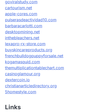
goviralstudy.com
cartourism.net
apple-cores.com
pulserasdeactividad10.com
barbaracarlotti.com
desktopmining.net
inthebleachers.net
lexapro-rx-store.com
buyskincareproducts.org
frenchbulldogpuppyforsale.net
kogamasquid.com
themultiplicationtablechart.com
casinoglamour.org
dextercoin.io
christianarticledirectory.org
5homestyle.com
Links