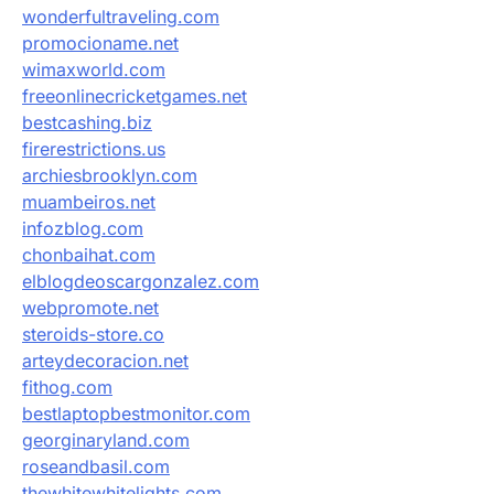
wonderfultraveling.com
promocioname.net
wimaxworld.com
freeonlinecricketgames.net
bestcashing.biz
firerestrictions.us
archiesbrooklyn.com
muambeiros.net
infozblog.com
chonbaihat.com
elblogdeoscargonzalez.com
webpromote.net
steroids-store.co
arteydecoracion.net
fithog.com
bestlaptopbestmonitor.com
georginaryland.com
roseandbasil.com
thewhitewhitelights.com