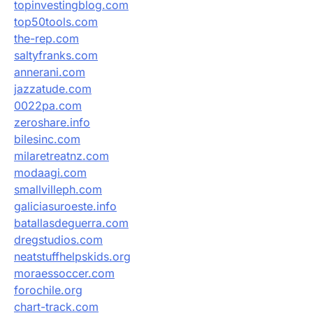
topinvestingblog.com
top50tools.com
the-rep.com
saltyfranks.com
annerani.com
jazzatude.com
0022pa.com
zeroshare.info
bilesinc.com
milaretreatnz.com
modaagi.com
smallvilleph.com
galiciasuroeste.info
batallasdeguerra.com
dregstudios.com
neatstuffhelpskids.org
moraessoccer.com
forochile.org
chart-track.com