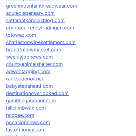
greenmountainthreadwear.com
acutedispensary.com
sattamatkanewsblog.com
cryptocurrencytradingcn.com
totowaz.com
charlestonwipesettlement.com
brandfollowmarket.com
weeklyjobnews.com
countyanimalshelter.com
adwebtagging.com
ranksuperior.net
babystepahead.com
destinationoverlooked.com
gamblingamount.com
hillclimbwax.com
hnopse.com
occasionnews.com
lustofmoney.com