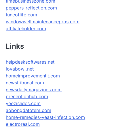
timebusinesszone.com
peppers-reflection.com
tuneoflife.com
windowwellmaintenancepros.com
affiliateholder.com
Links
helpdesksoftwares.net
lovabowl.net
homeimprovementit.com
newstribunal.com
newsdailymagazines.com
preceptionhub.com
yeezislides.com
aobongdatotem.com
home-remedies-yeast-infection.com
electroreal.com