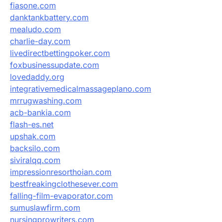
fiasone.com
danktankbattery.com
mealudo.com
charlie-day.com
livedirectbettingpoker.com
foxbusinessupdate.com
lovedaddy.org
integrativemedicalmassageplano.com
mrrugwashing.com
acb-bankia.com
flash-es.net
upshak.com
backsilo.com
siviralqq.com
impressionresorthoian.com
bestfreakingclothesever.com
falling-film-evaporator.com
sumuslawfirm.com
nursingprowriters.com