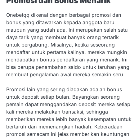
Promosi dan Bonus Menarik
Onebetqq dikenal dengan berbagai promosi dan
bonus yang ditawarkan kepada anggota baru
maupun yang sudah ada. Ini merupakan salah satu
daya tarik yang membuat banyak orang tertarik
untuk bergabung. Misalnya, ketika seseorang
mendaftar untuk pertama kalinya, mereka mungkin
mendapatkan bonus pendaftaran yang menarik. Ini
bisa berupa penambahan saldo untuk taruhan yang
membuat pengalaman awal mereka semakin seru.
Promosi lain yang sering diadakan adalah bonus
untuk deposit setiap bulan. Bayangkan seorang
pemain dapat menggandakan deposit mereka setiap
kali mereka melakukan transaksi, sehingga
memberikan mereka lebih banyak kesempatan untuk
bertaruh dan memenangkan hadiah. Keberadaan
promosi semacam ini jelas memberikan keuntungan