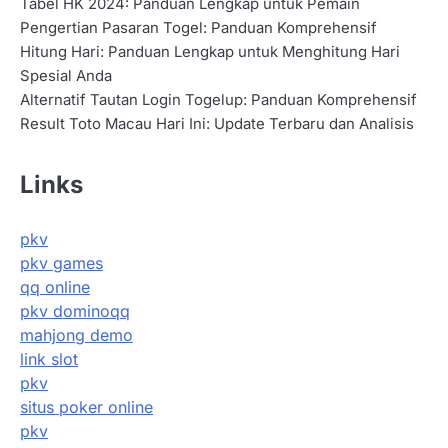
Tabel HK 2024: Panduan Lengkap untuk Pemain
Pengertian Pasaran Togel: Panduan Komprehensif
Hitung Hari: Panduan Lengkap untuk Menghitung Hari
Spesial Anda
Alternatif Tautan Login Togelup: Panduan Komprehensif
Result Toto Macau Hari Ini: Update Terbaru dan Analisis
Links
pkv
pkv games
qq online
pkv dominoqq
mahjong demo
link slot
pkv
situs poker online
pkv