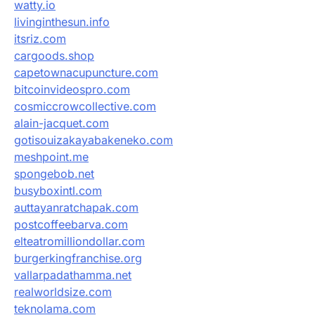
watty.io
livinginthesun.info
itsriz.com
cargoods.shop
capetownacupuncture.com
bitcoinvideospro.com
cosmiccrowcollective.com
alain-jacquet.com
gotisouizakayabakeneko.com
meshpoint.me
spongebob.net
busyboxintl.com
auttayanratchapak.com
postcoffeebarva.com
elteatromilliondollar.com
burgerkingfranchise.org
vallarpadathamma.net
realworldsize.com
teknolama.com