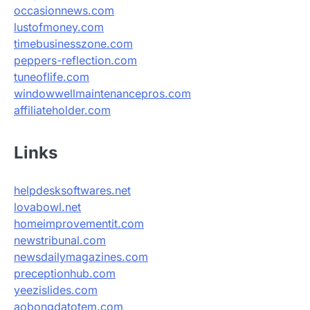
occasionnews.com
lustofmoney.com
timebusinesszone.com
peppers-reflection.com
tuneoflife.com
windowwellmaintenancepros.com
affiliateholder.com
Links
helpdesksoftwares.net
lovabowl.net
homeimprovementit.com
newstribunal.com
newsdailymagazines.com
preceptionhub.com
yeezislides.com
aobongdatotem.com