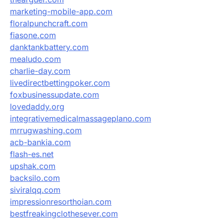
marketing-mobile-app.com
floralpunchcraft.com
fiasone.com
danktankbattery.com
mealudo.com
charlie-day.com
livedirectbettingpoker.com
foxbusinessupdate.com
lovedaddy.org
integrativemedicalmassageplano.com
mrrugwashing.com
acb-bankia.com
flash-es.net
upshak.com
backsilo.com
siviralqq.com
impressionresorthoian.com
bestfreakingclothesever.com