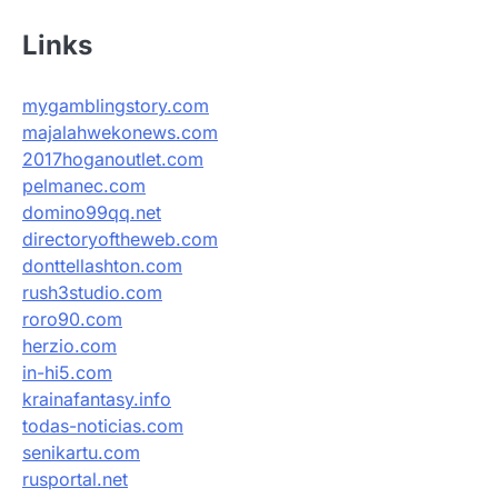
Links
mygamblingstory.com
majalahwekonews.com
2017hoganoutlet.com
pelmanec.com
domino99qq.net
directoryoftheweb.com
donttellashton.com
rush3studio.com
roro90.com
herzio.com
in-hi5.com
krainafantasy.info
todas-noticias.com
senikartu.com
rusportal.net