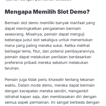
Mengapa Memilih Slot Demo?
Bermain slot demo memiliki banyak manfaat yang
dapat meningkatkan pengalaman bermain
seseorang. Misalnya, pemain dapat menguji
beberapa judul slot sekaligus untuk menentukan
mana yang paling mereka sukai. Ketika melihat
berbagai tema, fitur, dan potensi pembayarannya,
pemain dapat melakukan penilaian berdasarkan
preferensi pribadi mereka sebelum melakukan
taruhan.
Pemain juga tidak perlu khawatir tentang tekanan
waktu. Dalam mode demo, mereka dapat bermain
dengan kecepatan mereka sendiri, mengambil
istirahat kapan saja, dan membiasakan diri dengan
semua aspek permainan. Ini sangat berbeda dengan