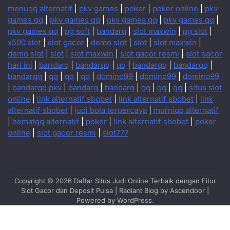
menuqq alternatif
|
pkv games
|
poker
|
poker online
|
pkv
games qq
|
pkv games qq
|
pkv games qq
|
pkv games qq
|
pkv games qq
|
pg soft
|
bandarq
|
slot maxwin
|
pg slot
|
x500 slot
|
slot gacor
|
demo slot
|
slot
|
slot maxwin
|
demo slot
|
slot
|
slot maxwin
|
slot gacor resmi
|
slot gacor
hari ini
|
bandarq
|
bandarqq
|
qq
|
bandarqq
|
bandarqq
|
bandarqq
|
qq
|
qq
|
qq
|
domino99
|
domino99
|
domino99
|
bandarqq pkv
|
bandarq
|
bandarq
|
qq
|
qq
|
qq
|
situs slot
online
|
link alternatif sbobet
|
link alternatif sbobet
|
link
alternatif sbobet
|
judi bola terpercaya
|
murniqq alternatif
|
hematqq alternatif
|
poker
|
link alternatif sbobet
|
poker
online
|
slot gacor resmi
|
slot777
Copyright © 2026
Daftar Situs Judi Online Terbaik dengan Fitur
Slot Gacor dan Deposit Pulsa
| Radiant Blog by
Ascendoor
|
Powered by
WordPress
.