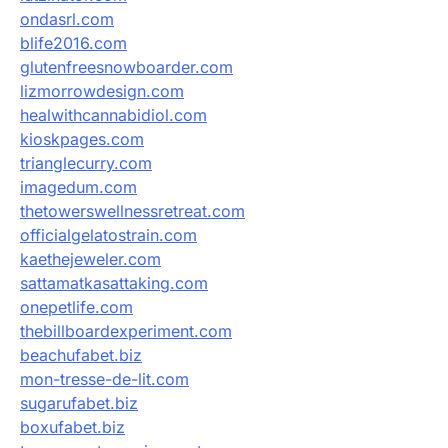
ondasrl.com
blife2016.com
glutenfreesnowboarder.com
lizmorrowdesign.com
healwithcannabidiol.com
kioskpages.com
trianglecurry.com
imagedum.com
thetowerswellnessretreat.com
officialgelatostrain.com
kaethejeweler.com
sattamatkasattaking.com
onepetlife.com
thebillboardexperiment.com
beachufabet.biz
mon-tresse-de-lit.com
sugarufabet.biz
boxufabet.biz