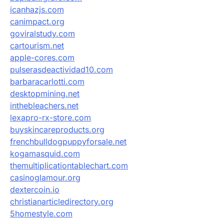
icanhazjs.com
canimpact.org
goviralstudy.com
cartourism.net
apple-cores.com
pulserasdeactividad10.com
barbaracarlotti.com
desktopmining.net
inthebleachers.net
lexapro-rx-store.com
buyskincareproducts.org
frenchbulldogpuppyforsale.net
kogamasquid.com
themultiplicationtablechart.com
casinoglamour.org
dextercoin.io
christianarticledirectory.org
5homestyle.com