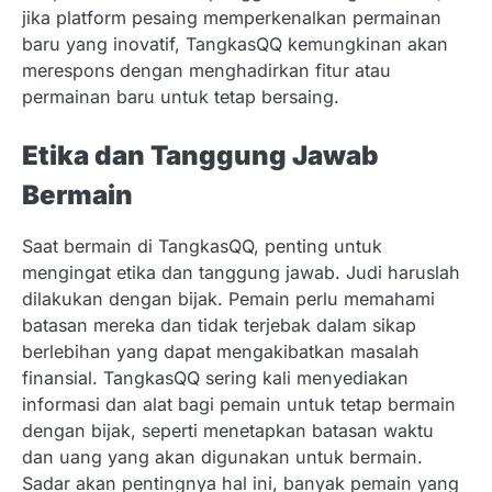
jika platform pesaing memperkenalkan permainan
baru yang inovatif, TangkasQQ kemungkinan akan
merespons dengan menghadirkan fitur atau
permainan baru untuk tetap bersaing.
Etika dan Tanggung Jawab
Bermain
Saat bermain di TangkasQQ, penting untuk
mengingat etika dan tanggung jawab. Judi haruslah
dilakukan dengan bijak. Pemain perlu memahami
batasan mereka dan tidak terjebak dalam sikap
berlebihan yang dapat mengakibatkan masalah
finansial. TangkasQQ sering kali menyediakan
informasi dan alat bagi pemain untuk tetap bermain
dengan bijak, seperti menetapkan batasan waktu
dan uang yang akan digunakan untuk bermain.
Sadar akan pentingnya hal ini, banyak pemain yang