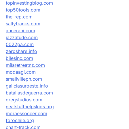
topinvestingblog.com
top50tools.com
the-rep.com
saltyfranks.com
annerani.com
jazzatude.com
0022pa.com
zeroshare.info
bilesinc.com
milaretreatnz.com
modaagi.com
smallvilleph.com
galiciasuroeste.info
batallasdeguerra.com
dregstudios.com
neatstuffhelpskids.org
moraessoccer.com
forochile.org
chart-track.com