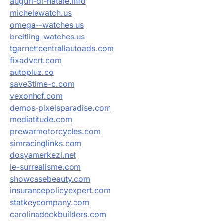
auguri-di-natale.info
michelewatch.us
omega--watches.us
breitling-watches.us
tgarnettcentrallautoads.com
fixadvert.com
autopluz.co
save3time-c.com
vexonhcf.com
demos-pixelsparadise.com
mediatitude.com
prewarmotorcycles.com
simracinglinks.com
dosyamerkezi.net
le-surrealisme.com
showcasebeauty.com
insurancepolicyexpert.com
statkeycompany.com
carolinadeckbuilders.com