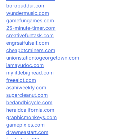
borobuddur.com
wundermusic.com
gamefungames.com
25-minute-timer.com
creativefuntask.com
engrsaifulsaif.com
cheapbtcminers.com
unionstationtogeorgetown.com
iamayudoc.com
mylittlebighead.com
freealot.com
asahiweekly.com
supercleanut.com
bedandbicycle.com
heraldcalifornia.com
graphicmonkeys.com
gamepixies.com
drawneastart.com