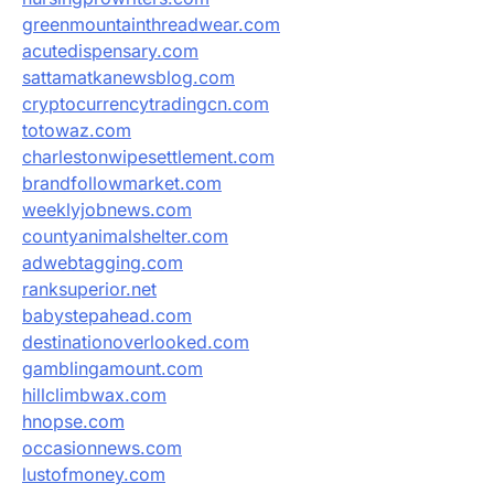
greenmountainthreadwear.com
acutedispensary.com
sattamatkanewsblog.com
cryptocurrencytradingcn.com
totowaz.com
charlestonwipesettlement.com
brandfollowmarket.com
weeklyjobnews.com
countyanimalshelter.com
adwebtagging.com
ranksuperior.net
babystepahead.com
destinationoverlooked.com
gamblingamount.com
hillclimbwax.com
hnopse.com
occasionnews.com
lustofmoney.com