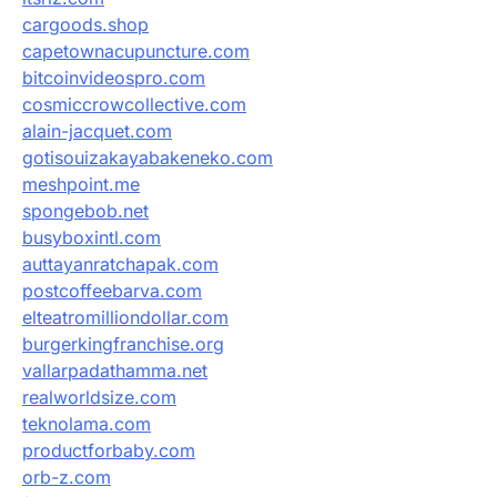
cargoods.shop
capetownacupuncture.com
bitcoinvideospro.com
cosmiccrowcollective.com
alain-jacquet.com
gotisouizakayabakeneko.com
meshpoint.me
spongebob.net
busyboxintl.com
auttayanratchapak.com
postcoffeebarva.com
elteatromilliondollar.com
burgerkingfranchise.org
vallarpadathamma.net
realworldsize.com
teknolama.com
productforbaby.com
orb-z.com