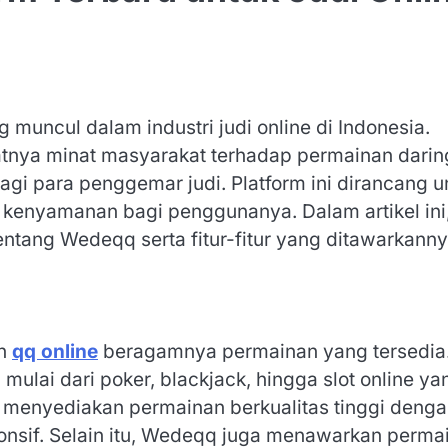
 muncul dalam industri judi online di Indonesia.
nya minat masyarakat terhadap permainan darin
 para penggemar judi. Platform ini dirancang u
enyamanan bagi penggunanya. Dalam artikel ini
entang Wedeqq serta fitur-fitur yang ditawarkanny
ah
qq online
beragamnya permainan yang tersedia
lai dari poker, blackjack, hingga slot online ya
 menyediakan permainan berkualitas tinggi deng
nsif. Selain itu, Wedeqq juga menawarkan perma