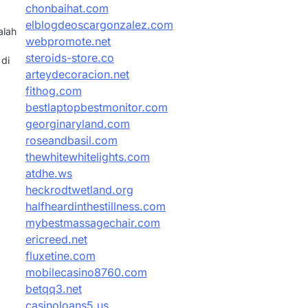
chonbaihat.com
elblogdeoscargonzalez.com
alah
webpromote.net
steroids-store.co
 di
arteydecoracion.net
fithog.com
bestlaptopbestmonitor.com
georginaryland.com
roseandbasil.com
thewhitewhitelights.com
atdhe.ws
heckrodtwetland.org
halfheardinthestillness.com
mybestmassagechair.com
ericreed.net
fluxetine.com
mobilecasino8760.com
betqq3.net
casinoloans5.us