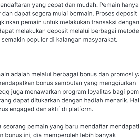
pendaftaran yang cepat dan mudah. Pemain hanya
dan dapat segera mulai bermain. Proses deposit
gkinkan pemain untuk melakukan transaksi denga
dapat melakukan deposit melalui berbagai metode
 semakin populer di kalangan masyarakat.
ain adalah melalui berbagai bonus dan promosi 
li mendapatkan bonus sambutan yang menggiurkan
deqq juga menawarkan program loyalitas bagi pem
ang dapat ditukarkan dengan hadiah menarik. Hal 
rus engaged dan aktif di platform.
etika seorang pemain yang baru mendaftar mendapa
an bonus ini, dia memperoleh lebih banyak