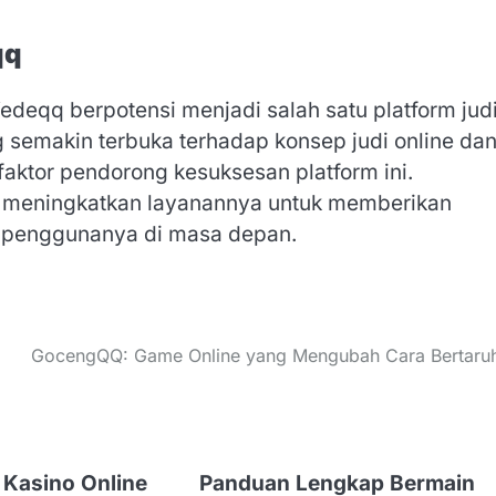
qq
deqq berpotensi menjadi salah satu platform jud
g semakin terbuka terhadap konsep judi online da
aktor pendorong kesuksesan platform ini.
n meningkatkan layanannya untuk memberikan
a penggunanya di masa depan.
GocengQQ: Game Online yang Mengubah Cara Bertaru
 Kasino Online
Panduan Lengkap Bermain