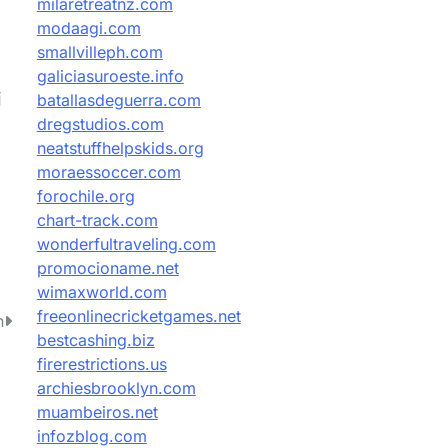
milaretreatnz.com
modaagi.com
smallvilleph.com
galiciasuroeste.info
i
batallasdeguerra.com
dregstudios.com
n
neatstuffhelpskids.org
moraessoccer.com
forochile.org
chart-track.com
wonderfultraveling.com
promocioname.net
wimaxworld.com
freeonlinecricketgames.net
h
bestcashing.biz
firerestrictions.us
archiesbrooklyn.com
muambeiros.net
infozblog.com