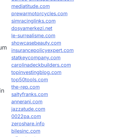
mediatitude.com
prewarmotorcycles.com
simracinglinks.com
dosyamerkezi.net
le-surrealisme.com
showcasebeauty.com
rum
insurancepolicyexpert.com
statkeycompany.com
n
carolinadeckbuilders.com
topinvestingblog.com
top50tools.com
the-rep.com
in
saltyfranks.com
annerani.com
jazzatude.com
0022pa.com
zeroshare.info
bilesinc.com