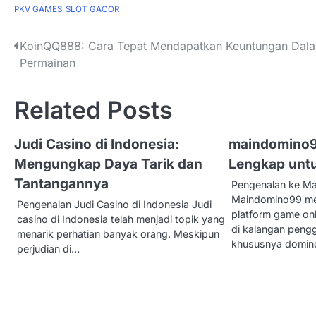
PKV GAMES
SLOT GACOR
P
KoinQQ888: Cara Tepat Mendapatkan Keuntungan Dal
Permainan
o
s
Related Posts
t
Judi Casino di Indonesia:
maindomino9
n
Mengungkap Daya Tarik dan
Lengkap unt
a
Tantangannya
Pengenalan ke M
v
Maindomino99 me
Pengenalan Judi Casino di Indonesia Judi
platform game on
casino di Indonesia telah menjadi topik yang
i
di kalangan peng
menarik perhatian banyak orang. Meskipun
khususnya domin
g
perjudian di…
a
t