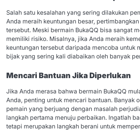
Salah satu kesalahan yang sering dilakukan pem
Anda meraih keuntungan besar, pertimbangkan
tersebut. Meski bermain BukaQQ bisa sangat m
memiliki risiko. Misalnya, jika Anda meraih ke
keuntungan tersebut daripada mencoba untuk m
bijak yang sering kali diabaikan oleh banyak p
Mencari Bantuan Jika Diperlukan
Jika Anda merasa bahwa bermain BukaQQ mula
Anda, penting untuk mencari bantuan. Banyak 
pemain yang berjuang dengan masalah perjudi
langkah pertama menuju perbaikan. Ingatlah b
tetapi merupakan langkah berani untuk memper