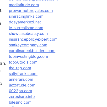
mediatitude.com
g.
prewarmotorcycles.com
simracinglinks.com
dosyamerkezi.net
n
le-surrealisme.com
showcasebeauty.com
insurancepolicyexpert.com
statkeycompany.com
carolinadeckbuilders.com
topinvestingblog.com
top50tools.com
an.
the-rep.com
a
saltyfranks.com
annerani.com
o
jazzatude.com
0022pa.com
zeroshare.info
bilesinc.com