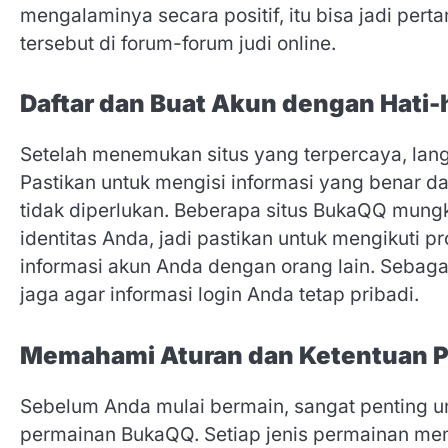
mengalaminya secara positif, itu bisa jadi perta
tersebut di forum-forum judi online.
Daftar dan Buat Akun dengan Hati-
Setelah menemukan situs yang terpercaya, lan
Pastikan untuk mengisi informasi yang benar da
tidak diperlukan. Beberapa situs BukaQQ mung
identitas Anda, jadi pastikan untuk mengikuti 
informasi akun Anda dengan orang lain. Sebaga
jaga agar informasi login Anda tetap pribadi.
Memahami Aturan dan Ketentuan 
Sebelum Anda mulai bermain, sangat penting u
permainan BukaQQ. Setiap jenis permainan mem