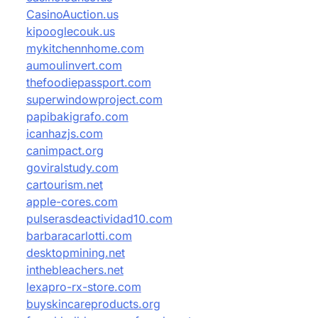
CasinoAuction.us
kipooglecouk.us
mykitchennhome.com
aumoulinvert.com
thefoodiepassport.com
superwindowproject.com
papibakigrafo.com
icanhazjs.com
canimpact.org
goviralstudy.com
cartourism.net
apple-cores.com
pulserasdeactividad10.com
barbaracarlotti.com
desktopmining.net
inthebleachers.net
lexapro-rx-store.com
buyskincareproducts.org