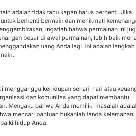
ain adalah tidak tahu kapan harus berhenti. Jika
 untuk berhenti bermain dan menikmati kemenang
enggembirakan, ingatlah bahwa permainan ini ju
menangan besar di awal permainan, lebih baik mena
enggandakan uang Anda lagi. Ini adalah langkah
emain.
i mengganggu kehidupan sehari-hari atau keuan
organisasi dan komunitas yang dapat membantu
an. Mengaku bahwa Anda memiliki masalah adala
ahwa mencari bantuan bukanlah tanda kelemahan,
baiki hidup Anda.