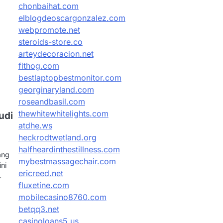
chonbaihat.com
elblogdeoscargonzalez.com
webpromote.net
steroids-store.co
arteydecoracion.net
fithog.com
bestlaptopbestmonitor.com
georginaryland.com
roseandbasil.com
thewhitewhitelights.com
udi
atdhe.ws
heckrodtwetland.org
halfheardinthestillness.com
ang
mybestmassagechair.com
ini
ericreed.net
…
fluxetine.com
mobilecasino8760.com
betqq3.net
casinoloans5.us