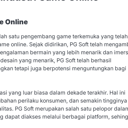
e Online
alah satu pengembang game terkemuka yang telah
e online. Sejak didirikan, PG Soft telah mengamb
engalaman bermain yang lebih menarik dan imersi
esain yang menarik, PG Soft telah berhasil
kan tetapi juga berpotensi menguntungkan bagi
si yang luar biasa dalam dekade terakhir. Hal ini
ubahan perilaku konsumen, dan semakin tingginya
itas. PG Soft merupakan salah satu pelopor dala
g dapat diakses melalui berbagai platform, sehin