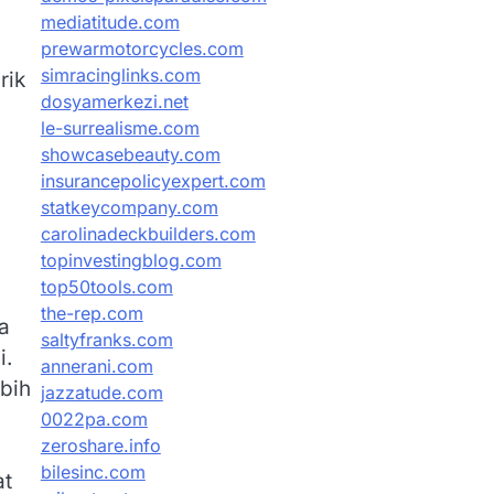
mediatitude.com
prewarmotorcycles.com
simracinglinks.com
rik
dosyamerkezi.net
le-surrealisme.com
showcasebeauty.com
insurancepolicyexpert.com
statkeycompany.com
carolinadeckbuilders.com
topinvestingblog.com
top50tools.com
the-rep.com
a
saltyfranks.com
i.
annerani.com
bih
jazzatude.com
0022pa.com
zeroshare.info
bilesinc.com
at