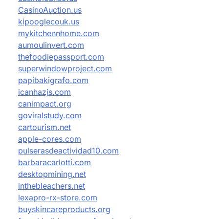
CasinoAuction.us
kipooglecouk.us
mykitchennhome.com
aumoulinvert.com
thefoodiepassport.com
superwindowproject.com
papibakigrafo.com
icanhazjs.com
canimpact.org
goviralstudy.com
cartourism.net
apple-cores.com
pulserasdeactividad10.com
barbaracarlotti.com
desktopmining.net
inthebleachers.net
lexapro-rx-store.com
buyskincareproducts.org