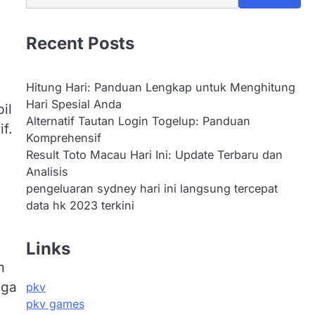
Recent Posts
Hitung Hari: Panduan Lengkap untuk Menghitung
Hari Spesial Anda
il
Alternatif Tautan Login Togelup: Panduan
f.
Komprehensif
Result Toto Macau Hari Ini: Update Terbaru dan
Analisis
pengeluaran sydney hari ini langsung tercepat
data hk 2023 terkini
Links
m
gga
pkv
pkv games