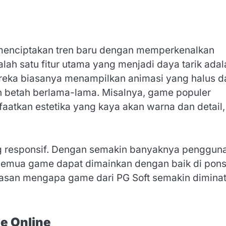
ga menciptakan tren baru dengan memperkenalkan
ah satu fitur utama yang menjadi daya tarik adal
ereka biasanya menampilkan animasi yang halus d
 betah berlama-lama. Misalnya, game populer
aatkan estetika yang kaya akan warna dan detail,
ng responsif. Dengan semakin banyaknya penggun
emua game dapat dimainkan dengan baik di pons
alasan mengapa game dari PG Soft semakin diminat
e Online