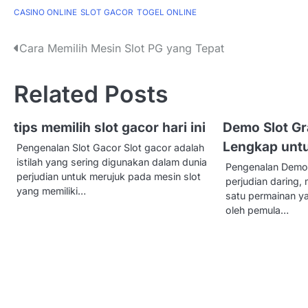
CASINO ONLINE
SLOT GACOR
TOGEL ONLINE
P
Cara Memilih Mesin Slot PG yang Tepat
o
Related Posts
s
t
tips memilih slot gacor hari ini
Demo Slot Gr
Lengkap unt
n
Pengenalan Slot Gacor Slot gacor adalah
istilah yang sering digunakan dalam dunia
Pengenalan Demo 
a
perjudian untuk merujuk pada mesin slot
perjudian daring, 
yang memiliki…
v
satu permainan ya
oleh pemula…
i
g
a
t