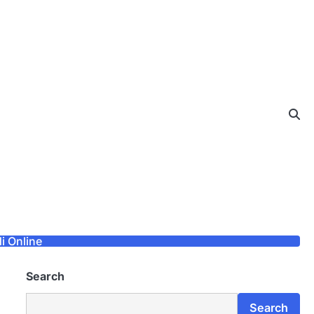
i Online
Search
Search