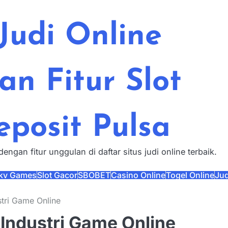
Judi Online
an Fitur Slot
posit Pulsa
ngan fitur unggulan di daftar situs judi online terbaik.
kv Games
Slot Gacor
SBOBET
Casino Online
Togel Online
Jud
stri Game Online
 Industri Game Online