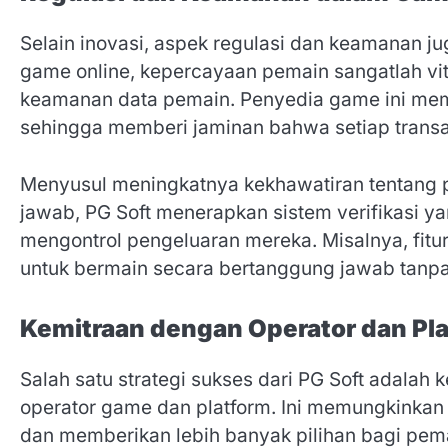
Selain inovasi, aspek regulasi dan keamanan ju
game online, kepercayaan pemain sangatlah vi
keamanan data pemain. Penyedia game ini memat
sehingga memberi jaminan bahwa setiap transa
Menyusul meningkatnya kekhawatiran tentang p
jawab, PG Soft menerapkan sistem verifikasi ya
mengontrol pengeluaran mereka. Misalnya, fit
untuk bermain secara bertanggung jawab tanpa r
Kemitraan dengan Operator dan Pla
Salah satu strategi sukses dari PG Soft adala
operator game dan platform. Ini memungkinkan
dan memberikan lebih banyak pilihan bagi pem