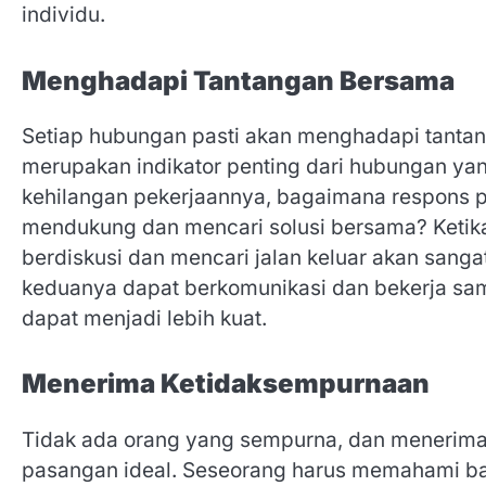
individu.
Menghadapi Tantangan Bersama
Setiap hubungan pasti akan menghadapi tanta
merupakan indikator penting dari hubungan yan
kehilangan pekerjaannya, bagaimana respons 
mendukung dan mencari solusi bersama? Keti
berdiskusi dan mencari jalan keluar akan sang
keduanya dapat berkomunikasi dan bekerja sa
dapat menjadi lebih kuat.
Menerima Ketidaksempurnaan
Tidak ada orang yang sempurna, dan menerima 
pasangan ideal. Seseorang harus memahami bah