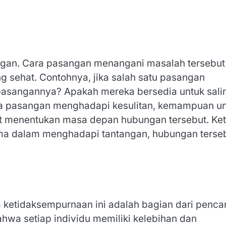
ngan. Cara pasangan menangani masalah tersebut
g sehat. Contohnya, jika salah satu pasangan
pasangannya? Apakah mereka bersedia untuk sali
ka pasangan menghadapi kesulitan, kemampuan u
at menentukan masa depan hubungan tersebut. Ket
ma dalam menghadapi tantangan, hubungan terse
ketidaksempurnaan ini adalah bagian dari penca
wa setiap individu memiliki kelebihan dan