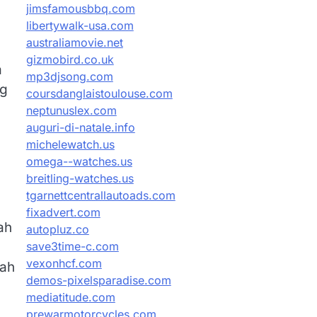
jimsfamousbbq.com
libertywalk-usa.com
australiamovie.net
gizmobird.co.uk
a
mp3djsong.com
ng
coursdanglaistoulouse.com
neptunuslex.com
auguri-di-natale.info
michelewatch.us
omega--watches.us
breitling-watches.us
tgarnettcentrallautoads.com
fixadvert.com
ah
autopluz.co
save3time-c.com
vexonhcf.com
lah
demos-pixelsparadise.com
mediatitude.com
prewarmotorcycles.com