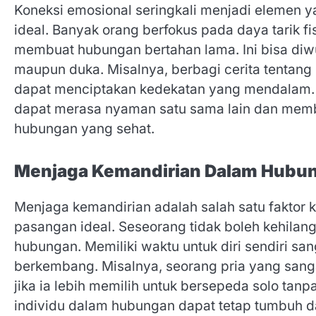
Koneksi emosional seringkali menjadi elemen 
ideal. Banyak orang berfokus pada daya tarik fi
membuat hubungan bertahan lama. Ini bisa diw
maupun duka. Misalnya, berbagi cerita tentang
dapat menciptakan kedekatan yang mendalam.
dapat merasa nyaman satu sama lain dan mem
hubungan yang sehat.
Menjaga Kemandirian Dalam Hubu
Menjaga kemandirian adalah salah satu fakto
pasangan ideal. Seseorang tidak boleh kehilan
hubungan. Memiliki waktu untuk diri sendiri sa
berkembang. Misalnya, seorang pria yang sang
jika ia lebih memilih untuk bersepeda solo ta
individu dalam hubungan dapat tetap tumbuh d