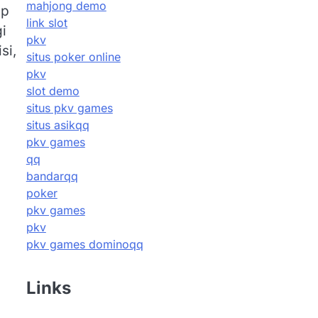
mahjong demo
up
link slot
i
pkv
si,
situs poker online
pkv
slot demo
situs pkv games
situs asikqq
pkv games
qq
bandarqq
poker
pkv games
pkv
pkv games dominoqq
Links