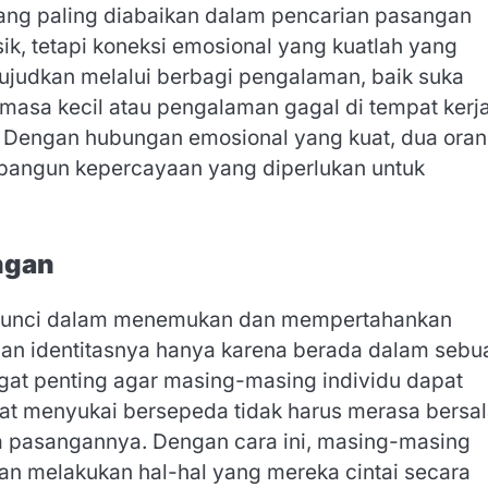
yang paling diabaikan dalam pencarian pasangan
sik, tetapi koneksi emosional yang kuatlah yang
ujudkan melalui berbagi pengalaman, baik suka
 masa kecil atau pengalaman gagal di tempat kerj
 Dengan hubungan emosional yang kuat, dua ora
bangun kepercayaan yang diperlukan untuk
ngan
r kunci dalam menemukan dan mempertahankan
gan identitasnya hanya karena berada dalam sebu
ngat penting agar masing-masing individu dapat
at menyukai bersepeda tidak harus merasa bersa
npa pasangannya. Dengan cara ini, masing-masing
an melakukan hal-hal yang mereka cintai secara