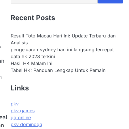
Recent Posts
Result Toto Macau Hari Ini: Update Terbaru dan
Analisis
,
pengeluaran sydney hari ini langsung tercepat
data hk 2023 terkini
an
Hasil HK Malam Ini
Tabel HK: Panduan Lengkap Untuk Pemain
n
Links
pkv
pkv games
eal.
qq online
pkv dominoqq
an