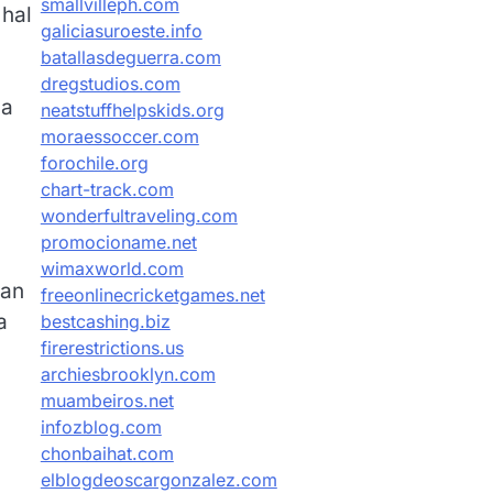
smallvilleph.com
 hal
galiciasuroeste.info
batallasdeguerra.com
dregstudios.com
ma
neatstuffhelpskids.org
moraessoccer.com
forochile.org
chart-track.com
wonderfultraveling.com
promocioname.net
wimaxworld.com
dan
freeonlinecricketgames.net
a
bestcashing.biz
firerestrictions.us
archiesbrooklyn.com
muambeiros.net
infozblog.com
chonbaihat.com
elblogdeoscargonzalez.com