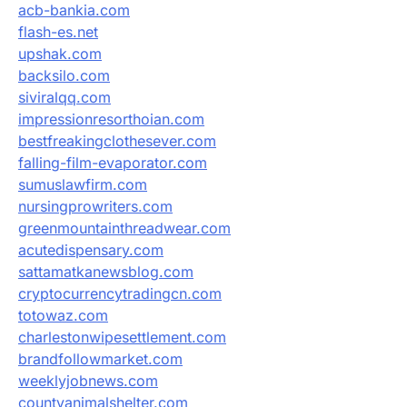
acb-bankia.com
flash-es.net
upshak.com
backsilo.com
siviralqq.com
impressionresorthoian.com
bestfreakingclothesever.com
falling-film-evaporator.com
sumuslawfirm.com
nursingprowriters.com
greenmountainthreadwear.com
acutedispensary.com
sattamatkanewsblog.com
cryptocurrencytradingcn.com
totowaz.com
charlestonwipesettlement.com
brandfollowmarket.com
weeklyjobnews.com
countyanimalshelter.com