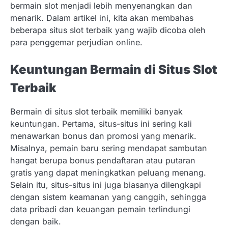
bermain slot menjadi lebih menyenangkan dan
menarik. Dalam artikel ini, kita akan membahas
beberapa situs slot terbaik yang wajib dicoba oleh
para penggemar perjudian online.
Keuntungan Bermain di Situs Slot
Terbaik
Bermain di situs slot terbaik memiliki banyak
keuntungan. Pertama, situs-situs ini sering kali
menawarkan bonus dan promosi yang menarik.
Misalnya, pemain baru sering mendapat sambutan
hangat berupa bonus pendaftaran atau putaran
gratis yang dapat meningkatkan peluang menang.
Selain itu, situs-situs ini juga biasanya dilengkapi
dengan sistem keamanan yang canggih, sehingga
data pribadi dan keuangan pemain terlindungi
dengan baik.