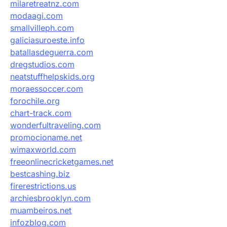
milaretreatnz.com
modaagi.com
smallvilleph.com
galiciasuroeste.info
batallasdeguerra.com
dregstudios.com
neatstuffhelpskids.org
moraessoccer.com
forochile.org
chart-track.com
wonderfultraveling.com
promocioname.net
wimaxworld.com
freeonlinecricketgames.net
bestcashing.biz
firerestrictions.us
archiesbrooklyn.com
muambeiros.net
infozblog.com