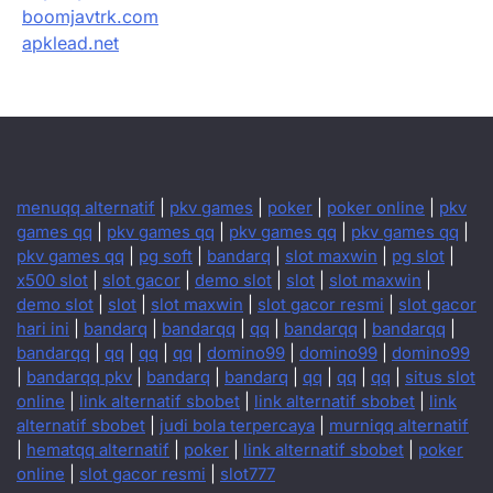
boomjavtrk.com
apklead.net
menuqq alternatif
|
pkv games
|
poker
|
poker online
|
pkv
games qq
|
pkv games qq
|
pkv games qq
|
pkv games qq
|
pkv games qq
|
pg soft
|
bandarq
|
slot maxwin
|
pg slot
|
x500 slot
|
slot gacor
|
demo slot
|
slot
|
slot maxwin
|
demo slot
|
slot
|
slot maxwin
|
slot gacor resmi
|
slot gacor
hari ini
|
bandarq
|
bandarqq
|
qq
|
bandarqq
|
bandarqq
|
bandarqq
|
qq
|
qq
|
qq
|
domino99
|
domino99
|
domino99
|
bandarqq pkv
|
bandarq
|
bandarq
|
qq
|
qq
|
qq
|
situs slot
online
|
link alternatif sbobet
|
link alternatif sbobet
|
link
alternatif sbobet
|
judi bola terpercaya
|
murniqq alternatif
|
hematqq alternatif
|
poker
|
link alternatif sbobet
|
poker
online
|
slot gacor resmi
|
slot777