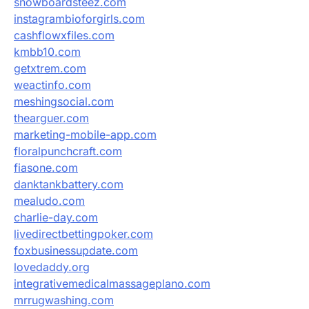
snowboardsteez.com
instagrambioforgirls.com
cashflowxfiles.com
kmbb10.com
getxtrem.com
weactinfo.com
meshingsocial.com
thearguer.com
marketing-mobile-app.com
floralpunchcraft.com
fiasone.com
danktankbattery.com
mealudo.com
charlie-day.com
livedirectbettingpoker.com
foxbusinessupdate.com
lovedaddy.org
integrativemedicalmassageplano.com
mrrugwashing.com