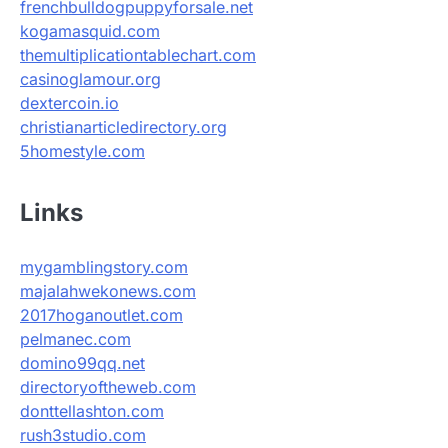
frenchbulldogpuppyforsale.net
kogamasquid.com
themultiplicationtablechart.com
casinoglamour.org
dextercoin.io
christianarticledirectory.org
5homestyle.com
Links
mygamblingstory.com
majalahwekonews.com
2017hoganoutlet.com
pelmanec.com
domino99qq.net
directoryoftheweb.com
donttellashton.com
rush3studio.com