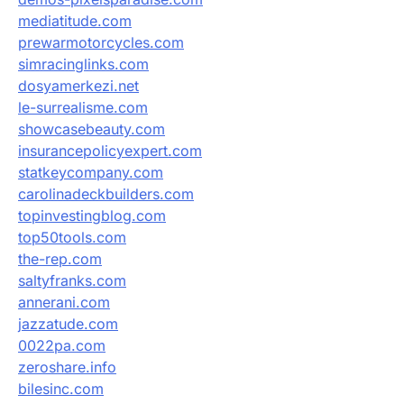
mediatitude.com
prewarmotorcycles.com
simracinglinks.com
dosyamerkezi.net
le-surrealisme.com
showcasebeauty.com
insurancepolicyexpert.com
statkeycompany.com
carolinadeckbuilders.com
topinvestingblog.com
top50tools.com
the-rep.com
saltyfranks.com
annerani.com
jazzatude.com
0022pa.com
zeroshare.info
bilesinc.com