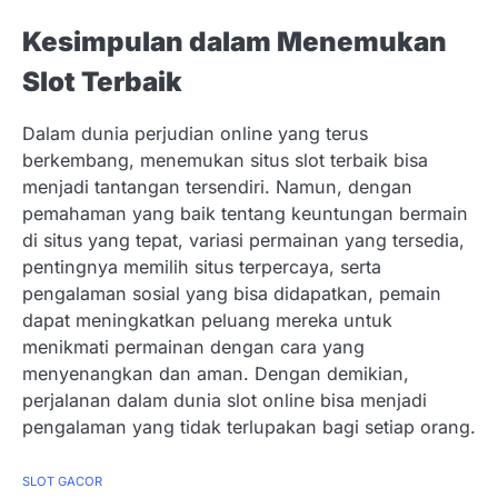
Kesimpulan dalam Menemukan
Slot Terbaik
Dalam dunia perjudian online yang terus
berkembang, menemukan situs slot terbaik bisa
menjadi tantangan tersendiri. Namun, dengan
pemahaman yang baik tentang keuntungan bermain
di situs yang tepat, variasi permainan yang tersedia,
pentingnya memilih situs terpercaya, serta
pengalaman sosial yang bisa didapatkan, pemain
dapat meningkatkan peluang mereka untuk
menikmati permainan dengan cara yang
menyenangkan dan aman. Dengan demikian,
perjalanan dalam dunia slot online bisa menjadi
pengalaman yang tidak terlupakan bagi setiap orang.
SLOT GACOR