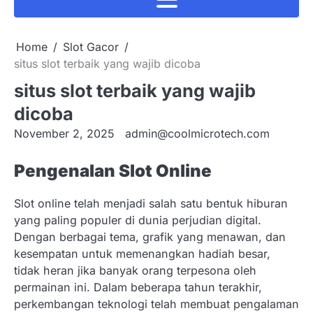
Home
Slot Gacor
situs slot terbaik yang wajib dicoba
situs slot terbaik yang wajib
dicoba
November 2, 2025
admin@coolmicrotech.com
Pengenalan Slot Online
Slot online telah menjadi salah satu bentuk hiburan
yang paling populer di dunia perjudian digital.
Dengan berbagai tema, grafik yang menawan, dan
kesempatan untuk memenangkan hadiah besar,
tidak heran jika banyak orang terpesona oleh
permainan ini. Dalam beberapa tahun terakhir,
perkembangan teknologi telah membuat pengalaman