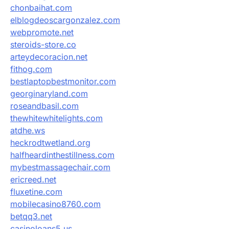
chonbaihat.com
elblogdeoscargonzalez.com
webpromote.net
steroids-store.co
arteydecoracion.net
fithog.com
bestlaptopbestmonitor.com
georginaryland.com
roseandbasil.com
thewhitewhitelights.com
atdhe.ws
heckrodtwetland.org
halfheardinthestillness.com
mybestmassagechair.com
ericreed.net
fluxetine.com
mobilecasino8760.com
betqq3.net
casinoloans5.us