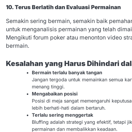
10. Terus Berlatih dan Evaluasi Permainan
Semakin sering bermain, semakin baik pemaha
untuk menganalisis permainan yang telah dimain
Mengikuti forum poker atau menonton video st
bermain.
Kesalahan yang Harus Dihindari da
Bermain terlalu banyak tangan
Jangan tergoda untuk memainkan semua kart
menang tinggi.
Mengabaikan posisi
Posisi di meja sangat memengaruhi keputusa
lebih berhati-hati dalam bertaruh.
Terlalu sering menggertak
Bluffing adalah strategi yang efektif, tetapi
permainan dan membalikkan keadaan.