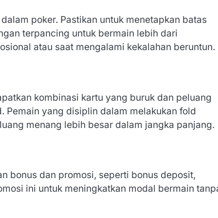
 dalam poker. Pastikan untuk menetapkan batas
gan terpancing untuk bermain lebih dari
sional atau saat mengalami kekalahan beruntun.
apatkan kombinasi kartu yang buruk dan peluang
d. Pemain yang disiplin dalam melakukan fold
eluang menang lebih besar dalam jangka panjang.
an bonus dan promosi, seperti bonus deposit,
omosi ini untuk meningkatkan modal bermain tanp