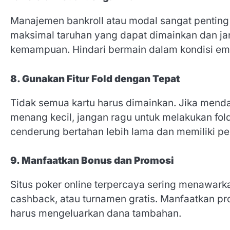
Manajemen bankroll atau modal sangat penting
maksimal taruhan yang dapat dimainkan dan jan
kemampuan. Hindari bermain dalam kondisi emo
8. Gunakan Fitur Fold dengan Tepat
Tidak semua kartu harus dimainkan. Jika mend
menang kecil, jangan ragu untuk melakukan fol
cenderung bertahan lebih lama dan memiliki p
9. Manfaatkan Bonus dan Promosi
Situs poker online terpercaya sering menawark
cashback, atau turnamen gratis. Manfaatkan pr
harus mengeluarkan dana tambahan.