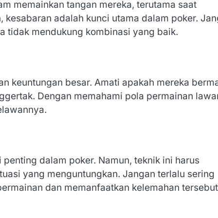
lam memainkan tangan mereka, terutama saat
 kesabaran adalah kunci utama dalam poker. Ja
meja tidak mendukung kombinasi yang baik.
n keuntungan besar. Amati apakah mereka berma
gertak. Dengan memahami pola permainan lawa
melawannya.
i penting dalam poker. Namun, teknik ini harus
tuasi yang menguntungkan. Jangan terlalu sering
permainan dan memanfaatkan kelemahan tersebut