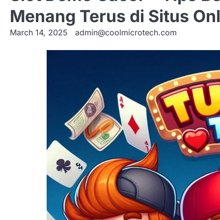
Menang Terus di Situs Onl
March 14, 2025
admin@coolmicrotech.com