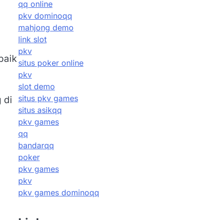
qq online
pkv dominoqq
mahjong demo
link slot
pkv
baik
situs poker online
pkv
slot demo
situs pkv games
 di
situs asikqq
pkv games
qq
bandarqq
poker
pkv games
pkv
pkv games dominoqq