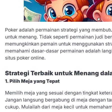
Poker adalah permainan strategi yang membutuh
untuk menang. Tidak seperti permainan judi ber
memungkinkan pemain untuk menggunakan strat
memahami dasar-dasar permainan adalah lang
situs poker online.
Strategi Terbaik untuk Menang dal
1. Pilih Meja yang Tepat
Memilih meja yang sesuai dengan tingkat keter
Jangan langsung bergabung di meja dengan ta
cukup. Mulailah dari meja kecil untuk memaha