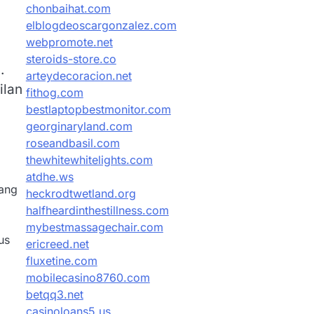
chonbaihat.com
elblogdeoscargonzalez.com
webpromote.net
steroids-store.co
.
arteydecoracion.net
ilan
fithog.com
bestlaptopbestmonitor.com
georginaryland.com
roseandbasil.com
thewhitewhitelights.com
atdhe.ws
uang
heckrodtwetland.org
halfheardinthestillness.com
mybestmassagechair.com
us
ericreed.net
fluxetine.com
mobilecasino8760.com
betqq3.net
casinoloans5.us