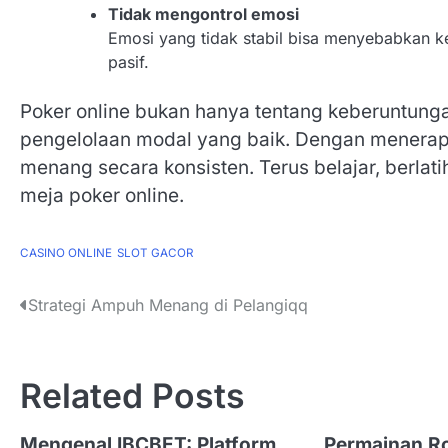
Tidak mengontrol emosi
Emosi yang tidak stabil bisa menyebabkan kep
pasif.
Poker online bukan hanya tentang keberuntungan,
pengelolaan modal yang baik. Dengan menerapk
menang secara konsisten. Terus belajar, berlat
meja poker online.
CASINO ONLINE
SLOT GACOR
P
Strategi Ampuh Menang di Pelangiqq
o
s
Related Posts
t
Mengenal IBCBET: Platform
Permainan Ro