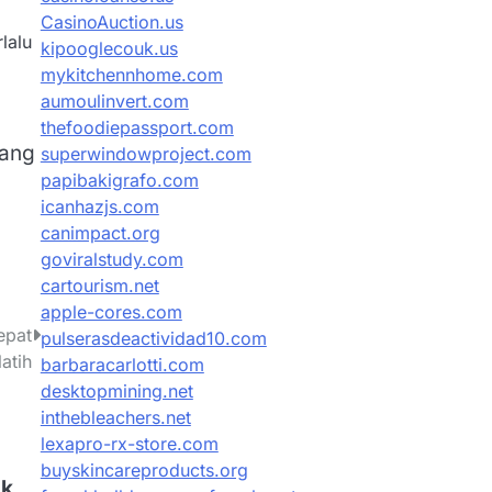
CasinoAuction.us
lalu
kipooglecouk.us
mykitchennhome.com
aumoulinvert.com
thefoodiepassport.com
uang
superwindowproject.com
papibakigrafo.com
icanhazjs.com
canimpact.org
goviralstudy.com
cartourism.net
apple-cores.com
epat
pulserasdeactividad10.com
atih
barbaracarlotti.com
desktopmining.net
inthebleachers.net
lexapro-rx-store.com
buyskincareproducts.org
uk