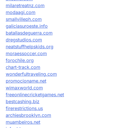
milaretreatnz.com
modaagi.com
smallvilleph.com
galiciasuroeste.info
batallasdeguerra.com
dregstudios.com
neatstuffhelpskids.org
moraessoccer.com
forochile.org
chart-track.com
wonderfultraveling.com
promocioname.net
wimaxworld.com
freeonlinecricketgames.net
bestcashing.biz
firerestrictions.us
archiesbrooklyn.com
muambeiros.net