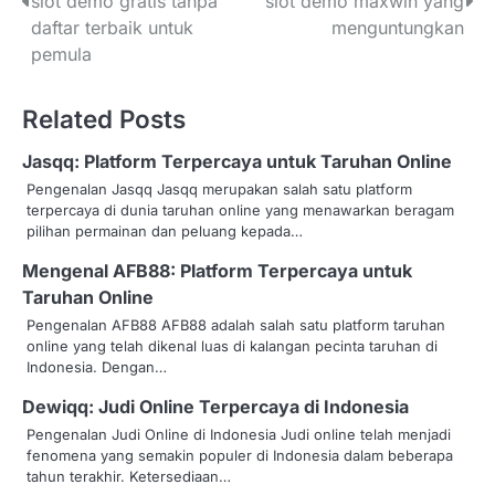
P
slot demo gratis tanpa
slot demo maxwin yang
daftar terbaik untuk
menguntungkan
o
pemula
s
Related Posts
t
n
Jasqq: Platform Terpercaya untuk Taruhan Online
Pengenalan Jasqq Jasqq merupakan salah satu platform
a
terpercaya di dunia taruhan online yang menawarkan beragam
pilihan permainan dan peluang kepada…
v
Mengenal AFB88: Platform Terpercaya untuk
i
Taruhan Online
g
Pengenalan AFB88 AFB88 adalah salah satu platform taruhan
online yang telah dikenal luas di kalangan pecinta taruhan di
a
Indonesia. Dengan…
t
Dewiqq: Judi Online Terpercaya di Indonesia
Pengenalan Judi Online di Indonesia Judi online telah menjadi
i
fenomena yang semakin populer di Indonesia dalam beberapa
o
tahun terakhir. Ketersediaan…