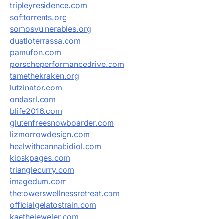
tripleyresidence.com
softtorrents.org
somosvulnerables.org
duatloterrassa.com
pamufon.com
porscheperformancedrive.com
tamethekraken.org
lutzinator.com
ondasrl.com
blife2016.com
glutenfreesnowboarder.com
lizmorrowdesign.com
healwithcannabidiol.com
kioskpages.com
trianglecurry.com
imagedum.com
thetowerswellnessretreat.com
officialgelatostrain.com
kaethejeweler.com