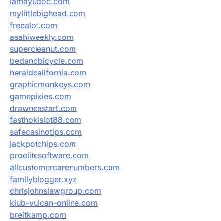
iamayudoc.com
mylittlebighead.com
freealot.com
asahiweekly.com
supercleanut.com
bedandbicycle.com
heraldcalifornia.com
graphicmonkeys.com
gamepixies.com
drawneastart.com
fasthokislot88.com
safecasinotips.com
jackpotchips.com
proelitesoftware.com
allcustomercarenumbers.com
familyblogger.xyz
chrisjohnslawgroup.com
klub-vulcan-online.com
breitkamp.com