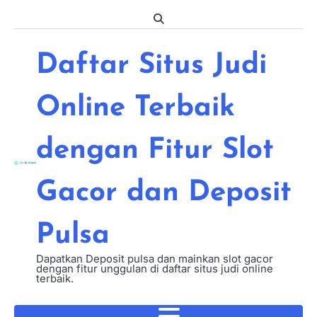
Skip
to
content
Daftar Situs Judi
Online Terbaik
dengan Fitur Slot
Gacor dan Deposit
Pulsa
Dapatkan Deposit pulsa dan mainkan slot gacor
dengan fitur unggulan di daftar situs judi online
terbaik.