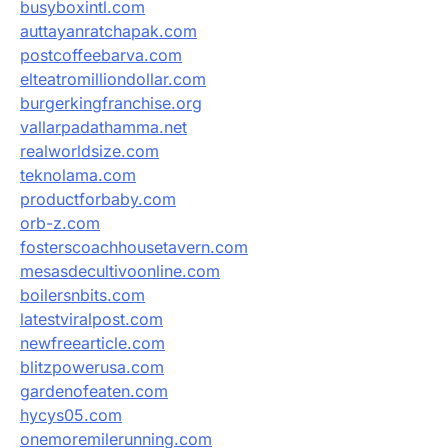
busyboxintl.com
auttayanratchapak.com
postcoffeebarva.com
elteatromilliondollar.com
burgerkingfranchise.org
vallarpadathamma.net
realworldsize.com
teknolama.com
productforbaby.com
orb-z.com
fosterscoachhousetavern.com
mesasdecultivoonline.com
boilersnbits.com
latestviralpost.com
newfreearticle.com
blitzpowerusa.com
gardenofeaten.com
hycys05.com
onemoremilerunning.com