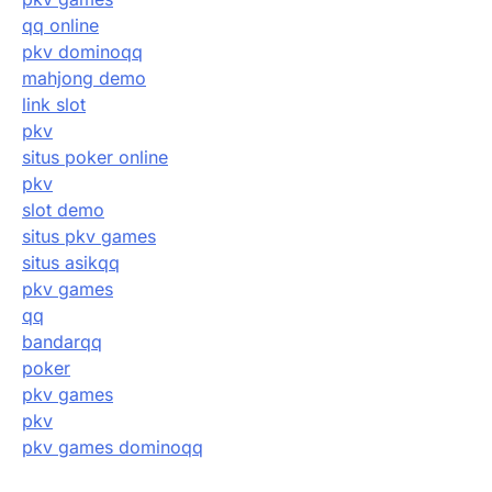
qq online
pkv dominoqq
mahjong demo
link slot
pkv
situs poker online
pkv
slot demo
situs pkv games
situs asikqq
pkv games
qq
bandarqq
poker
pkv games
pkv
pkv games dominoqq