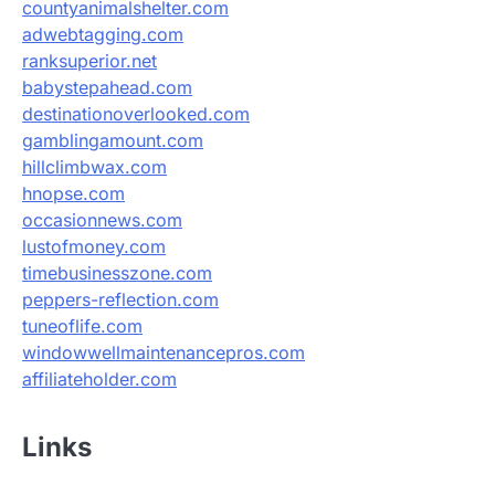
countyanimalshelter.com
adwebtagging.com
ranksuperior.net
babystepahead.com
destinationoverlooked.com
gamblingamount.com
hillclimbwax.com
hnopse.com
occasionnews.com
lustofmoney.com
timebusinesszone.com
peppers-reflection.com
tuneoflife.com
windowwellmaintenancepros.com
affiliateholder.com
Links