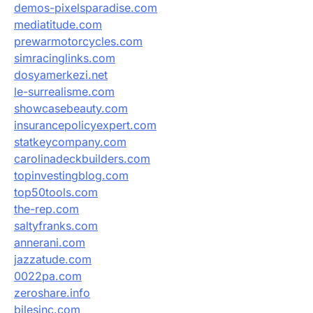
demos-pixelsparadise.com
mediatitude.com
prewarmotorcycles.com
simracinglinks.com
dosyamerkezi.net
le-surrealisme.com
showcasebeauty.com
insurancepolicyexpert.com
statkeycompany.com
carolinadeckbuilders.com
topinvestingblog.com
top50tools.com
the-rep.com
saltyfranks.com
annerani.com
jazzatude.com
0022pa.com
zeroshare.info
bilesinc.com