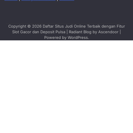
Copyright © 2026
Daftar Situs Judi Online Terbaik dengan Fitur
Slot Gacor dan Deposit Pulsa
| Radiant Blog by
Ascendoor
|
Powered by
WordPress
.