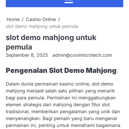
Home
Casino Online
slot demo mahjong untuk pemula
slot demo mahjong untuk
pemula
September 8, 2025
admin@coolmicrotech.com
Pengenalan Slot Demo Mahjong
Dalam dunia permainan kasino online, slot demo
mahjong menjadi salah satu pilihan yang menarik
bagi para pemula. Permainan ini menggabungkan
elemen strategis dari mahjong dengan fitur slot
tradisional, memberikan pengalaman yang unik dan
menyenangkan. Bagi pemain yang baru mengenal
permainan ini, penting untuk memahami bagaimana