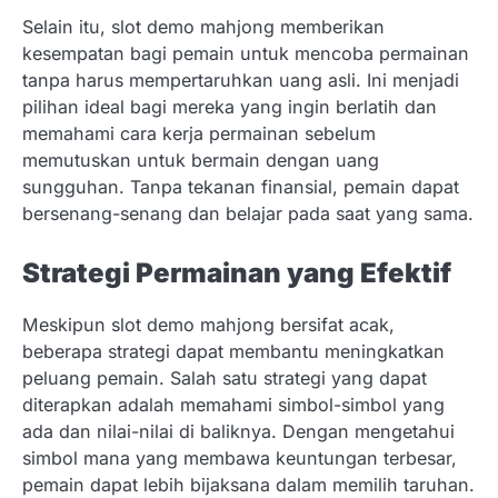
Selain itu, slot demo mahjong memberikan
kesempatan bagi pemain untuk mencoba permainan
tanpa harus mempertaruhkan uang asli. Ini menjadi
pilihan ideal bagi mereka yang ingin berlatih dan
memahami cara kerja permainan sebelum
memutuskan untuk bermain dengan uang
sungguhan. Tanpa tekanan finansial, pemain dapat
bersenang-senang dan belajar pada saat yang sama.
Strategi Permainan yang Efektif
Meskipun slot demo mahjong bersifat acak,
beberapa strategi dapat membantu meningkatkan
peluang pemain. Salah satu strategi yang dapat
diterapkan adalah memahami simbol-simbol yang
ada dan nilai-nilai di baliknya. Dengan mengetahui
simbol mana yang membawa keuntungan terbesar,
pemain dapat lebih bijaksana dalam memilih taruhan.