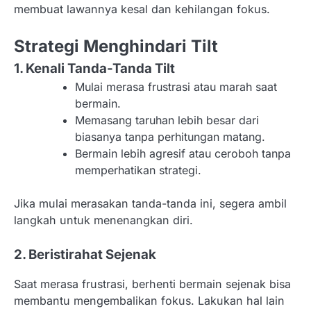
membuat lawannya kesal dan kehilangan fokus.
Strategi Menghindari Tilt
1. Kenali Tanda-Tanda Tilt
Mulai merasa frustrasi atau marah saat
bermain.
Memasang taruhan lebih besar dari
biasanya tanpa perhitungan matang.
Bermain lebih agresif atau ceroboh tanpa
memperhatikan strategi.
Jika mulai merasakan tanda-tanda ini, segera ambil
langkah untuk menenangkan diri.
2. Beristirahat Sejenak
Saat merasa frustrasi, berhenti bermain sejenak bisa
membantu mengembalikan fokus. Lakukan hal lain