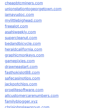
cheapbtcminers.com
unionstationtogeorgetown.com
iamayudoc.com
mylittlebighead.com
freealot.com
asahiweekly.com
supercleanut.com
bedandbicycle.com
heraldcalifornia.com
graphicmonkeys.com
gamepixies.com
drawneastart.com
fasthokislot88.com
safecasinotips.com
jackpotchips.com
proelitesoftware.com
allcustomercarenumbers.com
familyblogger.xyz
chrisjohnslawgroup.com