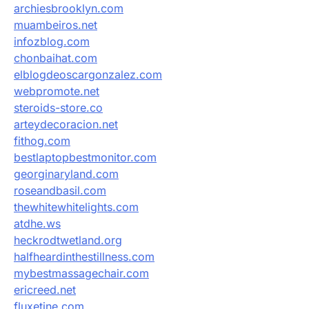
archiesbrooklyn.com
muambeiros.net
infozblog.com
chonbaihat.com
elblogdeoscargonzalez.com
webpromote.net
steroids-store.co
arteydecoracion.net
fithog.com
bestlaptopbestmonitor.com
georginaryland.com
roseandbasil.com
thewhitewhitelights.com
atdhe.ws
heckrodtwetland.org
halfheardinthestillness.com
mybestmassagechair.com
ericreed.net
fluxetine.com