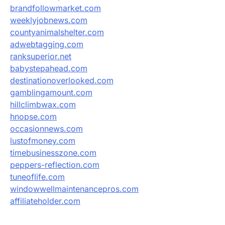
brandfollowmarket.com
weeklyjobnews.com
countyanimalshelter.com
adwebtagging.com
ranksuperior.net
babystepahead.com
destinationoverlooked.com
gamblingamount.com
hillclimbwax.com
hnopse.com
occasionnews.com
lustofmoney.com
timebusinesszone.com
peppers-reflection.com
tuneoflife.com
windowwellmaintenancepros.com
affiliateholder.com