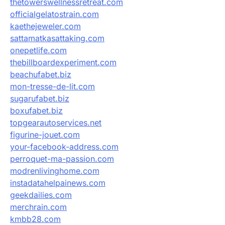
thetowerswellnessretreat.com
officialgelatostrain.com
kaethejeweler.com
sattamatkasattaking.com
onepetlife.com
thebillboardexperiment.com
beachufabet.biz
mon-tresse-de-lit.com
sugarufabet.biz
boxufabet.biz
topgearautoservices.net
figurine-jouet.com
your-facebook-address.com
perroquet-ma-passion.com
modrenlivinghome.com
instadatahelpainews.com
geekdailies.com
merchrain.com
kmbb28.com