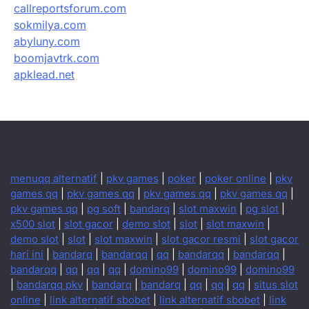
callreportsforum.com
sokmilya.com
abyluny.com
boomjavtrk.com
apklead.net
menuqq alternatif
|
pkv games
|
poker
|
poker online
|
pkv
games qq
|
pkv games qq
|
pkv games qq
|
pkv games qq
|
pkv games qq
|
pg soft
|
bandarq
|
slot maxwin
|
pg slot
|
x500 slot
|
slot gacor
|
demo slot
|
slot
|
slot maxwin
|
demo slot
|
slot
|
slot maxwin
|
slot gacor resmi
|
slot gacor
hari ini
|
bandarq
|
bandarqq
|
qq
|
bandarqq
|
bandarqq
|
bandarqq
|
qq
|
qq
|
qq
|
domino99
|
domino99
|
domino99
|
bandarqq pkv
|
bandarq
|
bandarq
|
qq
|
qq
|
qq
|
situs slot
online
|
link alternatif sbobet
|
link alternatif sbobet
|
link