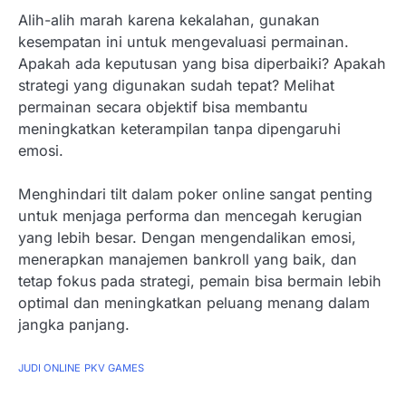
Alih-alih marah karena kekalahan, gunakan
kesempatan ini untuk mengevaluasi permainan.
Apakah ada keputusan yang bisa diperbaiki? Apakah
strategi yang digunakan sudah tepat? Melihat
permainan secara objektif bisa membantu
meningkatkan keterampilan tanpa dipengaruhi
emosi.
Menghindari tilt dalam poker online sangat penting
untuk menjaga performa dan mencegah kerugian
yang lebih besar. Dengan mengendalikan emosi,
menerapkan manajemen bankroll yang baik, dan
tetap fokus pada strategi, pemain bisa bermain lebih
optimal dan meningkatkan peluang menang dalam
jangka panjang.
JUDI ONLINE
PKV GAMES