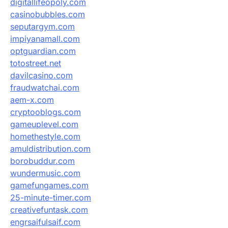
digitallifeopoly.com
casinobubbles.com
seputargym.com
impiyanamall.com
optguardian.com
totostreet.net
davilcasino.com
fraudwatchai.com
aem-x.com
cryptooblogs.com
gameuplevel.com
homethestyle.com
amuldistribution.com
borobuddur.com
wundermusic.com
gamefungames.com
25-minute-timer.com
creativefuntask.com
engrsaifulsaif.com