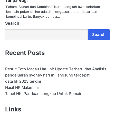
Tanpa Rugi
Pahami Aturan dan Kombinasi Kartu Langkah awal sebelum
n
bermain poker online adalah menguasai aturan dasar dan
kombinasi kartu. Banyak pemula…
Search
Search
Recent Posts
Result Toto Macau Hari Ini: Update Terbaru dan Analisis
pengeluaran sydney hari ini langsung tercepat
data hk 2023 terkini
Hasil HK Malam Ini
Tabel HK: Panduan Lengkap Untuk Pemain
Links