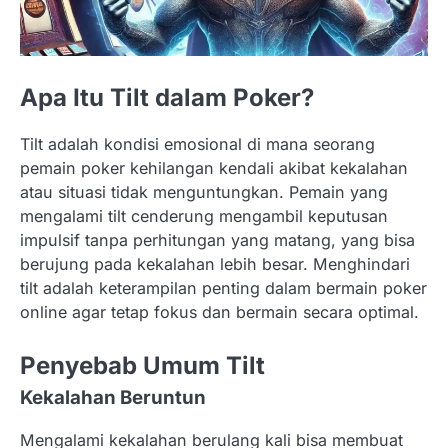
Apa Itu Tilt dalam Poker?
Tilt adalah kondisi emosional di mana seorang
pemain poker kehilangan kendali akibat kekalahan
atau situasi tidak menguntungkan. Pemain yang
mengalami tilt cenderung mengambil keputusan
impulsif tanpa perhitungan yang matang, yang bisa
berujung pada kekalahan lebih besar. Menghindari
tilt adalah keterampilan penting dalam bermain poker
online agar tetap fokus dan bermain secara optimal.
Penyebab Umum Tilt
Kekalahan Beruntun
Mengalami kekalahan berulang kali bisa membuat