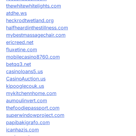
thewhitewhitelights.com
atdhe.ws
heckrodtwetland.org
halfheardinthestillness.com
mybestmassagechair.com
ericreed.net
fluxetine.com
mobilecasino8760.com
betqq3.net
casinoloans5.us
CasinoAuction.us
kipooglecouk.us
mykitchennhome.com
aumoulinvert.com
thefoodiepassport.com
superwindowproject.com
papibakigrafo.com
icanhazjs.com