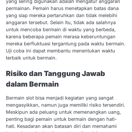
yang sering digunakan adalah mengatur anggaran
permainan. Pemain harus menetapkan batas dana
yang siap mereka pertaruhkan dan tidak melebihi
anggaran tersebut. Selain itu, tidak ada salahnya
untuk mencoba bermain di waktu yang berbeda,
karena beberapa pemain merasa keberuntungan
mereka berfluktuasi tergantung pada waktu bermain.
Uji coba ini dapat membantu menentukan waktu
terbaik untuk bermain.
Risiko dan Tanggung Jawab
dalam Bermain
Bermain slot bisa menjadi kegiatan yang sangat
mengasyikkan, namun juga memiliki risiko tersendiri.
Meskipun ada peluang untuk memenangkan uang,
penting bagi pemain untuk bermain dengan hati-
hati. Kesadaran akan batasan diri dan memahami