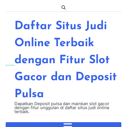
Skip
to
content
Daftar Situs Judi
Online Terbaik
dengan Fitur Slot
Gacor dan Deposit
Pulsa
Dapatkan Deposit pulsa dan mainkan slot gacor
dengan fitur unggulan di daftar situs judi online
terbaik.