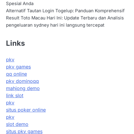
Spesial Anda
Alternatif Tautan Login Togelup: Panduan Komprehensif
Result Toto Macau Hari Ini: Update Terbaru dan Analisis
pengeluaran sydney hari ini langsung tercepat
Links
pkv
pkv games
qq online
pkv dominoqq
mahjong demo
link slot
pkv
situs poker online
pkv
slot demo
situs pkv games