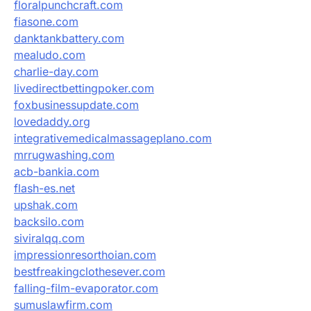
floralpunchcraft.com
fiasone.com
danktankbattery.com
mealudo.com
charlie-day.com
livedirectbettingpoker.com
foxbusinessupdate.com
lovedaddy.org
integrativemedicalmassageplano.com
mrrugwashing.com
acb-bankia.com
flash-es.net
upshak.com
backsilo.com
siviralqq.com
impressionresorthoian.com
bestfreakingclothesever.com
falling-film-evaporator.com
sumuslawfirm.com