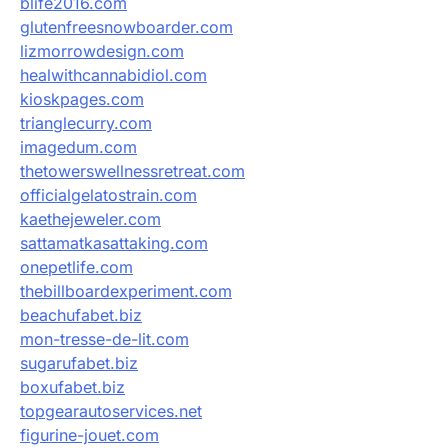
blife2016.com
glutenfreesnowboarder.com
lizmorrowdesign.com
healwithcannabidiol.com
kioskpages.com
trianglecurry.com
imagedum.com
thetowerswellnessretreat.com
officialgelatostrain.com
kaethejeweler.com
sattamatkasattaking.com
onepetlife.com
thebillboardexperiment.com
beachufabet.biz
mon-tresse-de-lit.com
sugarufabet.biz
boxufabet.biz
topgearautoservices.net
figurine-jouet.com