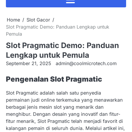
Home
Slot Gacor
Slot Pragmatic Demo: Panduan Lengkap untuk
Pemula
Slot Pragmatic Demo: Panduan
Lengkap untuk Pemula
September 21, 2025
admin@coolmicrotech.com
Pengenalan Slot Pragmatic
Slot Pragmatic adalah salah satu penyedia
permainan judi online terkemuka yang menawarkan
berbagai jenis mesin slot yang menarik dan
menghibur. Dengan desain yang inovatif dan fitur-
fitur menarik, Slot Pragmatic telah menjadi favorit di
kalangan pemain di seluruh dunia. Melalui artikel ini,