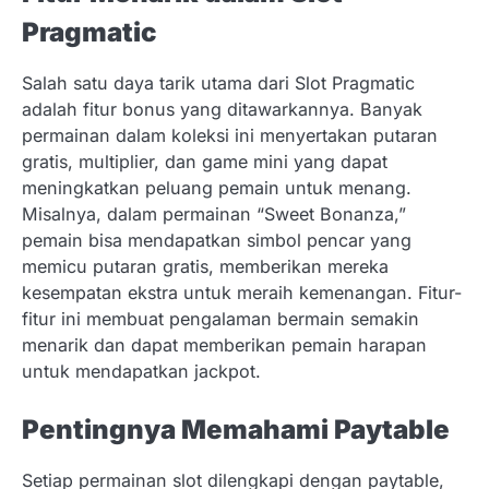
Pragmatic
Salah satu daya tarik utama dari Slot Pragmatic
adalah fitur bonus yang ditawarkannya. Banyak
permainan dalam koleksi ini menyertakan putaran
gratis, multiplier, dan game mini yang dapat
meningkatkan peluang pemain untuk menang.
Misalnya, dalam permainan “Sweet Bonanza,”
pemain bisa mendapatkan simbol pencar yang
memicu putaran gratis, memberikan mereka
kesempatan ekstra untuk meraih kemenangan. Fitur-
fitur ini membuat pengalaman bermain semakin
menarik dan dapat memberikan pemain harapan
untuk mendapatkan jackpot.
Pentingnya Memahami Paytable
Setiap permainan slot dilengkapi dengan paytable,