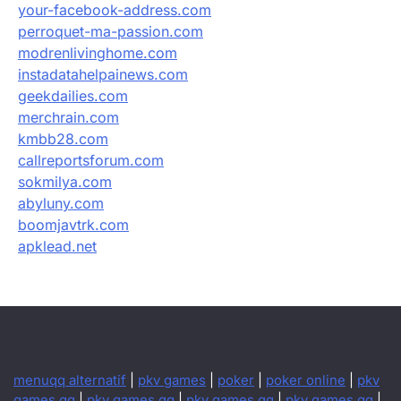
your-facebook-address.com
perroquet-ma-passion.com
modrenlivinghome.com
instadatahelpainews.com
geekdailies.com
merchrain.com
kmbb28.com
callreportsforum.com
sokmilya.com
abyluny.com
boomjavtrk.com
apklead.net
menuqq alternatif
|
pkv games
|
poker
|
poker online
|
pkv
games qq
|
pkv games qq
|
pkv games qq
|
pkv games qq
|