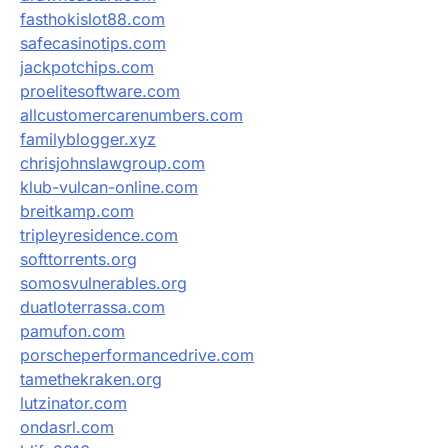
fasthokislot88.com
safecasinotips.com
jackpotchips.com
proelitesoftware.com
allcustomercarenumbers.com
familyblogger.xyz
chrisjohnslawgroup.com
klub-vulcan-online.com
breitkamp.com
tripleyresidence.com
softtorrents.org
somosvulnerables.org
duatloterrassa.com
pamufon.com
porscheperformancedrive.com
tamethekraken.org
lutzinator.com
ondasrl.com