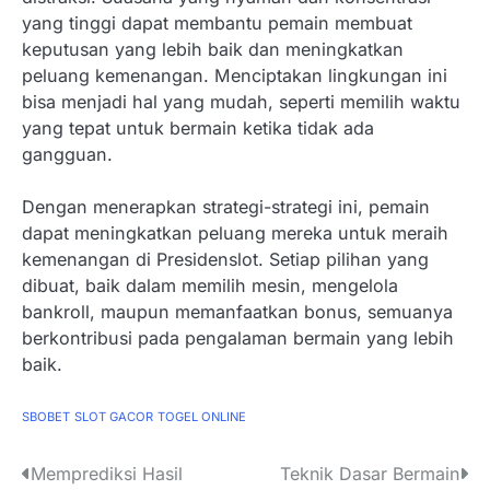
yang tinggi dapat membantu pemain membuat
keputusan yang lebih baik dan meningkatkan
peluang kemenangan. Menciptakan lingkungan ini
bisa menjadi hal yang mudah, seperti memilih waktu
yang tepat untuk bermain ketika tidak ada
gangguan.
Dengan menerapkan strategi-strategi ini, pemain
dapat meningkatkan peluang mereka untuk meraih
kemenangan di Presidenslot. Setiap pilihan yang
dibuat, baik dalam memilih mesin, mengelola
bankroll, maupun memanfaatkan bonus, semuanya
berkontribusi pada pengalaman bermain yang lebih
baik.
SBOBET
SLOT GACOR
TOGEL ONLINE
P
Memprediksi Hasil
Teknik Dasar Bermain