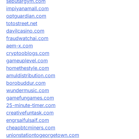
seputargym.com
impiyanamall.com
optguardian.com
totostreet.net
davilcasino.com
fraudwatchai.com
aem-x.com
cryptooblogs.com
gameuplevel.com
homethestyle.com
amuldistribution.com
borobuddur.com
wundermusic.com
gamefungames.com
25-minute-timer.com
creativefuntask.com
engrsaifulsaif.com
cheapbtcminers.com
unionstationtogeorgetown.com