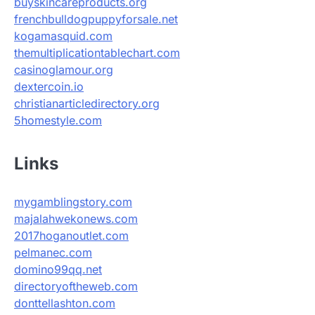
buyskincareproducts.org
frenchbulldogpuppyforsale.net
kogamasquid.com
themultiplicationtablechart.com
casinoglamour.org
dextercoin.io
christianarticledirectory.org
5homestyle.com
Links
mygamblingstory.com
majalahwekonews.com
2017hoganoutlet.com
pelmanec.com
domino99qq.net
directoryoftheweb.com
donttellashton.com