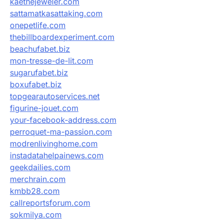
kaethejeweler.com
sattamatkasattaking.com
onepetlife.com
thebillboardexperiment.com
beachufabet.biz
mon-tresse-de-lit.com
sugarufabet.biz
boxufabet.biz
topgearautoservices.net
figurine-jouet.com
your-facebook-address.com
perroquet-ma-passion.com
modrenlivinghome.com
instadatahelpainews.com
geekdailies.com
merchrain.com
kmbb28.com
callreportsforum.com
sokmilya.com