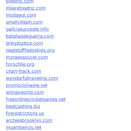
bilesinc.com
milaretreatnz.com
modaagi.com
smallvilleph.com
galiciasuroeste.info
batallasdeguerra.com
dregstudios.com
neatstuffhelpskids.org
moraessoccer.com
forochile.org
chart-track.com
wonderfultraveling.com
promocioname.net
wimaxworld.com
freeonlinecricketgames.net
bestcashing.biz
firerestrictions.us
archiesbrooklyn.com
muambeiros.net