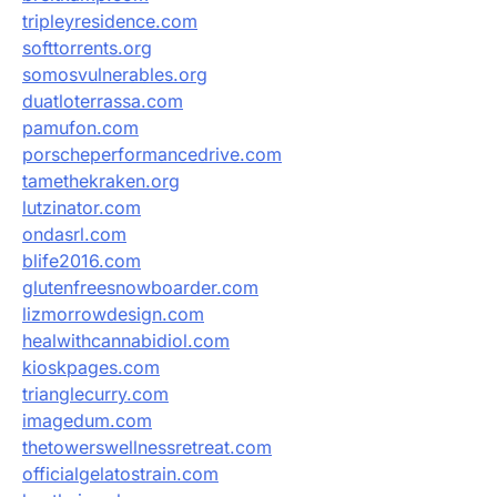
tripleyresidence.com
softtorrents.org
somosvulnerables.org
duatloterrassa.com
pamufon.com
porscheperformancedrive.com
tamethekraken.org
lutzinator.com
ondasrl.com
blife2016.com
glutenfreesnowboarder.com
lizmorrowdesign.com
healwithcannabidiol.com
kioskpages.com
trianglecurry.com
imagedum.com
thetowerswellnessretreat.com
officialgelatostrain.com