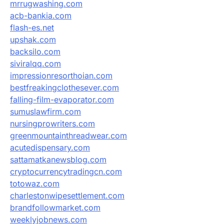
mrrugwashing.com
acb-bankia.com
flash-es.net
upshak.com
backsilo.com
siviralqq.com
impressionresorthoian.com
bestfreakingclothesever.com
falling-film-evaporator.com
sumuslawfirm.com
nursingprowriters.com
greenmountainthreadwear.com
acutedispensary.com
sattamatkanewsblog.com
cryptocurrencytradingcn.com
totowaz.com
charlestonwipesettlement.com
brandfollowmarket.com
weeklyjobnews.com