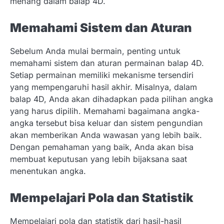
menang dalam balap 4D.
Memahami Sistem dan Aturan
Sebelum Anda mulai bermain, penting untuk
memahami sistem dan aturan permainan balap 4D.
Setiap permainan memiliki mekanisme tersendiri
yang mempengaruhi hasil akhir. Misalnya, dalam
balap 4D, Anda akan dihadapkan pada pilihan angka
yang harus dipilih. Memahami bagaimana angka-
angka tersebut bisa keluar dan sistem pengundian
akan memberikan Anda wawasan yang lebih baik.
Dengan pemahaman yang baik, Anda akan bisa
membuat keputusan yang lebih bijaksana saat
menentukan angka.
Mempelajari Pola dan Statistik
Mempelajari pola dan statistik dari hasil-hasil