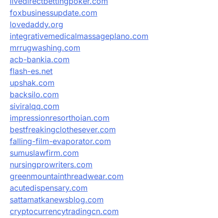
livedirectbettingpoker.com
foxbusinessupdate.com
lovedaddy.org
integrativemedicalmassageplano.com
mrrugwashing.com
acb-bankia.com
flash-es.net
upshak.com
backsilo.com
siviralqq.com
impressionresorthoian.com
bestfreakingclothesever.com
falling-film-evaporator.com
sumuslawfirm.com
nursingprowriters.com
greenmountainthreadwear.com
acutedispensary.com
sattamatkanewsblog.com
cryptocurrencytradingcn.com