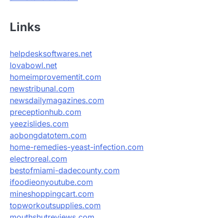
Links
helpdesksoftwares.net
lovabowl.net
homeimprovementit.com
newstribunal.com
newsdailymagazines.com
preceptionhub.com
yeezislides.com
aobongdatotem.com
home-remedies-yeast-infection.com
electroreal.com
bestofmiami-dadecounty.com
ifoodieonyoutube.com
mineshoppingcart.com
topworkoutsupplies.com
mouthshutreviews.com