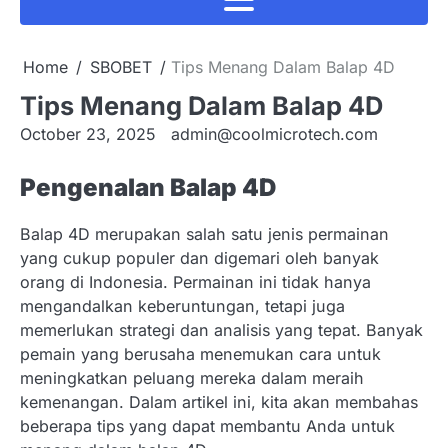
Home
SBOBET
Tips Menang Dalam Balap 4D
Tips Menang Dalam Balap 4D
October 23, 2025
admin@coolmicrotech.com
Pengenalan Balap 4D
Balap 4D merupakan salah satu jenis permainan
yang cukup populer dan digemari oleh banyak
orang di Indonesia. Permainan ini tidak hanya
mengandalkan keberuntungan, tetapi juga
memerlukan strategi dan analisis yang tepat. Banyak
pemain yang berusaha menemukan cara untuk
meningkatkan peluang mereka dalam meraih
kemenangan. Dalam artikel ini, kita akan membahas
beberapa tips yang dapat membantu Anda untuk