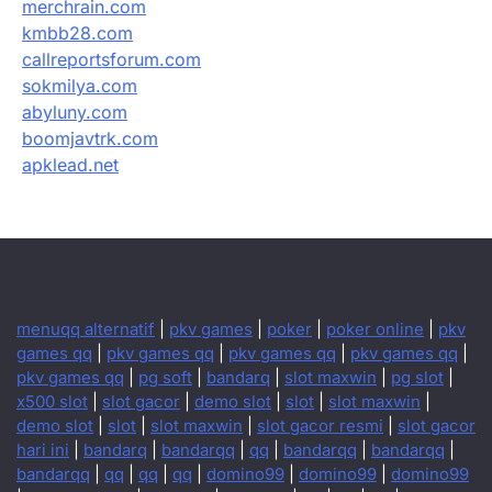
merchrain.com
kmbb28.com
callreportsforum.com
sokmilya.com
abyluny.com
boomjavtrk.com
apklead.net
menuqq alternatif
|
pkv games
|
poker
|
poker online
|
pkv
games qq
|
pkv games qq
|
pkv games qq
|
pkv games qq
|
pkv games qq
|
pg soft
|
bandarq
|
slot maxwin
|
pg slot
|
x500 slot
|
slot gacor
|
demo slot
|
slot
|
slot maxwin
|
demo slot
|
slot
|
slot maxwin
|
slot gacor resmi
|
slot gacor
hari ini
|
bandarq
|
bandarqq
|
qq
|
bandarqq
|
bandarqq
|
bandarqq
|
qq
|
qq
|
qq
|
domino99
|
domino99
|
domino99