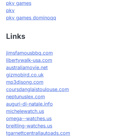
pkv games
pkv
pkv games dominoqq
Links
jimsfamousbbq.com
libertywalk-usa.com
australiamovie.net
gizmobird.co.uk
mp3djsong.com
coursdanglaistoulouse.com
neptunuslex.com
auguri-di-natale.info
michelewatch.us
omega--watches.us
breitling-watches.us
tgarnettcentrallautoads.com