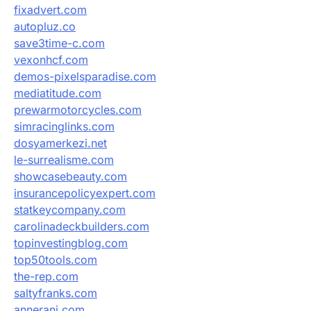
fixadvert.com
autopluz.co
save3time-c.com
vexonhcf.com
demos-pixelsparadise.com
mediatitude.com
prewarmotorcycles.com
simracinglinks.com
dosyamerkezi.net
le-surrealisme.com
showcasebeauty.com
insurancepolicyexpert.com
statkeycompany.com
carolinadeckbuilders.com
topinvestingblog.com
top50tools.com
the-rep.com
saltyfranks.com
annerani.com