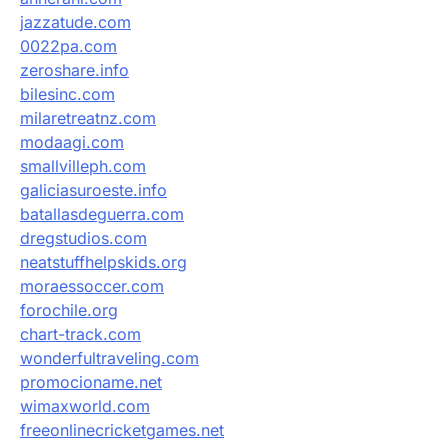
jazzatude.com
0022pa.com
zeroshare.info
bilesinc.com
milaretreatnz.com
modaagi.com
smallvilleph.com
galiciasuroeste.info
batallasdeguerra.com
dregstudios.com
neatstuffhelpskids.org
moraessoccer.com
forochile.org
chart-track.com
wonderfultraveling.com
promocioname.net
wimaxworld.com
freeonlinecricketgames.net