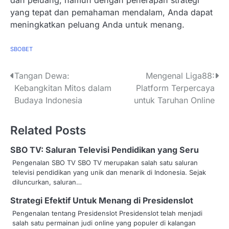
yang tepat dan pemahaman mendalam, Anda dapat
meningkatkan peluang Anda untuk menang.
SBOBET
P
Tangan Dewa:
Mengenal Liga88:
Kebangkitan Mitos dalam
Platform Terpercaya
o
Budaya Indonesia
untuk Taruhan Online
s
Related Posts
t
n
SBO TV: Saluran Televisi Pendidikan yang Seru
Pengenalan SBO TV SBO TV merupakan salah satu saluran
a
televisi pendidikan yang unik dan menarik di Indonesia. Sejak
diluncurkan, saluran…
v
Strategi Efektif Untuk Menang di Presidenslot
i
Pengenalan tentang Presidenslot Presidenslot telah menjadi
g
salah satu permainan judi online yang populer di kalangan