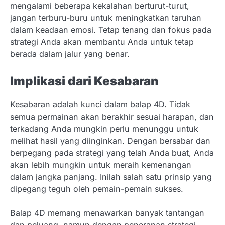
mengalami beberapa kekalahan berturut-turut,
jangan terburu-buru untuk meningkatkan taruhan
dalam keadaan emosi. Tetap tenang dan fokus pada
strategi Anda akan membantu Anda untuk tetap
berada dalam jalur yang benar.
Implikasi dari Kesabaran
Kesabaran adalah kunci dalam balap 4D. Tidak
semua permainan akan berakhir sesuai harapan, dan
terkadang Anda mungkin perlu menunggu untuk
melihat hasil yang diinginkan. Dengan bersabar dan
berpegang pada strategi yang telah Anda buat, Anda
akan lebih mungkin untuk meraih kemenangan
dalam jangka panjang. Inilah salah satu prinsip yang
dipegang teguh oleh pemain-pemain sukses.
Balap 4D memang menawarkan banyak tantangan
dan peluang, namun dengan penerapan strategi