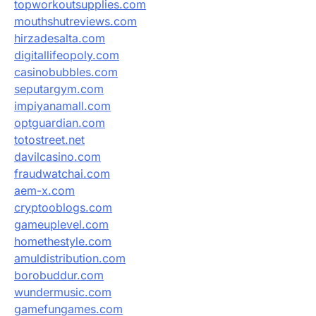
topworkoutsupplies.com
mouthshutreviews.com
hirzadesalta.com
digitallifeopoly.com
casinobubbles.com
seputargym.com
impiyanamall.com
optguardian.com
totostreet.net
davilcasino.com
fraudwatchai.com
aem-x.com
cryptooblogs.com
gameuplevel.com
homethestyle.com
amuldistribution.com
borobuddur.com
wundermusic.com
gamefungames.com