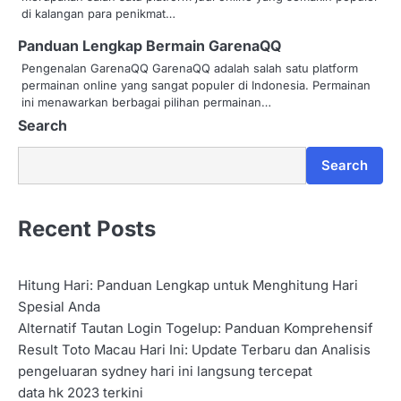
di kalangan para penikmat…
Panduan Lengkap Bermain GarenaQQ
Pengenalan GarenaQQ GarenaQQ adalah salah satu platform
permainan online yang sangat populer di Indonesia. Permainan
ini menawarkan berbagai pilihan permainan…
Search
Search
Recent Posts
Hitung Hari: Panduan Lengkap untuk Menghitung Hari
Spesial Anda
Alternatif Tautan Login Togelup: Panduan Komprehensif
Result Toto Macau Hari Ini: Update Terbaru dan Analisis
pengeluaran sydney hari ini langsung tercepat
data hk 2023 terkini