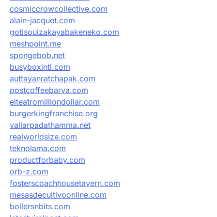
cosmiccrowcollective.com
alain-jacquet.com
gotisouizakayabakeneko.com
meshpoint.me
spongebob.net
busyboxintl.com
auttayanratchapak.com
postcoffeebarva.com
elteatromilliondollar.com
burgerkingfranchise.org
vallarpadathamma.net
realworldsize.com
teknolama.com
productforbaby.com
orb-z.com
fosterscoachhousetavern.com
mesasdecultivoonline.com
boilersnbits.com