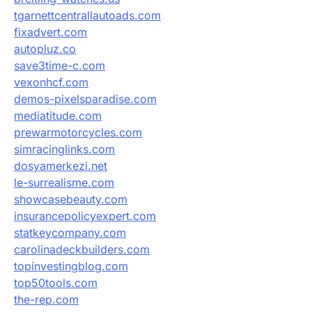
tgarnettcentrallautoads.com
fixadvert.com
autopluz.co
save3time-c.com
vexonhcf.com
demos-pixelsparadise.com
mediatitude.com
prewarmotorcycles.com
simracinglinks.com
dosyamerkezi.net
le-surrealisme.com
showcasebeauty.com
insurancepolicyexpert.com
statkeycompany.com
carolinadeckbuilders.com
topinvestingblog.com
top50tools.com
the-rep.com