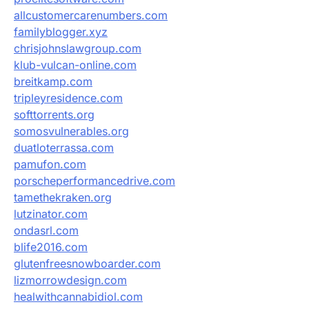
allcustomercarenumbers.com
familyblogger.xyz
chrisjohnslawgroup.com
klub-vulcan-online.com
breitkamp.com
tripleyresidence.com
softtorrents.org
somosvulnerables.org
duatloterrassa.com
pamufon.com
porscheperformancedrive.com
tamethekraken.org
lutzinator.com
ondasrl.com
blife2016.com
glutenfreesnowboarder.com
lizmorrowdesign.com
healwithcannabidiol.com