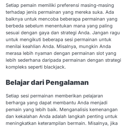
Setiap pemain memiliki preferensi masing-masing
terhadap jenis permainan yang mereka suka. Ada
baiknya untuk mencoba beberapa permainan yang
berbeda sebelum menentukan mana yang paling
sesuai dengan gaya dan strategi Anda. Jangan ragu
untuk mengikuti beberapa sesi permainan untuk
menilai keahlian Anda. Misalnya, mungkin Anda
merasa lebih nyaman dengan permainan slot yang
lebih sederhana daripada permainan dengan strategi
kompleks seperti blackjack.
Belajar dari Pengalaman
Setiap sesi permainan memberikan pelajaran
berharga yang dapat membantu Anda menjadi
pemain yang lebih baik. Menganalisis kemenangan
dan kekalahan Anda adalah langkah penting untuk
meningkatkan keterampilan bermain. Misalnya, jika