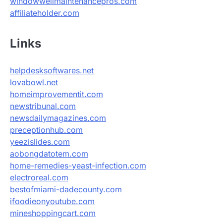
windowwellmaintenancepros.com
affiliateholder.com
Links
helpdesksoftwares.net
lovabowl.net
homeimprovementit.com
newstribunal.com
newsdailymagazines.com
preceptionhub.com
yeezislides.com
aobongdatotem.com
home-remedies-yeast-infection.com
electroreal.com
bestofmiami-dadecounty.com
ifoodieonyoutube.com
mineshoppingcart.com