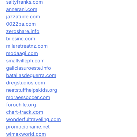
saltyfranks.com
annerani.com
jazzatude.com
0022pa.com
zeroshare.info
bilesinc.com
milaretreatnz.com
modaagi.com
smallvilleph.com
galiciasuroeste.info
batallasdeguerra.com
dregstudios.com
neatstuffhelpskids.org
moraessoccer.com
forochile.org
chart-track.com
wonderfultraveling.com
promocioname.net
wimaxworld.com