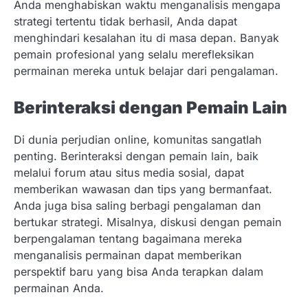
Anda menghabiskan waktu menganalisis mengapa
strategi tertentu tidak berhasil, Anda dapat
menghindari kesalahan itu di masa depan. Banyak
pemain profesional yang selalu merefleksikan
permainan mereka untuk belajar dari pengalaman.
Berinteraksi dengan Pemain Lain
Di dunia perjudian online, komunitas sangatlah
penting. Berinteraksi dengan pemain lain, baik
melalui forum atau situs media sosial, dapat
memberikan wawasan dan tips yang bermanfaat.
Anda juga bisa saling berbagi pengalaman dan
bertukar strategi. Misalnya, diskusi dengan pemain
berpengalaman tentang bagaimana mereka
menganalisis permainan dapat memberikan
perspektif baru yang bisa Anda terapkan dalam
permainan Anda.