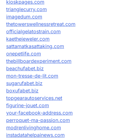
kioskpages.com
trianglecurry.com
imagedum.com
thetowerswellnessretreat.com
officialgelatostrain.com
kaethejeweler.com
sattamatkasattaking.com
onepetlife.com
thebillboardexperiment.com
beachufabet.biz
mon-tresse-de-lit.com
sugarufabet.biz
boxufabet.biz
topgearautoservices.net
figurine-jouet.com
your-facebook-address.com
perroquet-ma-passion.com
modrenlivinghome.com
instadatahelpainews.com