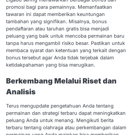
promosi bagi para pemainnya. Memanfaatkan
tawaran ini dapat memberikan keuntungan
tambahan yang signifikan. Misalnya, bonus
pendaftaran atau taruhan gratis bisa menjadi
peluang yang baik untuk mencoba permainan baru
tanpa harus mengambil risiko besar. Pastikan untuk
membaca syarat dan ketentuan yang terkait dengan
bonus tersebut agar Anda tidak terjebak dalam
ketidakpahaman yang bisa merugikan.
Berkembang Melalui Riset dan
Analisis
Terus mengupdate pengetahuan Anda tentang
permainan dan strategi terbaru dapat meningkatkan
peluang Anda untuk menang. Mengikuti berita
terbaru tentang olahraga atau perkembangan dalam
permainan yang Anda mainkan bisa memberikan