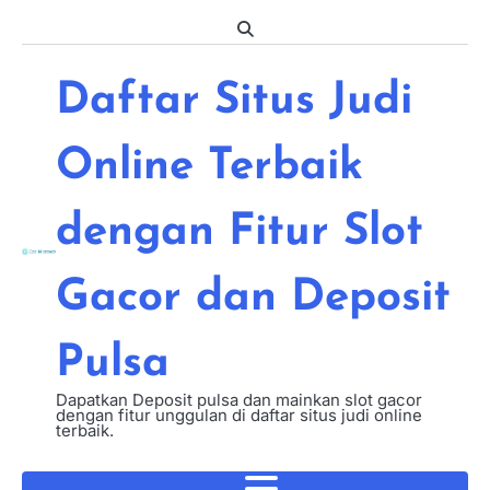
Skip
to
content
Daftar Situs Judi
Online Terbaik
dengan Fitur Slot
Gacor dan Deposit
Pulsa
Dapatkan Deposit pulsa dan mainkan slot gacor
dengan fitur unggulan di daftar situs judi online
terbaik.