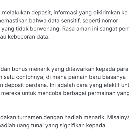
 melakukan deposit, informasi yang dikirimkan ke
 memastikan bahwa data sensitif, seperti nomor
k yang tidak berwenang. Rasa aman ini sangat pen
tau kebocoran data.
 dan bonus menarik yang ditawarkan kepada para
h satu contohnya, di mana pemain baru biasanya
eposit perdana. Ini adalah cara yang efektif un
g mereka untuk mencoba berbagai permainan yan
gadakan turnamen dengan hadiah menarik. Misalny
diah uang tunai yang signifikan kepada