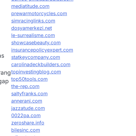
mediatitude.com
prewarmotorcycles.com
simracinglinks.com
dosyamerkezi.net
le-surrealisme.com
showcasebeauty.com
insurancepolicyexpert.com
as
statkeycompany.com
carolinadeckbuilders.com
topinvestingblog.com
rang
top50tools.com
ggap
the-rep.com
saltyfranks.com
annerani.com
jazzatude.com
0022pa.com
zeroshare.info
bilesinc.com