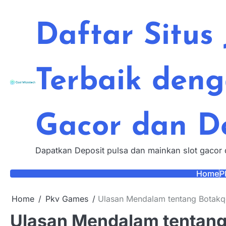
Skip
to
Daftar Situs 
content
Terbaik deng
Gacor dan De
Dapatkan Deposit pulsa dan mainkan slot gacor de
Home
P
Home
Pkv Games
Ulasan Mendalam tentang Botak
Ulasan Mendalam tentang