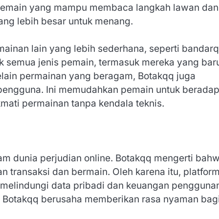
. Pemain yang mampu membaca langkah lawan dan
ang lebih besar untuk menang.
ainan lain yang lebih sederhana, seperti bandarq
tuk semua jenis pemain, termasuk mereka yang bar
Selain permainan yang beragam, Botakqq juga
pengguna. Ini memudahkan pemain untuk beradap
mati permainan tanpa kendala teknis.
am dunia perjudian online. Botakqq mengerti bah
ransaksi dan bermain. Oleh karena itu, platform 
 melindungi data pribadi dan keuangan pengguna
, Botakqq berusaha memberikan rasa nyaman bag