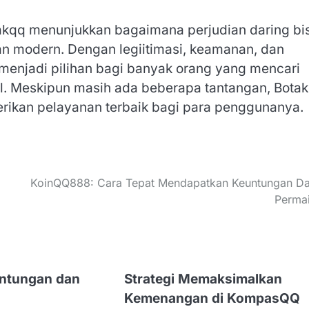
akqq menunjukkan bagaimana perjudian daring bi
an modern. Dengan legiitimasi, keamanan, dan
 menjadi pilihan bagi banyak orang yang mencari
l. Meskipun masih ada beberapa tantangan, Bota
rikan pelayanan terbaik bagi para penggunanya.
KoinQQ888: Cara Tepat Mendapatkan Keuntungan D
Perma
untungan dan
Strategi Memaksimalkan
Kemenangan di KompasQQ