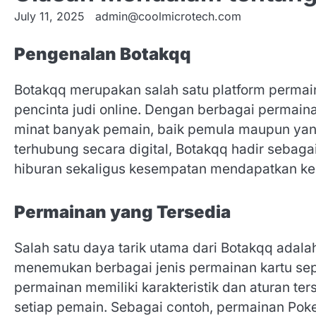
July 11, 2025
admin@coolmicrotech.com
Pengenalan Botakqq
Botakqq merupakan salah satu platform permai
pencinta judi online. Dengan berbagai permain
minat banyak pemain, baik pemula maupun ya
terhubung secara digital, Botakqq hadir sebaga
hiburan sekaligus kesempatan mendapatkan keu
Permainan yang Tersedia
Salah satu daya tarik utama dari Botakqq adal
menemukan berbagai jenis permainan kartu sep
permainan memiliki karakteristik dan aturan t
setiap pemain. Sebagai contoh, permainan Poker