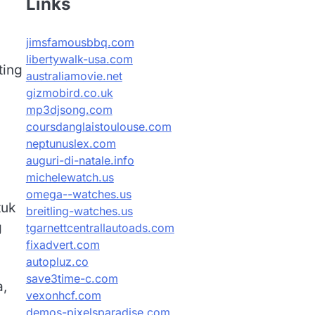
Links
jimsfamousbbq.com
libertywalk-usa.com
ting
australiamovie.net
gizmobird.co.uk
mp3djsong.com
coursdanglaistoulouse.com
neptunuslex.com
auguri-di-natale.info
michelewatch.us
omega--watches.us
tuk
breitling-watches.us
g
tgarnettcentrallautoads.com
fixadvert.com
autopluz.co
save3time-c.com
a,
vexonhcf.com
demos-pixelsparadise.com