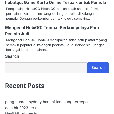
v
hebatqq: Game Kartu Online Terbaik untuk Pemula
Pengenalan HebatQQ HebatQQ adalah salah satu platform
i
permainan kartu online yang sedang populer di kalangan
pemula. Dengan perkembangan teknologi, semakin…
g
Mengenal HobiQQ: Tempat Berkumpulnya Para
a
Pecinta Judi
t
Mengenal HobiQQ HobiQQ merupakan salah satu platform yang
semakin populer di kalangan pecinta judi di Indonesia. Dengan
i
berbagai jenis permainan…
o
Search
n
Search
Recent Posts
pengeluaran sydney hari ini langsung tercepat
data hk 2023 terkini
Hasil HK Malam Ini