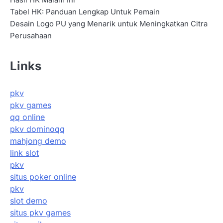
Tabel HK: Panduan Lengkap Untuk Pemain
Desain Logo PU yang Menarik untuk Meningkatkan Citra
Perusahaan
Links
pkv
pkv games
qq online
pkv dominoqq
mahjong demo
link slot
pkv
situs poker online
pkv
slot demo
situs pkv games