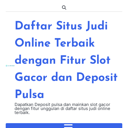
Skip
to
content
Daftar Situs Judi
Online Terbaik
dengan Fitur Slot
Gacor dan Deposit
Pulsa
Dapatkan Deposit pulsa dan mainkan slot gacor
dengan fitur unggulan di daftar situs judi online
terbaik.