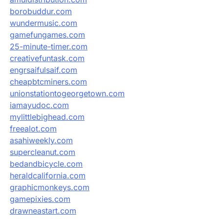
borobuddur.com
wundermusic.com
gamefungames.com
25-minute-timer.com
creativefuntask.com
engrsaifulsaif.com
cheapbtcminers.com
unionstationtogeorgetown.com
iamayudoc.com
mylittlebighead.com
freealot.com
asahiweekly.com
supercleanut.com
bedandbicycle.com
heraldcalifornia.com
graphicmonkeys.com
gamepixies.com
drawneastart.com