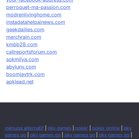
perroquet-ma-passion.com
modrenlivinghome.com
instadatahelpainews.com
geekdailies.com
merchrain.com
kmbb28.com
callreportsforum.com
sokmilya.com
abyluny.com
boomjavtrk.com
apklead.net
menuqq alternatif
|
pkv games
|
poker
|
poker online
|
pkv
games qq
|
pkv games qq
|
pkv games qq
|
pkv games qq
|