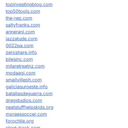
topinvestingblog.com
top50tools.com
the-rep.com
saltyfranks.com
annerani.com
jazzatude.com
0022pa.com
zeroshare.info
bilesinc.com
milaretreatnz.com
modaagi.com
smallvilleph.com
galiciasuroeste.info
batallasdeguerra.com
dregstudios.com
neatstuffhelpskids.org
moraessoccer.com
forochile.org
chart-track.com