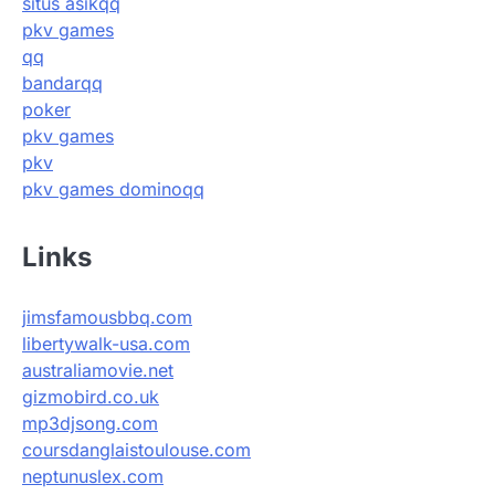
situs asikqq
pkv games
qq
bandarqq
poker
pkv games
pkv
pkv games dominoqq
Links
jimsfamousbbq.com
libertywalk-usa.com
australiamovie.net
gizmobird.co.uk
mp3djsong.com
coursdanglaistoulouse.com
neptunuslex.com