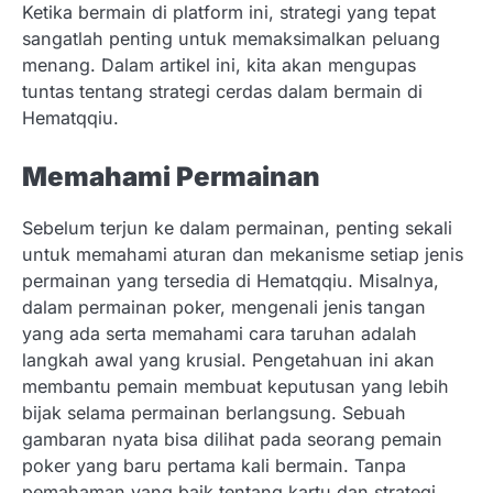
Ketika bermain di platform ini, strategi yang tepat
sangatlah penting untuk memaksimalkan peluang
menang. Dalam artikel ini, kita akan mengupas
tuntas tentang strategi cerdas dalam bermain di
Hematqqiu.
Memahami Permainan
Sebelum terjun ke dalam permainan, penting sekali
untuk memahami aturan dan mekanisme setiap jenis
permainan yang tersedia di Hematqqiu. Misalnya,
dalam permainan poker, mengenali jenis tangan
yang ada serta memahami cara taruhan adalah
langkah awal yang krusial. Pengetahuan ini akan
membantu pemain membuat keputusan yang lebih
bijak selama permainan berlangsung. Sebuah
gambaran nyata bisa dilihat pada seorang pemain
poker yang baru pertama kali bermain. Tanpa
pemahaman yang baik tentang kartu dan strategi