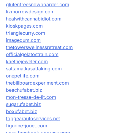
glutenfreesnowboarder.com
lizmorrowdesign.com
healwithcannabidiol.com
kioskpages.com
trianglecurry.com
imagedum.com
thetowerswellnessretreat.com
officialgelatostrain.com
kaethejeweler.com
sattamatkasattaking.com
onepetlife.com
thebillboardexperiment.com
beachufabet.biz
mon-tresse-de-lit.com
sugarufabet.biz
boxufabet.biz
topgearautoservices.net
figurine-jouet.com
your-facebook-address.com