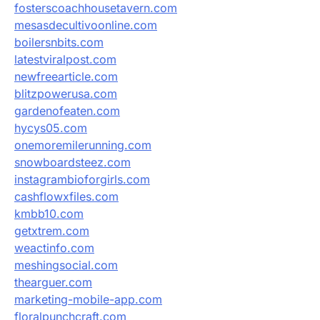
fosterscoachhousetavern.com
mesasdecultivoonline.com
boilersnbits.com
latestviralpost.com
newfreearticle.com
blitzpowerusa.com
gardenofeaten.com
hycys05.com
onemoremilerunning.com
snowboardsteez.com
instagrambioforgirls.com
cashflowxfiles.com
kmbb10.com
getxtrem.com
weactinfo.com
meshingsocial.com
thearguer.com
marketing-mobile-app.com
floralpunchcraft.com