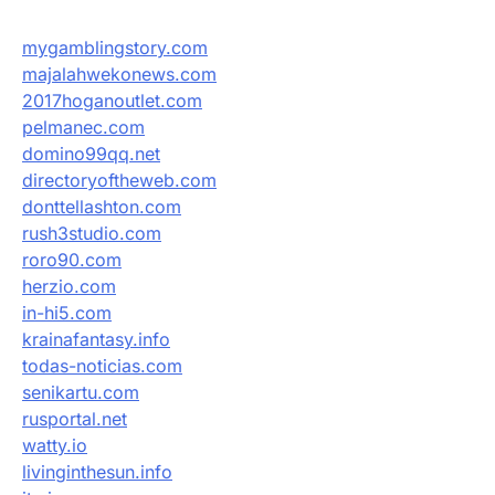
mygamblingstory.com
majalahwekonews.com
2017hoganoutlet.com
pelmanec.com
domino99qq.net
directoryoftheweb.com
donttellashton.com
rush3studio.com
roro90.com
herzio.com
in-hi5.com
krainafantasy.info
todas-noticias.com
senikartu.com
rusportal.net
watty.io
livinginthesun.info