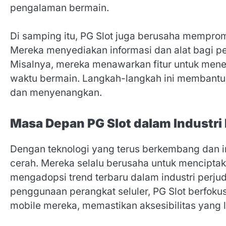
pengalaman bermain.
Di samping itu, PG Slot juga berusaha memprom
Mereka menyediakan informasi dan alat bagi p
Misalnya, mereka menawarkan fitur untuk mene
waktu bermain. Langkah-langkah ini membant
dan menyenangkan.
Masa Depan PG Slot dalam Industri 
Dengan teknologi yang terus berkembang dan i
cerah. Mereka selalu berusaha untuk menciptak
mengadopsi trend terbaru dalam industri perjud
penggunaan perangkat seluler, PG Slot berfoku
mobile mereka, memastikan aksesibilitas yang 