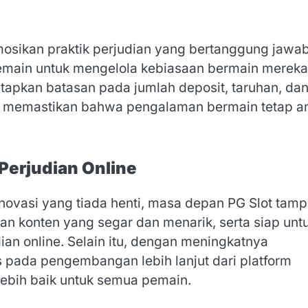
osikan praktik perjudian yang bertanggung jawab
emain untuk mengelola kebiasaan bermain mereka
tapkan batasan pada jumlah deposit, taruhan, da
u memastikan bahwa pengalaman bermain tetap 
Perjudian Online
novasi yang tiada henti, masa depan PG Slot tam
an konten yang segar dan menarik, serta siap unt
ian online. Selain itu, dengan meningkatnya
s pada pengembangan lebih lanjut dari platform
lebih baik untuk semua pemain.