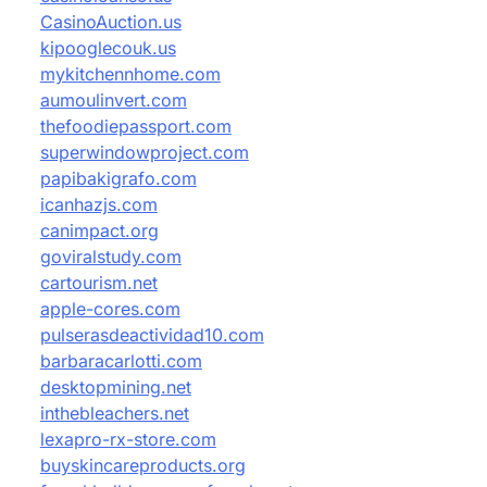
CasinoAuction.us
kipooglecouk.us
mykitchennhome.com
aumoulinvert.com
thefoodiepassport.com
superwindowproject.com
papibakigrafo.com
icanhazjs.com
canimpact.org
goviralstudy.com
cartourism.net
apple-cores.com
pulserasdeactividad10.com
barbaracarlotti.com
desktopmining.net
inthebleachers.net
lexapro-rx-store.com
buyskincareproducts.org