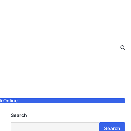
i Online
Search
Search