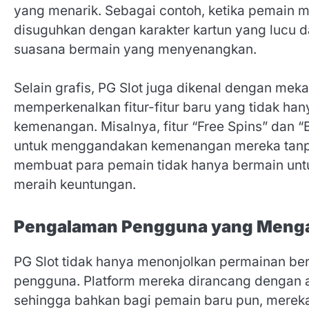
yang menarik. Sebagai contoh, ketika pemain 
disuguhkan dengan karakter kartun yang lucu 
suasana bermain yang menyenangkan.
Selain grafis, PG Slot juga dikenal dengan mek
memperkenalkan fitur-fitur baru yang tidak han
kemenangan. Misalnya, fitur “Free Spins” dan
untuk menggandakan kemenangan mereka tanpa 
membuat para pemain tidak hanya bermain untu
meraih keuntungan.
Pengalaman Pengguna yang Men
PG Slot tidak hanya menonjolkan permainan berk
pengguna. Platform mereka dirancang dengan a
sehingga bahkan bagi pemain baru pun, mere