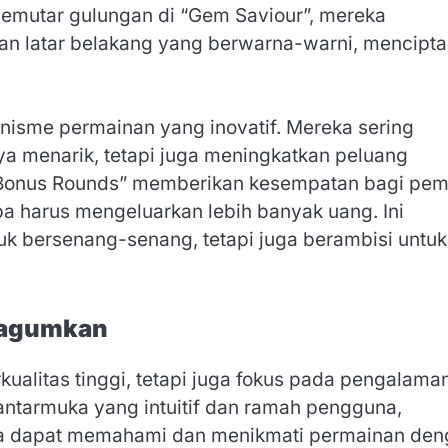
memutar gulungan di “Gem Saviour”, mereka
dan latar belakang yang berwarna-warni, mencipt
anisme permainan yang inovatif. Mereka sering
ya menarik, tetapi juga meningkatkan peluang
 “Bonus Rounds” memberikan kesempatan bagi pem
harus mengeluarkan lebih banyak uang. Ini
k bersenang-senang, tetapi juga berambisi untuk
gagumkan
ualitas tinggi, tetapi juga fokus pada pengalama
ntarmuka yang intuitif dan ramah pengguna,
ka dapat memahami dan menikmati permainan den