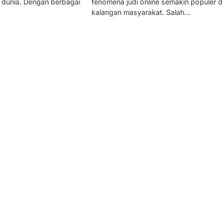
h dunia. Dengan berbagai
fenomena judi online semakin populer d
kalangan masyarakat. Salah…