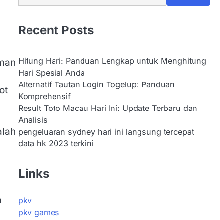
Recent Posts
Hitung Hari: Panduan Lengkap untuk Menghitung
aman
Hari Spesial Anda
Alternatif Tautan Login Togelup: Panduan
ot
Komprehensif
Result Toto Macau Hari Ini: Update Terbaru dan
Analisis
alah
pengeluaran sydney hari ini langsung tercepat
data hk 2023 terkini
Links
a
pkv
pkv games