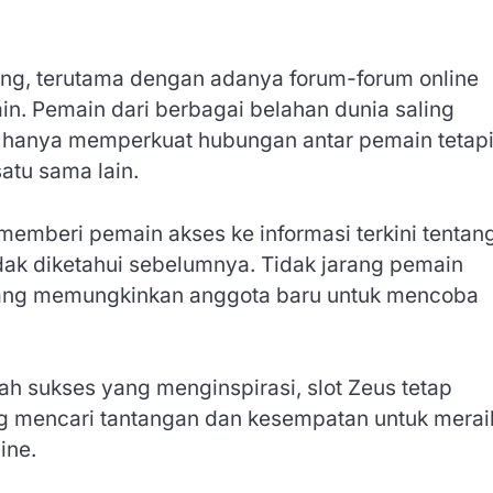
ng, terutama dengan adanya forum-forum online
n. Pemain dari berbagai belahan dunia saling
dak hanya memperkuat hubungan antar pemain tetap
atu sama lain.
memberi pemain akses ke informasi terkini tentan
dak diketahui sebelumnya. Tidak jarang pemain
 yang memungkinkan anggota baru untuk mencoba
sah sukses yang menginspirasi, slot Zeus tetap
g mencari tantangan dan kesempatan untuk merai
ine.