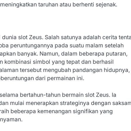
 meningkatkan taruhan atau berhenti sejenak.
dunia slot Zeus. Salah satunya adalah cerita tent
ba peruntungannya pada suatu malam setelah
arapkan banyak. Namun, dalam beberapa putaran,
 kombinasi simbol yang tepat dan berhasil
alaman tersebut mengubah pandangan hidupnya,
eberuntungan dari permainan ini.
selama bertahun-tahun bermain slot Zeus. Ia
s dan mulai menerapkan strateginya dengan saksa
eraih beberapa kemenangan signifikan yang
 nyaman.