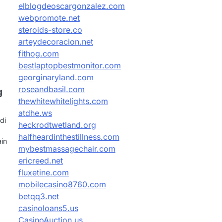
elblogdeoscargonzalez.com
webpromote.net
steroids-store.co
arteydecoracion.net
fithog.com
bestlaptopbestmonitor.com
georginaryland.com
roseandbasil.com
g
thewhitewhitelights.com
atdhe.ws
di
heckrodtwetland.org
halfheardinthestillness.com
ain
mybestmassagechair.com
ericreed.net
fluxetine.com
mobilecasino8760.com
betqq3.net
casinoloans5.us
CasinoAuction.us