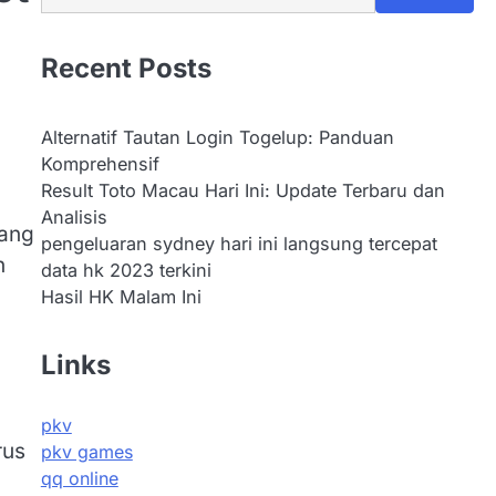
Recent Posts
Alternatif Tautan Login Togelup: Panduan
Komprehensif
Result Toto Macau Hari Ini: Update Terbaru dan
Analisis
yang
pengeluaran sydney hari ini langsung tercepat
h
data hk 2023 terkini
Hasil HK Malam Ini
Links
pkv
rus
pkv games
qq online