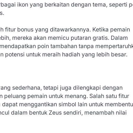
gai ikon yang berkaitan dengan tema, seperti pe
s.
lah fitur bonus yang ditawarkannya. Ketika pemain
lebih, mereka akan memicu putaran gratis. Dalam
uk mendapatkan poin tambahan tanpa mempertaruh
n potensi untuk meraih hadiah yang lebih besar.
ang sederhana, tetapi juga dilengkapi dengan
n peluang pemain untuk menang. Salah satu fitur
g dapat menggantikan simbol lain untuk membent
ncul dalam bentuk Zeus sendiri, menambah nilai