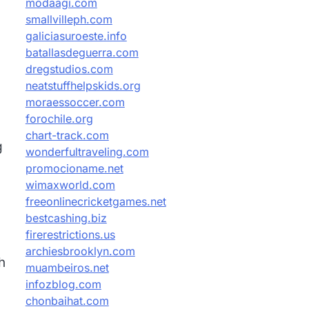
modaagi.com
smallvilleph.com
galiciasuroeste.info
batallasdeguerra.com
dregstudios.com
neatstuffhelpskids.org
i
moraessoccer.com
forochile.org
chart-track.com
g
wonderfultraveling.com
promocioname.net
wimaxworld.com
freeonlinecricketgames.net
bestcashing.biz
firerestrictions.us
archiesbrooklyn.com
h
muambeiros.net
infozblog.com
chonbaihat.com