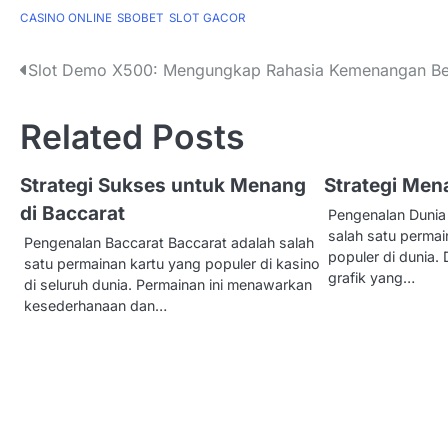
CASINO ONLINE
SBOBET
SLOT GACOR
P
Slot Demo X500: Mengungkap Rahasia Kemenangan Be
o
Related Posts
s
t
Strategi Sukses untuk Menang
Strategi Men
di Baccarat
n
Pengenalan Dunia 
salah satu permai
Pengenalan Baccarat Baccarat adalah salah
a
populer di dunia
satu permainan kartu yang populer di kasino
grafik yang…
v
di seluruh dunia. Permainan ini menawarkan
kesederhanaan dan…
i
g
a
t