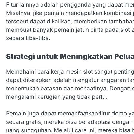
Fitur lainnya adalah pengganda yang dapat me
Misalnya, jika pemain mendapatkan kombinasi
tersebut dapat dikalikan, memberikan tambahan
membuat banyak pemain jatuh cinta pada slot 
secara tiba-tiba.
Strategi untuk Meningkatkan Pel
Memahami cara kerja mesin slot sangat penting
dapat diterapkan adalah mengatur anggaran ta
menentukan batasan dan menaatinya. Dengan d
mengalami kerugian yang tidak perlu.
Pemain juga dapat memanfaatkan fitur demo y
secara gratis, mereka bisa beradaptasi denga
uang sungguhan. Melalui cara ini, mereka bisa 