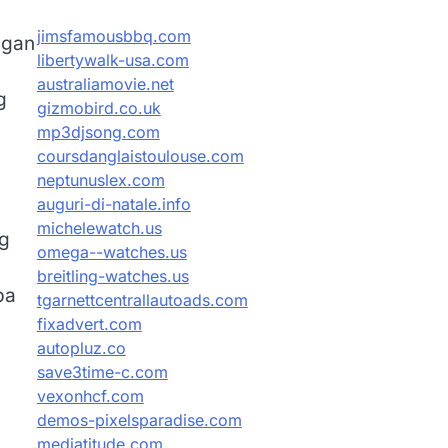
jimsfamousbbq.com
ngan
libertywalk-usa.com
australiamovie.net
g
gizmobird.co.uk
mp3djsong.com
coursdanglaistoulouse.com
neptunuslex.com
auguri-di-natale.info
michelewatch.us
ng
omega--watches.us
breitling-watches.us
pa
tgarnettcentrallautoads.com
fixadvert.com
autopluz.co
save3time-c.com
vexonhcf.com
demos-pixelsparadise.com
mediatitude.com