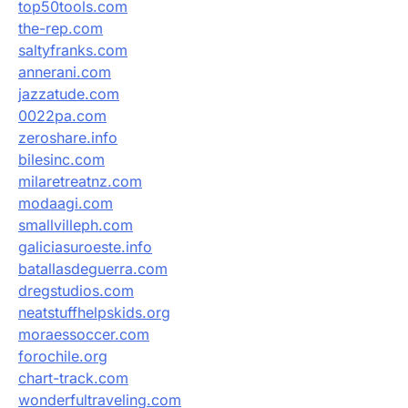
top50tools.com
the-rep.com
saltyfranks.com
annerani.com
jazzatude.com
0022pa.com
zeroshare.info
bilesinc.com
milaretreatnz.com
modaagi.com
smallvilleph.com
galiciasuroeste.info
batallasdeguerra.com
dregstudios.com
neatstuffhelpskids.org
moraessoccer.com
forochile.org
chart-track.com
wonderfultraveling.com