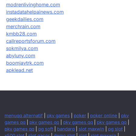
modrenlivinghome.com
instadatahelpainews.com
geekdailies.com
merchrain.com
kmbb28.com
callreportsforum.com
sokmilya.com
abyluny.com
boomjavtrk.com
apklead.net
menuqq alternatif
|
pkv games
|
poker
|
poker online
|
pkv
games qq
|
pkv games qq
|
pkv games qq
|
pkv games qq
|
pkv games qq
|
pg soft
|
bandarq
|
slot maxwin
|
pg slot
|
x500 slot
|
slot gacor
|
demo slot
|
slot
|
slot maxwin
|