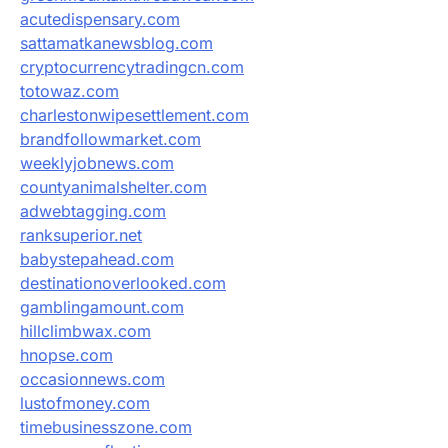
acutedispensary.com
sattamatkanewsblog.com
cryptocurrencytradingcn.com
totowaz.com
charlestonwipesettlement.com
brandfollowmarket.com
weeklyjobnews.com
countyanimalshelter.com
adwebtagging.com
ranksuperior.net
babystepahead.com
destinationoverlooked.com
gamblingamount.com
hillclimbwax.com
hnopse.com
occasionnews.com
lustofmoney.com
timebusinesszone.com