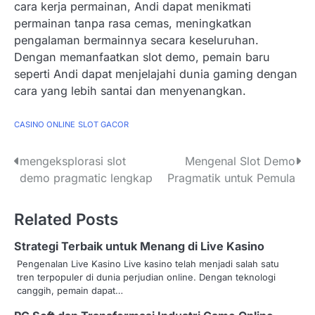
cara kerja permainan, Andi dapat menikmati
permainan tanpa rasa cemas, meningkatkan
pengalaman bermainnya secara keseluruhan.
Dengan memanfaatkan slot demo, pemain baru
seperti Andi dapat menjelajahi dunia gaming dengan
cara yang lebih santai dan menyenangkan.
CASINO ONLINE
SLOT GACOR
P
mengeksplorasi slot
Mengenal Slot Demo
demo pragmatic lengkap
Pragmatik untuk Pemula
o
s
Related Posts
t
Strategi Terbaik untuk Menang di Live Kasino
n
Pengenalan Live Kasino Live kasino telah menjadi salah satu
tren terpopuler di dunia perjudian online. Dengan teknologi
a
canggih, pemain dapat…