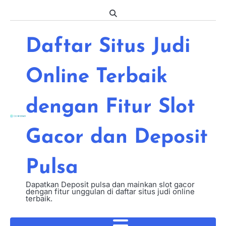
Skip
to
content
Daftar Situs Judi
Online Terbaik
dengan Fitur Slot
Gacor dan Deposit
Pulsa
Dapatkan Deposit pulsa dan mainkan slot gacor
dengan fitur unggulan di daftar situs judi online
terbaik.