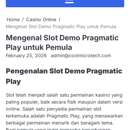
Home
Casino Online
Mengenal Slot Demo Pragmatic Play untuk Pemula
Mengenal Slot Demo Pragmatic
Play untuk Pemula
February 25, 2026
admin@coolmicrotech.com
Pengenalan Slot Demo Pragmatic
Play
Slot telah menjadi salah satu permainan kasino yang
paling populer, baik secara fisik maupun dalam versi
online. Salah satu penyedia permainan slot
terkemuka adalah Pragmatic Play, yang menawarkan
berbagai permainan menarik dan beragam tema.
Bagi pemula yang ingin mencoba peruntungan