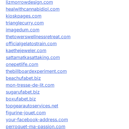
lizmorrowdesign.com
healwithcannabidiol.com
kioskpages.com
trianglecurry.com
imagedum.com
thetowerswellnessretreat.com
officialgelatostrain.com
kaethejeweler.com
sattamatkasattaking.com
onepetlife.com
thebillboardexperiment.com
beachufabet.biz
mon-tresse-de-lit.com
sugarufabet.biz
boxufabet.biz
topgearautoservices.net
figurine-jouet.com
your-facebook-address.com
perroquet-ma-passion.com