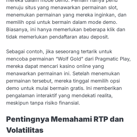
menuju situs yang menawarkan permainan slot,
menemukan permainan yang mereka inginkan, dan
memilih opsi untuk bermain dalam mode demo.
Biasanya, ini hanya memerlukan beberapa klik dan
tidak memerlukan pendaftaran atau deposit.
Sebagai contoh, jika seseorang tertarik untuk
mencoba permainan “Wolf Gold” dari Pragmatic Play,
mereka dapat mencari kasino online yang
menawarkan permainan ini. Setelah menemukan
permainan tersebut, mereka tinggal memilih opsi
demo untuk mulai bermain gratis. Ini memberikan
pengalaman interaktif yang mendekati realita,
meskipun tanpa risiko finansial.
Pentingnya Memahami RTP dan
Volatilitas