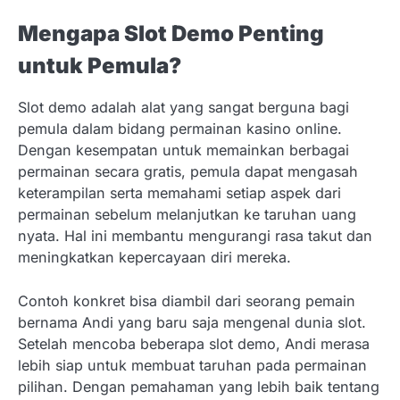
Mengapa Slot Demo Penting
untuk Pemula?
Slot demo adalah alat yang sangat berguna bagi
pemula dalam bidang permainan kasino online.
Dengan kesempatan untuk memainkan berbagai
permainan secara gratis, pemula dapat mengasah
keterampilan serta memahami setiap aspek dari
permainan sebelum melanjutkan ke taruhan uang
nyata. Hal ini membantu mengurangi rasa takut dan
meningkatkan kepercayaan diri mereka.
Contoh konkret bisa diambil dari seorang pemain
bernama Andi yang baru saja mengenal dunia slot.
Setelah mencoba beberapa slot demo, Andi merasa
lebih siap untuk membuat taruhan pada permainan
pilihan. Dengan pemahaman yang lebih baik tentang