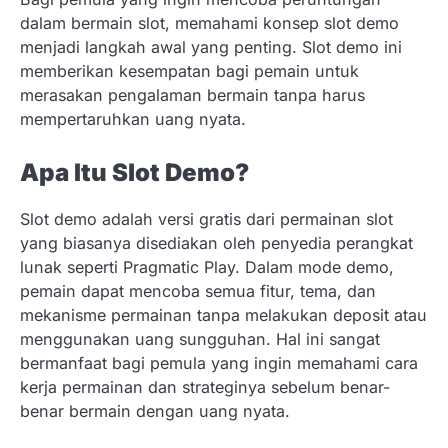
dalam bermain slot, memahami konsep slot demo
menjadi langkah awal yang penting. Slot demo ini
memberikan kesempatan bagi pemain untuk
merasakan pengalaman bermain tanpa harus
mempertaruhkan uang nyata.
Apa Itu Slot Demo?
Slot demo adalah versi gratis dari permainan slot
yang biasanya disediakan oleh penyedia perangkat
lunak seperti Pragmatic Play. Dalam mode demo,
pemain dapat mencoba semua fitur, tema, dan
mekanisme permainan tanpa melakukan deposit atau
menggunakan uang sungguhan. Hal ini sangat
bermanfaat bagi pemula yang ingin memahami cara
kerja permainan dan strateginya sebelum benar-
benar bermain dengan uang nyata.