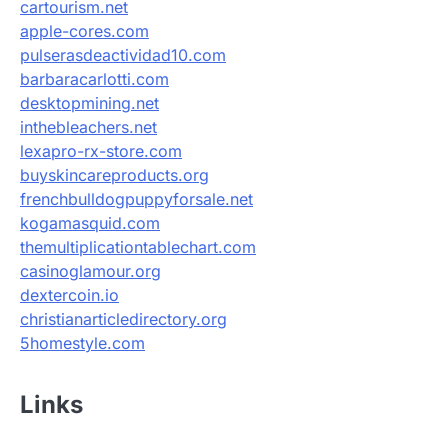
cartourism.net
apple-cores.com
pulserasdeactividad10.com
barbaracarlotti.com
desktopmining.net
inthebleachers.net
lexapro-rx-store.com
buyskincareproducts.org
frenchbulldogpuppyforsale.net
kogamasquid.com
themultiplicationtablechart.com
casinoglamour.org
dextercoin.io
christianarticledirectory.org
5homestyle.com
Links