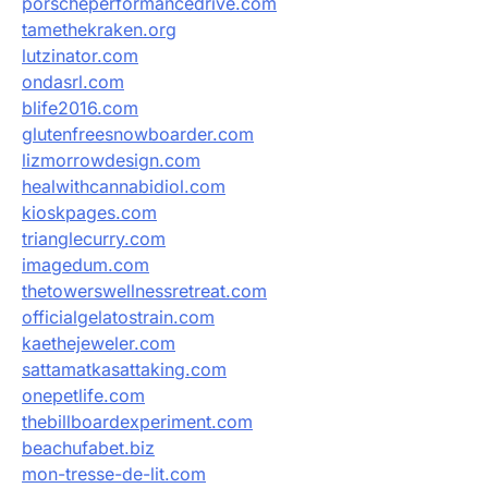
porscheperformancedrive.com
tamethekraken.org
lutzinator.com
ondasrl.com
blife2016.com
glutenfreesnowboarder.com
lizmorrowdesign.com
healwithcannabidiol.com
kioskpages.com
trianglecurry.com
imagedum.com
thetowerswellnessretreat.com
officialgelatostrain.com
kaethejeweler.com
sattamatkasattaking.com
onepetlife.com
thebillboardexperiment.com
beachufabet.biz
mon-tresse-de-lit.com