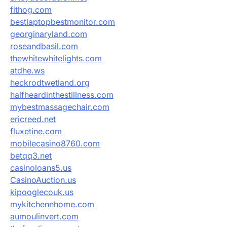
fithog.com
bestlaptopbestmonitor.com
georginaryland.com
roseandbasil.com
thewhitewhitelights.com
atdhe.ws
heckrodtwetland.org
halfheardinthestillness.com
mybestmassagechair.com
ericreed.net
fluxetine.com
mobilecasino8760.com
betqq3.net
casinoloans5.us
CasinoAuction.us
kipooglecouk.us
mykitchennhome.com
aumoulinvert.com