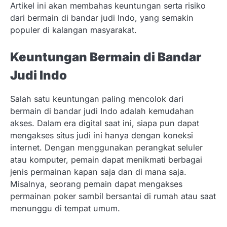
Artikel ini akan membahas keuntungan serta risiko
dari bermain di bandar judi Indo, yang semakin
populer di kalangan masyarakat.
Keuntungan Bermain di Bandar
Judi Indo
Salah satu keuntungan paling mencolok dari
bermain di bandar judi Indo adalah kemudahan
akses. Dalam era digital saat ini, siapa pun dapat
mengakses situs judi ini hanya dengan koneksi
internet. Dengan menggunakan perangkat seluler
atau komputer, pemain dapat menikmati berbagai
jenis permainan kapan saja dan di mana saja.
Misalnya, seorang pemain dapat mengakses
permainan poker sambil bersantai di rumah atau saat
menunggu di tempat umum.