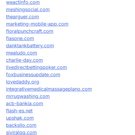
weactinfo.com
meshingsocial.com
thearguer.com
marketing-mobile-app.com
floralpunchcraft.com
fiasone.com
danktankbattery.com
mealudo.com
charlie-day.com
livedirectbettingpoker.com
foxbusinessupdate.com
lovedaddy.org
integrativemedicalmassageplano.com
mrrugwashing.com
acb-bankia.com
flash-es.net
upshak.com
backsilo.com
siviralqq.com