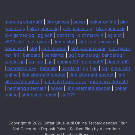
menuqq alternatif
|
pkv games
|
poker
|
poker online
|
pkv
games qq
|
pkv games qq
|
pkv games qq
|
pkv games qq
|
pkv games qq
|
pg soft
|
bandarq
|
slot maxwin
|
pg slot
|
x500 slot
|
slot gacor
|
demo slot
|
slot
|
slot maxwin
|
demo slot
|
slot
|
slot maxwin
|
slot gacor resmi
|
slot gacor
hari ini
|
bandarq
|
bandarqq
|
qq
|
bandarqq
|
bandarqq
|
bandarqq
|
qq
|
qq
|
qq
|
domino99
|
domino99
|
domino99
|
bandarqq pkv
|
bandarq
|
bandarq
|
qq
|
qq
|
qq
|
situs slot
online
|
link alternatif sbobet
|
link alternatif sbobet
|
link
alternatif sbobet
|
judi bola terpercaya
|
murniqq alternatif
|
hematqq alternatif
|
poker
|
link alternatif sbobet
|
poker
online
|
slot gacor resmi
|
slot777
Copyright © 2026
Daftar Situs Judi Online Terbaik dengan Fitur
Slot Gacor dan Deposit Pulsa
| Radiant Blog by
Ascendoor
|
Powered by
WordPress
.