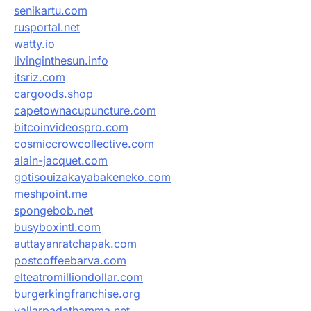
senikartu.com
rusportal.net
watty.io
livinginthesun.info
itsriz.com
cargoods.shop
capetownacupuncture.com
bitcoinvideospro.com
cosmiccrowcollective.com
alain-jacquet.com
gotisouizakayabakeneko.com
meshpoint.me
spongebob.net
busyboxintl.com
auttayanratchapak.com
postcoffeebarva.com
elteatromilliondollar.com
burgerkingfranchise.org
vallarpadathamma.net