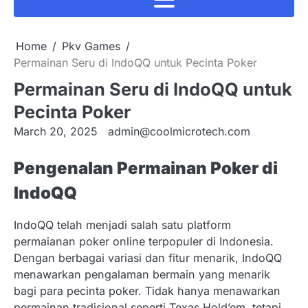
Home
Pkv Games
Permainan Seru di IndoQQ untuk Pecinta Poker
Permainan Seru di IndoQQ untuk
Pecinta Poker
March 20, 2025
admin@coolmicrotech.com
Pengenalan Permainan Poker di
IndoQQ
IndoQQ telah menjadi salah satu platform
permaianan poker online terpopuler di Indonesia.
Dengan berbagai variasi dan fitur menarik, IndoQQ
menawarkan pengalaman bermain yang menarik
bagi para pecinta poker. Tidak hanya menawarkan
permainan tradisional seperti Texas Hold’em, tetapi