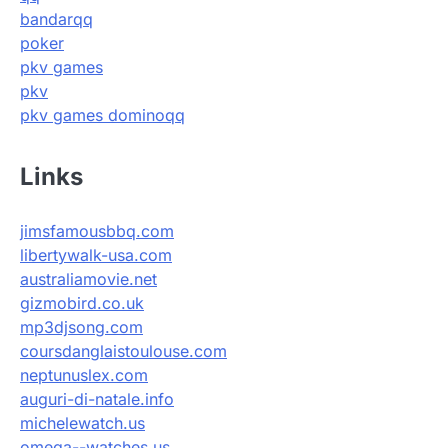
bandarqq
poker
pkv games
pkv
pkv games dominoqq
Links
jimsfamousbbq.com
libertywalk-usa.com
australiamovie.net
gizmobird.co.uk
mp3djsong.com
coursdanglaistoulouse.com
neptunuslex.com
auguri-di-natale.info
michelewatch.us
omega--watches.us