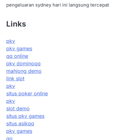
pengeluaran sydney hari ini langsung tercepat
Links
pkv
pkv games
qq online
pkv dominoqq
mahjong demo
link slot
pkv
situs poker online
pkv
slot demo
situs pkv games
situs asikqq
pkv games
qq