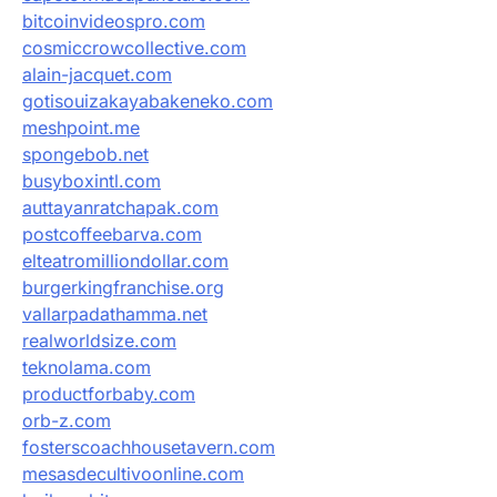
bitcoinvideospro.com
cosmiccrowcollective.com
alain-jacquet.com
gotisouizakayabakeneko.com
meshpoint.me
spongebob.net
busyboxintl.com
auttayanratchapak.com
postcoffeebarva.com
elteatromilliondollar.com
burgerkingfranchise.org
vallarpadathamma.net
realworldsize.com
teknolama.com
productforbaby.com
orb-z.com
fosterscoachhousetavern.com
mesasdecultivoonline.com