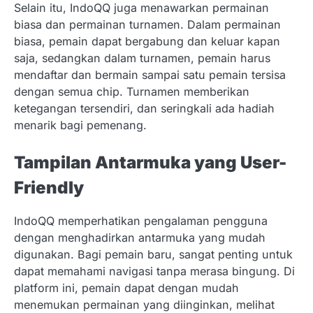
Selain itu, IndoQQ juga menawarkan permainan
biasa dan permainan turnamen. Dalam permainan
biasa, pemain dapat bergabung dan keluar kapan
saja, sedangkan dalam turnamen, pemain harus
mendaftar dan bermain sampai satu pemain tersisa
dengan semua chip. Turnamen memberikan
ketegangan tersendiri, dan seringkali ada hadiah
menarik bagi pemenang.
Tampilan Antarmuka yang User-
Friendly
IndoQQ memperhatikan pengalaman pengguna
dengan menghadirkan antarmuka yang mudah
digunakan. Bagi pemain baru, sangat penting untuk
dapat memahami navigasi tanpa merasa bingung. Di
platform ini, pemain dapat dengan mudah
menemukan permainan yang diinginkan, melihat