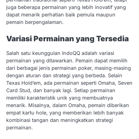
juga beberapa permainan yang lebih inovatif yang
dapat menarik perhatian baik pemula maupun
pemain berpengalaman.
Variasi Permainan yang Tersedia
Salah satu keunggulan IndoQQ adalah variasi
permainan yang ditawarkan. Pemain dapat memilih
dari berbagai jenis permainan poker, masing-masing
dengan aturan dan strategi yang berbeda. Selain
Texas Hold’em, ada permainan seperti Omaha, Seven
Card Stud, dan banyak lagi. Setiap permainan
memiliki karakteristik unik yang membuatnya
menarik. Misalnya, dalam Omaha, pemain diberikan
empat kartu hole, yang memberikan lebih banyak
kombinasi tangan dan meningkatkan strategi
permainan.