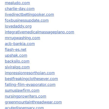
mealudo.com
charlie-day.com
livedirectbettingpoker.com
foxbusinessupdate.com
lovedaddy.org
integrativemedicalmassageplano.com
mrrugwashing.com
acb-bankia.com
flash-es.net
upshak.com
backsilo.com
siviralqq.com
impressionresorthoian.com
bestfreakingclothesever.com
falling-film-evaporator.com
sumuslawfirm.com
nursingprowriters.com
greenmountainthreadwear.com
acutedispensary.com