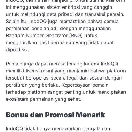
ini menggunakan sistem enkripsi yang canggih
untuk melindungi data pribadi dan transaksi pemain.
Selain itu, IndoQQ juga memastikan bahwa semua
permainan berjalan adil dengan menggunakan
Random Number Generator (RNG) untuk
menghasilkan hasil permainan yang tidak dapat
diprediksi.
Pemain juga dapat merasa tenang karena IndoQQ
memiliki lisensi resmi yang menjamin bahwa platform
tersebut beroperasi secara legal dan sesuai dengan
peraturan yang berlaku. Kepercayaan pemain
terhadap platform sangat penting untuk menciptakan
ekosistem permainan yang sehat.
Bonus dan Promosi Menarik
IndoQQ tidak hanya menawarkan pengalaman