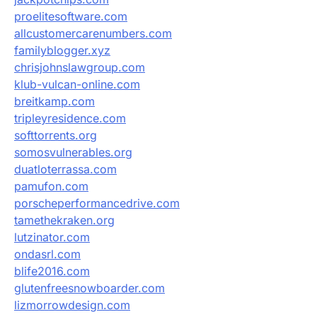
proelitesoftware.com
allcustomercarenumbers.com
familyblogger.xyz
chrisjohnslawgroup.com
klub-vulcan-online.com
breitkamp.com
tripleyresidence.com
softtorrents.org
somosvulnerables.org
duatloterrassa.com
pamufon.com
porscheperformancedrive.com
tamethekraken.org
lutzinator.com
ondasrl.com
blife2016.com
glutenfreesnowboarder.com
lizmorrowdesign.com