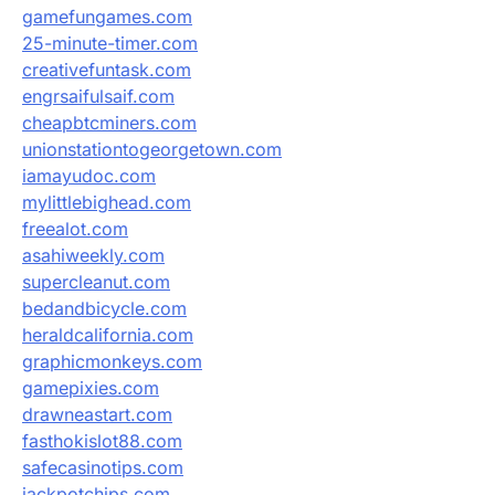
gamefungames.com
25-minute-timer.com
creativefuntask.com
engrsaifulsaif.com
cheapbtcminers.com
unionstationtogeorgetown.com
iamayudoc.com
mylittlebighead.com
freealot.com
asahiweekly.com
supercleanut.com
bedandbicycle.com
heraldcalifornia.com
graphicmonkeys.com
gamepixies.com
drawneastart.com
fasthokislot88.com
safecasinotips.com
jackpotchips.com