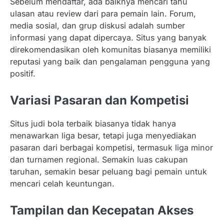
Sebelum mendaftar, ada baiknya mencari tahu
ulasan atau review dari para pemain lain. Forum,
media sosial, dan grup diskusi adalah sumber
informasi yang dapat dipercaya. Situs yang banyak
direkomendasikan oleh komunitas biasanya memiliki
reputasi yang baik dan pengalaman pengguna yang
positif.
Variasi Pasaran dan Kompetisi
Situs judi bola terbaik biasanya tidak hanya
menawarkan liga besar, tetapi juga menyediakan
pasaran dari berbagai kompetisi, termasuk liga minor
dan turnamen regional. Semakin luas cakupan
taruhan, semakin besar peluang bagi pemain untuk
mencari celah keuntungan.
Tampilan dan Kecepatan Akses