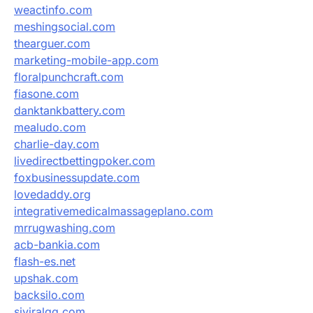
weactinfo.com
meshingsocial.com
thearguer.com
marketing-mobile-app.com
floralpunchcraft.com
fiasone.com
danktankbattery.com
mealudo.com
charlie-day.com
livedirectbettingpoker.com
foxbusinessupdate.com
lovedaddy.org
integrativemedicalmassageplano.com
mrrugwashing.com
acb-bankia.com
flash-es.net
upshak.com
backsilo.com
siviralqq.com