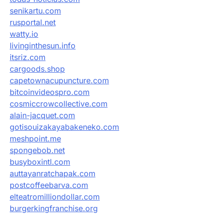
senikartu.com
rusportal.net
watty.io
livinginthesun.info
itsriz.com
cargoods.shop
capetownacupuncture.com
bitcoinvideospro.com
cosmiccrowcollective.com
alain-jacquet.com
gotisouizakayabakeneko.com
meshpoint.me
spongebob.net
busyboxintl.com
auttayanratchapak.com
postcoffeebarva.com
elteatromilliondollar.com
burgerkingfranchise.org