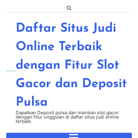
Skip
to
content
Daftar Situs Judi
Online Terbaik
dengan Fitur Slot
Gacor dan Deposit
Pulsa
Dapatkan Deposit pulsa dan mainkan slot gacor
dengan fitur unggulan di daftar situs judi online
terbaik.