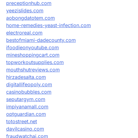
preceptionhub.com
yeezislides.com
aobongdatotem.com
home-remedies-yeast-infection.com
electroreal.com
bestofmiami-dadecounty.com
ifoodieonyoutube.com
mineshoppingcart.com
topworkoutsupplies.com
mouthshutreviews.com
hirzadesalta.com
digitallifeopoly.com
casinobubbles.com
seputargym.com
impiyanamall.com
optguardian.com
totostreet.net
davilcasino.com
fraudwatchai.com