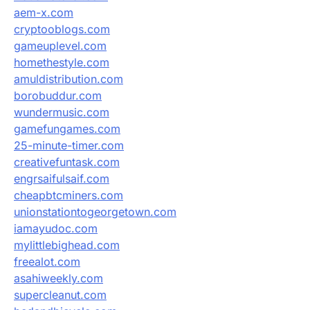
aem-x.com
cryptooblogs.com
gameuplevel.com
homethestyle.com
amuldistribution.com
borobuddur.com
wundermusic.com
gamefungames.com
25-minute-timer.com
creativefuntask.com
engrsaifulsaif.com
cheapbtcminers.com
unionstationtogeorgetown.com
iamayudoc.com
mylittlebighead.com
freealot.com
asahiweekly.com
supercleanut.com