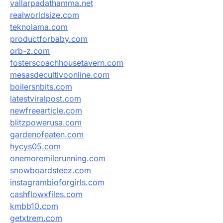
vallarpadathamma.net
realworldsize.com
teknolama.com
productforbaby.com
orb-z.com
fosterscoachhousetavern.com
mesasdecultivoonline.com
boilersnbits.com
latestviralpost.com
newfreearticle.com
blitzpowerusa.com
gardenofeaten.com
hycys05.com
onemoremilerunning.com
snowboardsteez.com
instagrambioforgirls.com
cashflowxfiles.com
kmbb10.com
getxtrem.com